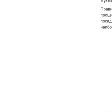
Прави
проце
посад
наибо