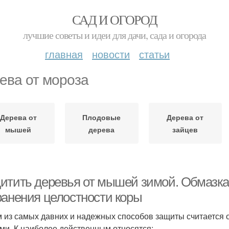
САД И ОГОРОД
лучшие советы и идеи для дачи, сада и огорода
главная
новости
статьи
ева от мороза
Дерева от
Плодовые
Дерева от
мышей
дерева
зайцев
итить деревья от мышей зимой. Обмазка 
ранения целостности коры
 из самых давних и надежных способов защиты считается
ми. К наиболее действенным относятся: