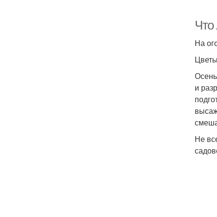
Что
На ог
Цвет
Осень
и раз
подго
высаж
смеша
Не вс
садов