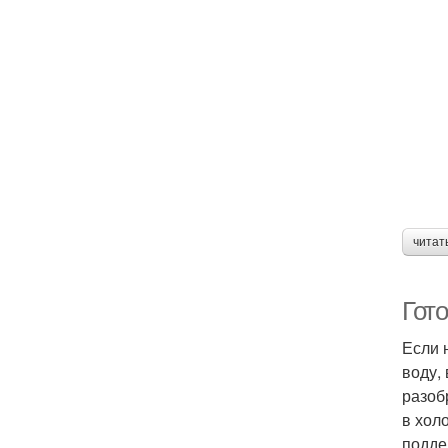
читат
Гото
Если 
воду,
разоб
в хол
подде