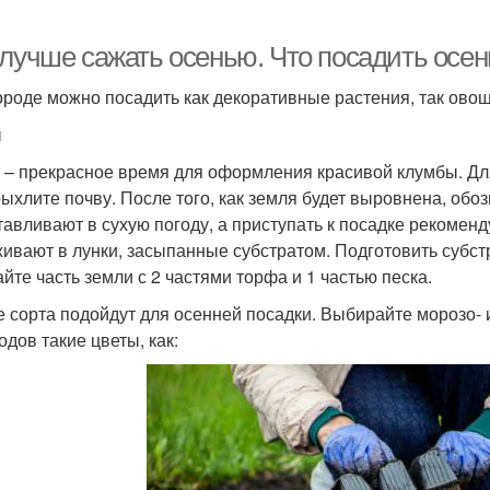
 лучше сажать осенью. Что посадить осен
ороде можно посадить как декоративные растения, так ово
ы
 – прекрасное время для оформления красивой клумбы. Дл
рыхлите почву. После того, как земля будет выровнена, обо
тавливают в сухую погоду, а приступать к посадке рекомен
ивают в лунки, засыпанные субстратом. Подготовить субстр
йте часть земли с 2 частями торфа и 1 частью песка.
е сорта подойдут для осенней посадки. Выбирайте морозо- 
одов такие цветы, как: