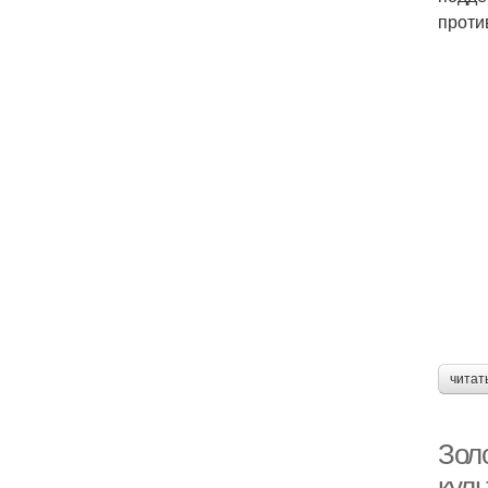
проти
читат
Зол
куль