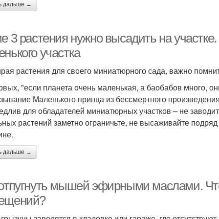
ь дальше →
ие 3 растения нужно высадить на участке
енького участка
рая растения для своего миниатюрного сада, важно помнит
рвых, "если планета очень маленькая, а баобабов много, они
зывание Маленького принца из бессмертного произведени
едлив для обладателей миниатюрных участков – не заводит
ьных растений заметно ограничьте, не высаживайте подряд 
ине.
ь дальше →
 отпугнуть мышей эфирными маслами. Чт
ещений?
 грызуны заводятся в кладовке или гараже, где отсутствуют