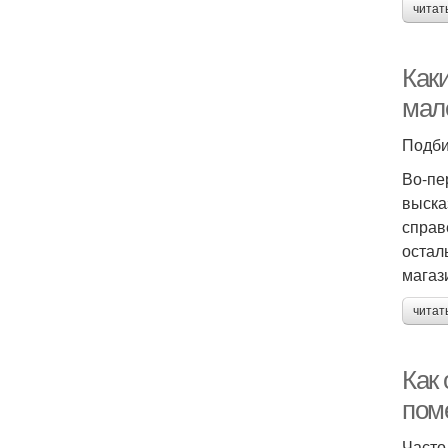
читат
Как
мал
Подби
Во-пе
выска
справ
остал
магаз
читат
Как
пом
Часто