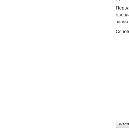
Перва
овощи
значи
Основ
читат