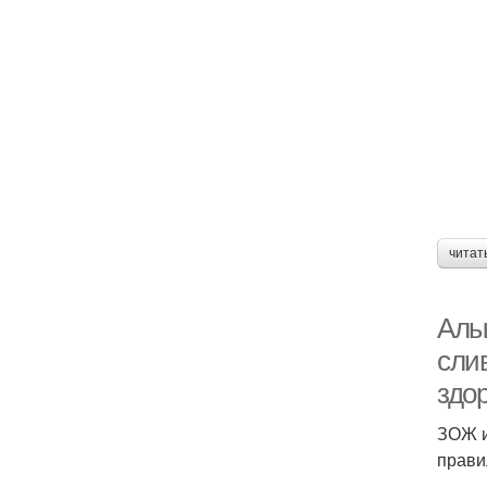
читат
Алы
сли
здо
ЗОЖ и
прави