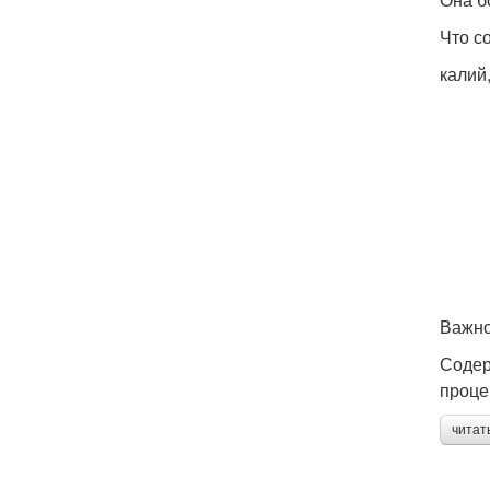
Что с
калий
Важно
Содер
проце
читат