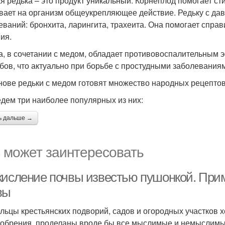
я редька – это продукт уникальный. Корнеплод помогает ст
вает на организм общеукрепляющее действие. Редьку с да
еваний: бронхита, ларингита, трахеита. Она помогает спра
ия.
а, в сочетании с медом, обладает противовоспалительным 
бов, что актуально при борьбе с простудными заболевания
нове редьки с медом готовят множество народных рецептов
дем три наиболее популярных из них:
ь дальше →
 может заинтересовать
кисление почвы известью пушонкой. При
вы
льцы крестьянских подворий, садов и огородных участков х
добрения, проделаны вроде бы все мыслимые и немыслимые