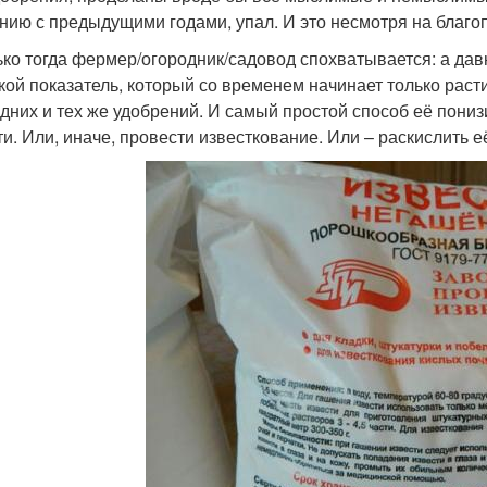
нию с предыдущими годами, упал. И это несмотря на благо
ько тогда фермер/огородник/садовод спохватывается: а дав
акой показатель, который со временем начинает только раст
одних и тех же удобрений. И самый простой способ её пониз
ти. Или, иначе, провести известкование. Или – раскислить 