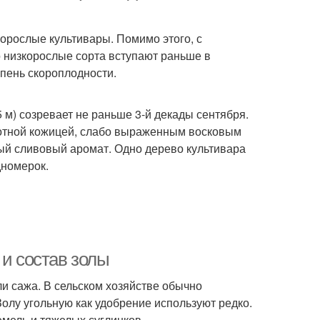
орослые культивары. Помимо этого, с
о низкорослые сорта вступают раньше в
пень скороплодности.
 м) созревает не раньше 3-й декады сентября.
лотной кожицей, слабо выраженным восковым
тный сливовый аромат. Одно дерево культивара
дномерок.
 и состав золы
и сажа. В сельском хозяйстве обычно
Золу угольную как удобрение используют редко.
мель и тяжелых суглинков.