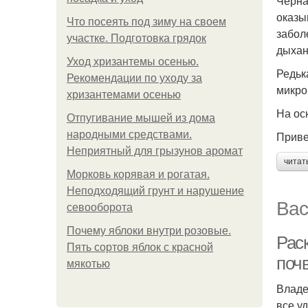
Черна
оказы
Что посеять под зиму на своем
забол
участке. Подготовка грядок
дыхан
Уход хризантемы осенью.
Редьк
Рекомендации по уходу за
микро
хризантемами осенью
На ос
Отпугивание мышей из дома
народными средствами.
Приве
Неприятный для грызунов аромат
читат
Морковь корявая и рогатая.
Неподходящий грунт и нарушение
Вас
севооборота
Почему яблоки внутри розовые.
Рас
Пять сортов яблок с красной
поч
мякотью
Владе
все у