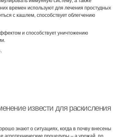
имулировать иммунную систему, а также
вних времен используют для лечения простудных
виться с кашлем, способствует облегчению
эффектом и способствует уничтожению
ми.
.
менение извести для раскисления
орошо знают о ситуациях, когда в почву внесены
 агротехнические процедуры – а урожай, по