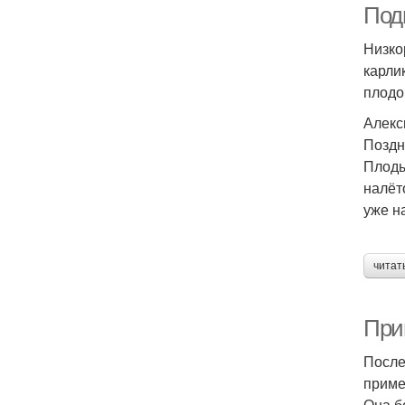
Под
Низко
карли
плодо
Алекс
Поздн
Плоды
налёт
уже н
читат
При
После
приме
Она б