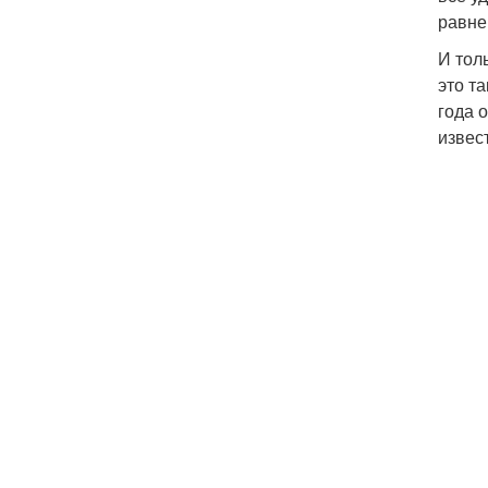
равне
И тол
это т
года 
извес