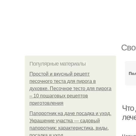
Сво
Популярные материалы
По
Простой и вкусный рецепт
песочного теста для пирога в
духовке. Песочное тесто для пирога
– 10 пошаговых рецептов
приготовления
Что 
Папоротник на даче посадка и уход.
леч
Украшение участка — садовый
папоротник: характеристика, виды,
посадка и уход