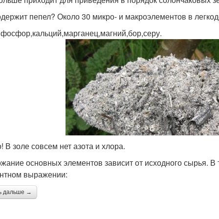
одержит пепел? Около 30 микро- и макроэлементов в легко
,фосфор,кальций,марганец,магний,бор,серу.
! В золе совсем нет азота и хлора.
жание основных элементов зависит от исходного сырья. 
нтном выражении:
ь дальше →