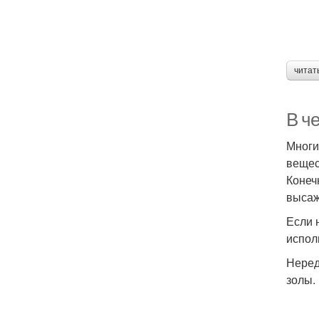
читат
В че
Многи
вещес
Конеч
высаж
Если 
испол
Неред
золы.