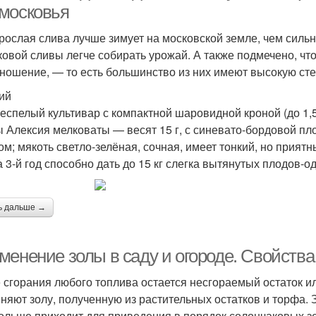
московья
рослая слива лучше зимует на московской земле, чем сильн
ковой сливы легче собирать урожай. А также подмечено, чт
ношение, — то есть большинство из них имеют высокую сте
ий
еспелый культивар с компактной шаровидной кроной (до 1,5
 Алексия мелковаты — весят 15 г, с синевато-бордовой п
ом; мякоть светло-зелёная, сочная, имеет тонкий, но прия
а 3-й год способно дать до 15 кг слегка вытянутых плодов-о
ь дальше →
менение золы в саду и огороде. Свойства
 сгорания любого топлива остается несгораемый остаток ил
няют золу, полученную из растительных остатков и торфа. 
ольше приходит для приведения в порядок солончаковых зе