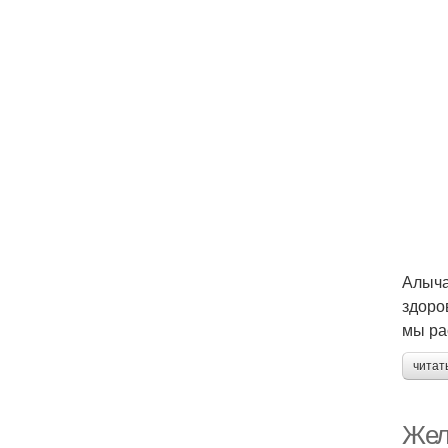
Алыча
здоро
мы ра
читат
Жел