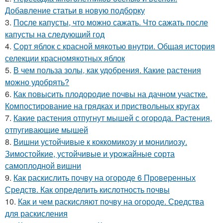
Добавление статьи в новую подборку
3.
После капусты, что можно сажать. Что сажать после
капусты на следующий год
4.
Сорт яблок с красной мякотью внутри. Общая история
селекции красномякотных яблок
5.
В чем польза золы, как удобрения. Какие растения
можно удобрять?
6.
Как повысить плодородие почвы на дачном участке.
Компостирование на грядках и приствольных кругах
7.
Какие растения отпугнут мышей с огорода. Растения,
отпугивающие мышей
8.
Вишни устойчивые к коккомикозу и монилиозу.
Зимостойкие, устойчивые и урожайные сорта
самоплодной вишни
9.
Как раскислить почву на огороде 6 Проверенных
Средств. Как определить кислотность почвы
10.
Как и чем раскисляют почву на огороде. Средства
для раскисления