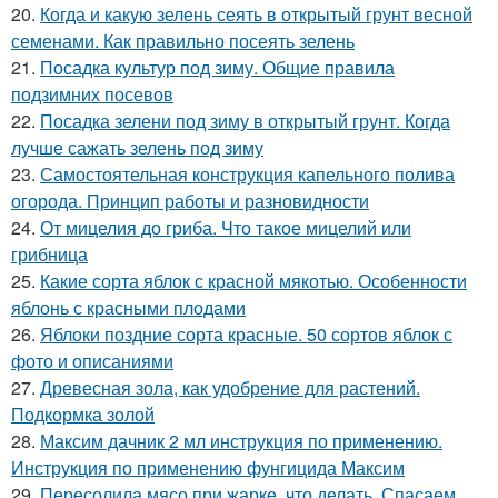
20.
Когда и какую зелень сеять в открытый грунт весной
семенами. Как правильно посеять зелень
21.
Посадка культур под зиму. Общие правила
подзимних посевов
22.
Посадка зелени под зиму в открытый грунт. Когда
лучше сажать зелень под зиму
23.
Самостоятельная конструкция капельного полива
огорода. Принцип работы и разновидности
24.
От мицелия до гриба. Что такое мицелий или
грибница
25.
Какие сорта яблок с красной мякотью. Особенности
яблонь с красными плодами
26.
Яблоки поздние сорта красные. 50 сортов яблок с
фото и описаниями
27.
Древесная зола, как удобрение для растений.
Подкормка золой
28.
Максим дачник 2 мл инструкция по применению.
Инструкция по применению фунгицида Максим
29.
Пересолила мясо при жарке, что делать. Спасаем