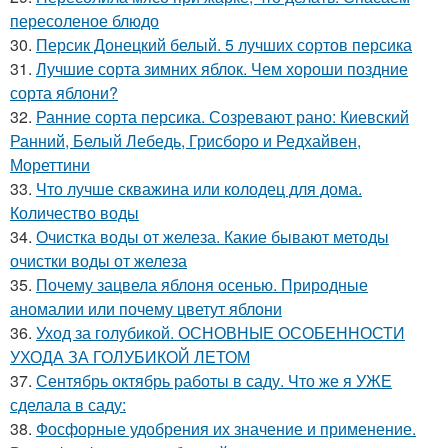
пересоленое блюдо
30.
Персик Донецкий белый. 5 лучших сортов персика
31.
Лучшие сорта зимних яблок. Чем хороши поздние
сорта яблони?
32.
Ранние сорта персика. Созревают рано: Киевский
Ранний, Белый Лебедь, Грисборо и Редхайвен,
Мореттини
33.
Что лучше скважина или колодец для дома.
Количество воды
34.
Очистка воды от железа. Какие бывают методы
очистки воды от железа
35.
Почему зацвела яблоня осенью. Природные
аномалии или почему цветут яблони
36.
Уход за голубикой. ОСНОВНЫЕ ОСОБЕННОСТИ
УХОДА ЗА ГОЛУБИКОЙ ЛЕТОМ
37.
Сентябрь октябрь работы в саду. Что же я УЖЕ
сделала в саду:
38.
Фосфорные удобрения их значение и применение.