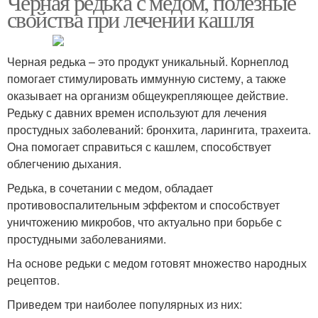
Черная редька с медом, полезные
свойства при лечении кашля
Черная редька – это продукт уникальный. Корнеплод
Редьки для женщин
Редька для похудения
помогает стимулировать иммунную систему, а также
оказывает на организм общеукрепляющее действие.
Редьку с давних времен используют для лечения
простудных заболеваний: бронхита, ларингита, трахеита.
Рецепты с черной
Редька от простуды
Она помогает справиться с кашлем, способствует
редькой
облегчению дыхания.
Редька, в сочетании с медом, обладает
противовоспалительным эффектом и способствует
Салаты из черной
Салат из черной редьки
уничтожению микробов, что актуально при борьбе с
редьки
простудными заболеваниями.
На основе редьки с медом готовят множество народных
рецептов.
Закуски из черной
Редьки с морковью
редьки
Приведем три наиболее популярных из них: