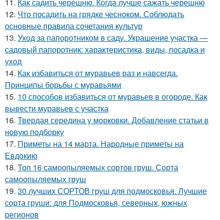
11.
Как садить черешню. Когда лучше сажать черешню
12.
Что посадить на грядке чесноком. Соблюдать
основные правила сочетания культур
13.
Уход за папоротником в саду. Украшение участка —
садовый папоротник: характеристика, виды, посадка и
уход
14.
Как избавиться от муравьев раз и навсегда.
Принципы борьбы с муравьями
15.
10 способов избавиться от муравьев в огороде. Как
вывести муравьев с участка
16.
Твердая середина у морковки. Добавление статьи в
новую подборку
17.
Приметы на 14 марта. Народные приметы на
Евдокию
18.
Топ 16 самоопыляемых сортов груш. Сорта
самоопыляемых груш
19.
30 лучших СОРТОВ груш для подмосковья. Лучшие
сорта груши: для Подмосковья, северных, южных
регионов