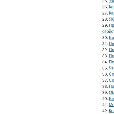
25.
Ух
26.
Ка
27.
Ка
28.
Яб
29.
Пр
свойс
30.
Би
31.
Цв
32.
Пр
33.
По
34.
Пе
35.
Чт
36.
Со
37.
Со
38.
На
39.
Об
40.
Бе
41.
Мо
42.
Кр