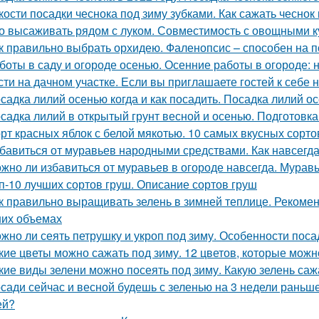
кости посадки чеснока под зиму зубками. Как сажать чеснок
о высаживать рядом с луком. Совместимость с овощными к
к правильно выбрать орхидею. Фаленопсис – способен на 
боты в саду и огороде осенью. Осенние работы в огороде: 
сти на дачном участке. Если вы приглашаете гостей к себе 
садка лилий осенью когда и как посадить. Посадка лилий о
садка лилий в открытый грунт весной и осенью. Подготовк
рт красных яблок с белой мякотью. 10 самых вкусных сорт
бавиться от муравьев народными средствами. Как навсегда
жно ли избавиться от муравьев в огороде навсегда. Муравь
п-10 лучших сортов груш. Описание сортов груш
к правильно выращивать зелень в зимней теплице. Рекоме
их объемах
жно ли сеять петрушку и укроп под зиму. Особенности поса
кие цветы можно сажать под зиму. 12 цветов, которые можн
кие виды зелени можно посеять под зиму. Какую зелень саж
сади сейчас и весной будешь с зеленью на 3 недели раньше
ей?