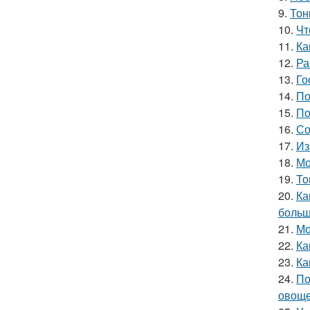
9.
Тон
10.
Чт
11.
Ка
12.
Ра
13.
Го
14.
По
15.
По
16.
Со
17.
Из
18.
Мо
19.
То
20.
Ка
больш
21.
Мо
22.
Ка
23.
Ка
24.
По
овощ