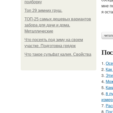
подборку
мне п
Топ 29 зимних груш.
я ост
ТОП-25 самых дешевых вариантов
забора для дачи и дома.
Металлические
читат
Что посеять под зиму на своем
участке. Подготовка грядок
Пос
Что такое сульфат калия. Свойства
1.
Осе
2.
Как
3.
Эти
4.
Мож
5.
Как
6.
8 л
измер
7.
Рас
8.
Пос