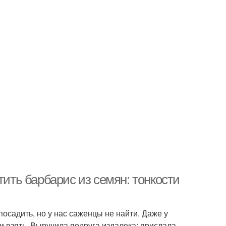
тить барбарис из семян: тонкости
посадить, но у нас саженцы не найти. Даже у
ки взять. Выручила подруга издалека: прислала