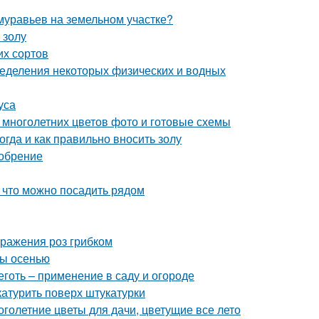
 муравьев на земельном участке?
 золу
их сортов
еделения некоторых физических и водных
уса
 многолетних цветов фото и готовые схемы
огда и как правильно вносить золу
добрение
, что можно посадить рядом
оражения роз грибком
ны осенью
готь – применение в саду и огороде
катурить поверх штукатурки
голетние цветы для дачи, цветущие все лето