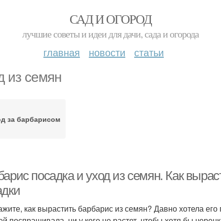
САД И ОГОРОД
лучшие советы и идеи для дачи, сада и огорода
главная
новости
статьи
д из семян
д за барбарисом
арис посадка и уход из семян. Как вырас
адки
ажите, как вырастить барбарис из семян? Давно хотела его 
ей поспрашивала, ни у кого не растет, чтобы хотя бы черен