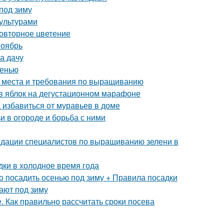
 под зиму
ультурами
повторное цветение
ноябрь
на дачу
сенью
а места и требования по выращиванию
ов яблок на дегустационном марафоне
 избавиться от муравьев в доме
и в огороде и борьба с ними
ндации специалистов по выращиванию зелени в
дки в холодное время года
о посадить осенью под зиму + Правила посадки
ают под зиму
. Как правильно рассчитать сроки посева