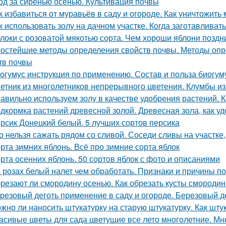
од за сиренью осенью. Культивация почвы
к избавиться от муравьёв в саду и огороде. Как уничтожить
к использовать золу на дачном участке. Когда заготавливать
локи с розоватой мякотью сорта. Чем хороши яблони поздн
остейшие методы определения свойств почвы. Методы опр
тв почвы
огумус инструкция по применению. Состав и польза биогум
етник из многолетников непрерывного цветения. Клумбы из
авильно используем золу в качестве удобрения растений. К
дкормка растений древесной золой. Древесная зола, как у
рсик Донецкий белый. 5 лучших сортов персика
о нельзя сажать рядом со сливой. Соседи сливы на участке
рта зимних яблонь. Всё про зимние сорта яблок
рта осенних яблонь. 50 сортов яблок с фото и описаниями
 розах белый налет чем обработать. Признаки и причины п
резают ли смородину осенью. Как обрезать кусты смороди
резовый деготь применение в саду и огороде. Березовый де
жно ли наносить штукатурку на старую штукатурку. Как шту
асивые цветы для сада цветущие все лето многолетние. Мно