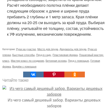
Расчёт необходимого полотна плёнки делают
следующим образом: к длине и ширине пруда
прибавить 2 глубины и 1 метр запаса. Края плёнки
должны на 20-25 см выходить за край пруда. Выбирая
плёнку, учитывайте её толщину, состав, устойчивость
к УФ излучению, механическим повреждениям.
Категории:
Руки на участке
,
Место для пруда
,
Документы для пруда
,
Руки из
пленки
,
Быстрые способы
,
Пруд в саду
,
Пластиковая форма
,
Пошаговый мастер-
класс
,
Мастер-класс по созданию
,
Бетонная основа
,
Пруд с помощью
,
Готовая
форма
,
Водоём с помощью
Читайте также
Из чего самый дешевый забор. Варианты дешевых
заборов