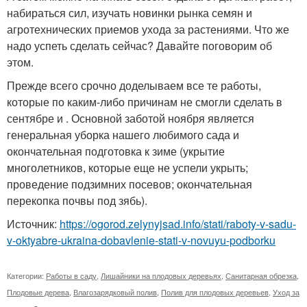
набираться сил, изучать новинки рынка семян и
агротехнических приемов ухода за растениями. Что же
надо успеть сделать сейчас? Давайте поговорим об
этом.
Прежде всего срочно доделываем все те работы,
которые по каким-либо причинам не смогли сделать в
сентябре и . Основной заботой ноября является
генеральная уборка нашего любимого сада и
окончательная подготовка к зиме (укрытие
многолетников, которые еще не успели укрыть;
проведение подзимних посевов; окончательная
перекопка почвы под зябь).
Источник:
https://ogorod.zelynyjsad.info/stati/raboty-v-sadu-
v-oktyabre-ukraina-dobavlenie-stati-v-novuyu-podborku
Категории:
Работы в саду
,
Лишайники на плодовых деревьях
,
Санитарная обрезка
,
Плодовые дерева
,
Влагозарядковый полив
,
Полив для плодовых деревьев
,
Уход за