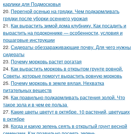
карлики для Подмосковья
20.
Перегной осенью на грядки. Чем подкармливать
грядки после уборки осеннего урожая
21.
Как вырастить зимой дома клубнику. Как посадить и
вырастить на подоконнике — особенности, условия и
пошаговые инструкции
22.
Сидераты обеззараживающие почву. Для чего нужны
сидераты
23.
Почему морковь растет рогатая
24.
Как вырастить морковь в открытом грунте ровной.
Советы, которые помогут вырастить ровную морковь
25.
Почему морковь в земле вялая. Нехватка
питательных веществ
26.
Как правильно подкармливать растения золой. Что
такое зола и в чем ее польза
27.
Какие цветы цветут в октябре. 10 растений, цветущих
в октябре
28.
Когда и какую зелень сеять в открытый грунт весной
семенами. Как правильно посеять зелень