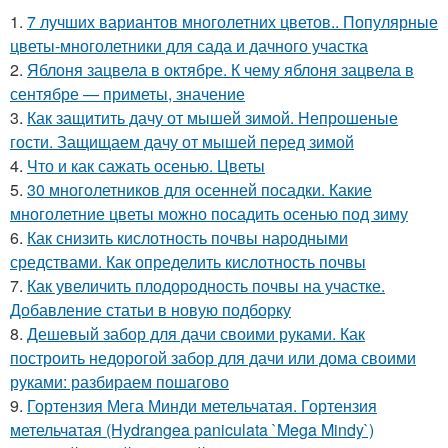
1.
7 лучших вариантов многолетних цветов.. Популярные
цветы-многолетники для сада и дачного участка
2.
Яблоня зацвела в октябре. К чему яблоня зацвела в
сентябре — приметы, значение
3.
Как защитить дачу от мышей зимой. Непрошеные
гости. Защищаем дачу от мышей перед зимой
4.
Что и как сажать осенью. Цветы
5.
30 многолетников для осенней посадки. Какие
многолетние цветы можно посадить осенью под зиму
6.
Как снизить кислотность почвы народными
средствами. Как определить кислотность почвы
7.
Как увеличить плодородность почвы на участке.
Добавление статьи в новую подборку
8.
Дешевый забор для дачи своими руками. Как
построить недорогой забор для дачи или дома своими
руками: разбираем пошагово
9.
Гортензия Мега Минди метельчатая. Гортензия
метельчатая (Hydrangea paniculata `Mega Mindy`)