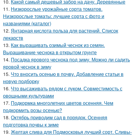
10.
Какой самый дешевый забор на дачу. Деревянные
11.
Низкорослые урожайные сорта томатов.
Низкорослые томаты: лучшие сорта с фото и
названиями (каталог)
12.
Янтарная кислота польза для растений. Список
лекарств
13.
Как выращивать озимый чеснок из семян.
Выращивание чеснока в открытом грунте
14.
Посадка ярового чеснока под зиму. Можно ли садить
яровой чеснок в зиму
15.
Что вносить осенью в почву. Добавление статьи в
новую подборку
16.
Что высаживать рядом с луком. Совместимость с
овощными культурами
17.
Подкормка многолетних цветов осенняя. Чем
подкормить розы осенью?
18.
Октябрь приводим сад в порядок. Осенняя
подготовка почвы к зиме
19.
Желтая слива для Подмосковья лучший сорт. Сливы-