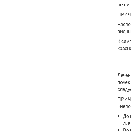
не см
ПРИЧИ
Распо
видны
К сим
красн
Лечен
почек
следу
ПРИЧИ
«непо
До 
л. 
Во 