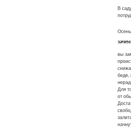
В сад
потру
Осень
зачем
вы за
проис
снижа
беде,
нерад
Для т
от об
Доста
свобо
залит
начну