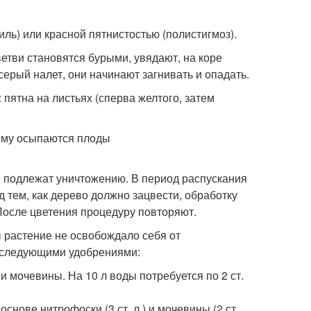
ь) или красной пятнистостью (полистигмоз).
етви становятся бурыми, увядают, на коре
серый налет, они начинают загнивать и опадать.
 пятна на листьях (сперва желтого, затем
ы подлежат уничтожению. В период распускания
 тем, как дерево должно зацвести, обработку
 После цветения процедуру повторяют.
 растение не освобождало себя от
а следующими удобрениями:
и мочевины. На 10 л воды потребуется по 2 ст.
нове нитрофоски (3 ст. л.) и мочевины (2 ст.