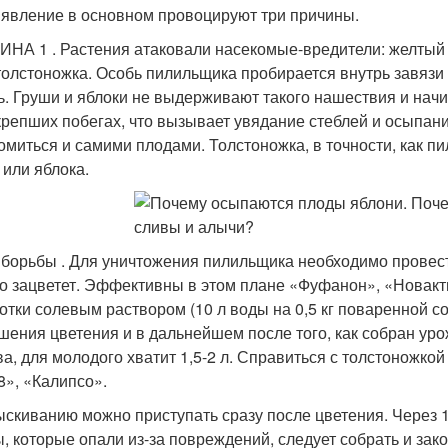
 явление в основном провоцируют три причины.
НА 1 . Растения атаковали насекомые-вредители: желтый
толстоножка. Особь пилильщика пробирается внутрь завязи 
ь. Груши и яблоки не выдерживают такого нашествия и на
крепших побегах, что вызывает увядание стеблей и осыпани
омиться и самими плодами. Толстоножка, в точности, как 
 или яблока.
борьбы . Для уничтожения пилильщика необходимо провест
о зацветет. Эффективны в этом плане «Фуфанон», «Новакт
отки солевым раствором (10 л воды на 0,5 кг поваренной с
шения цветения и в дальнейшем после того, как собран уро
ва, для молодого хватит 1,5-2 л. Справиться с толстоножкой
8», «Калипсо».
ыскиванию можно приступать сразу после цветения. Через 1
, которые опали из-за повреждений, следует собрать и зак