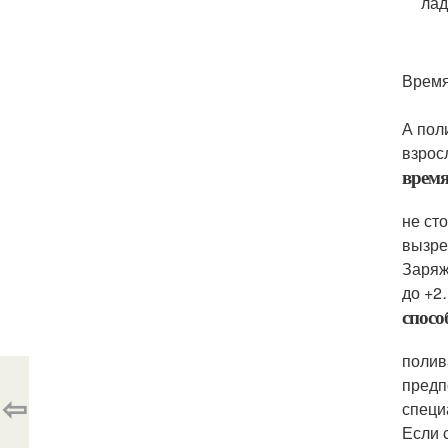
лад
Время
А пол
взрос
врем
не ст
вызре
Заряж
до +2
спосо
полив
предп
⇦
специ
Если 