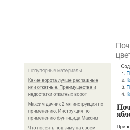
Поч
цве
Сод
Популярные материалы
П
К
Какие ворота лучше распашные
П
или откатные. Преимущества и
К
недостатки откатных ворот
Поч
Максим дачник 2 мл инструкция по
ябл
применению. Инструкция по
применению фунгицида Максим
Приро
Что посеять под зиму на своем