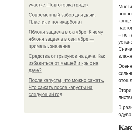
участке. Подготовка грядок
Многи
вопро
Современный забор для дачи.
конце
Пластик и поликарбонат
насто
Яблоня зацвела в октябре. К чему
– не 
яблоня зацвела в сентябре —
устан
приметы, значение
Снача
влажн
Средства от грызунов на даче. Как
избавиться от мышей и крыс на
Осенн
даче?
сильн
отошл
После капусты, что можно сажать.
Что сажать после капусты на
Втори
следующий год
листв
В раз
одува
Как