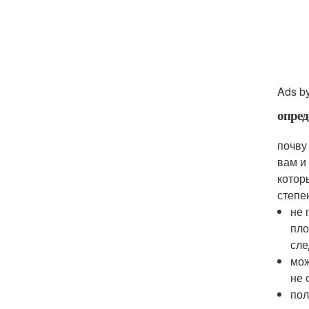
Ads b
опред
почву
вам и
котор
степе
не 
пло
сле
мож
не 
пол