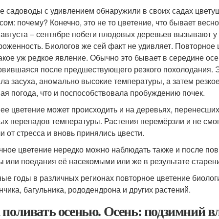
е садоводы с удивлением обнаружили в своих садах цветущ
сом: почему? Конечно, это не то цветение, что бывает весн
 августа – сентябре побеги плодовых деревьев вызывают у 
роженность. Биологов же сей факт не удивляет. Повторное
такое уж редкое явление. Обычно это бывает в середине осе
овившаяся после предшествующего резкого похолодания. Э
ла засуха, аномально высокие температуры, а затем резко
ая погода, что и поспособствовала пробуждению почек.
ее цветение может происходить и на деревьях, перенесших
ых перепадов температуры. Растения перемёрзли и не смогл
и от стресса и вновь принялись цвести.
чное цветение нередко можно наблюдать также и после по
ы или поедания её насекомыми или же в результате старен
ные годы в различных регионах повторное цветение биологи
нчика, багульника, рододендрона и других растений.
 поливать осенью. Осень: подзимний 