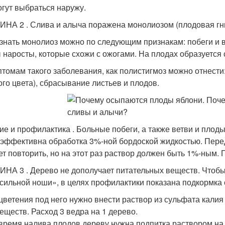
огут выбраться наружу.
НА 2 . Слива и алыча поражена монолиозом (плодовая гнил
знать монолиоз можно по следующим признакам: побеги и в
 наросты, которые схожи с ожогами. На плодах образуется 
птомам такого заболевания, как полистигмоз можно отнести:
ого цвета), сбрасывание листьев и плодов.
ие и профилактика . Больные побеги, а также ветви и плод
 эффективна обработка 3%-ной бордоской жидкостью. Перед
ет повторить, но на этот раз раствор должен быть 1%-ным.
НА 3 . Дерево не дополучает питательных веществ. Чтобы
сильной ноши», в целях профилактики показана подкормк
цветения под него нужно внести раствор из сульфата калия 
веществ. Расход 3 ведра на 1 дерево.
время налива плодов дереву нужна подпитка раствором на ос