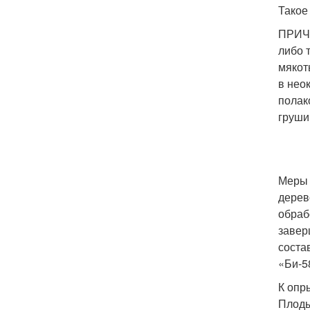
Такое
ПРИЧИ
либо 
мякот
в нео
полак
груши
Меры 
дерев
обраб
завер
соста
«Би-5
К опр
Плоды