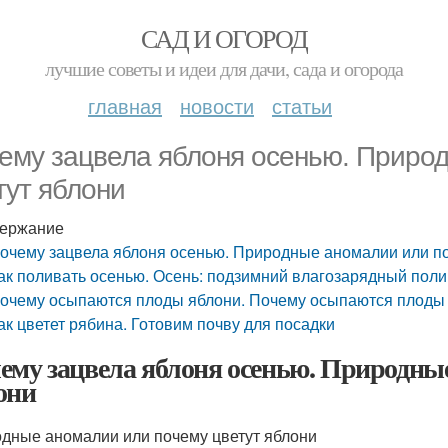
САД И ОГОРОД
лучшие советы и идеи для дачи, сада и огорода
главная
новости
статьи
ему зацвела яблоня осенью. Приро
тут яблони
ержание
очему зацвела яблоня осенью. Природные аномалии или по
ак поливать осенью. Осень: подзимний влагозарядный поли
очему осыпаются плоды яблони. Почему осыпаются плоды
ак цветет рябина. Готовим почву для посадки
ему зацвела яблоня осенью. Природны
они
дные аномалии или почему цветут яблони