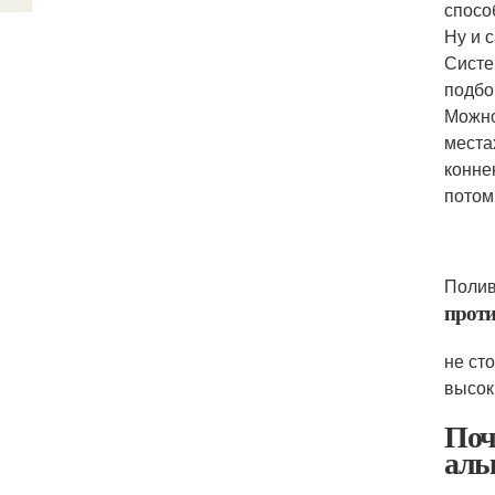
спосо
Ну и 
Систе
подбо
Можно
места
конне
потом
Полив
проти
не ст
высок
Поч
алы