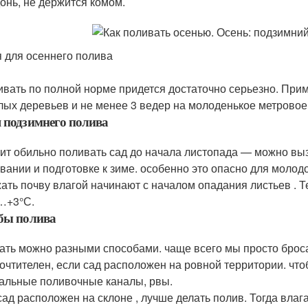
онь, не держится комом.
 для осеннего полива
ивать по полной норме придется достаточно серьезно. При
лых деревьев и не менее 3 ведер на молоденькое метровое
я подзимнего полива
оит обильно поливать сад до начала листопада — можно вызв
вании и подготовке к зиме. особенно это опасно для молод
ать почву влагой начинают с началом опадания листьев . 
…+3°С.
бы полива
ать можно разными способами. чаще всего мы просто броса
очтителен, если сад расположен на ровной территории. чт
альные поливочные каналы, рвы.
сад расположен на склоне , лучше делать полив. Тогда вла