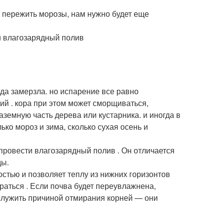
м пережить морозы, нам нужно будет еще
ода замерзла. но испарение все равно
ний . кора при этом может сморщиваться,
земную часть дерева или кустарника. и иногда в
ько мороз и зима, сколько сухая осень и
 провести влагозарядный полив . Он отличается
ды.
тью и позволяет теплу из нижних горизонтов
раться . Если почва будет переувлажнена,
послужить причиной отмирания корней — они