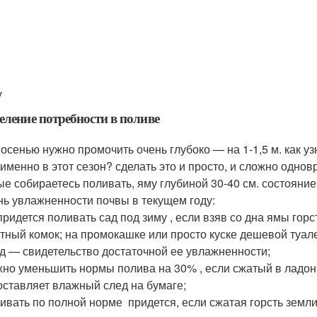
y
еление потребности в поливе
 осенью нужно промочить очень глубоко — на 1-1,5 м. как у
 именно в этот сезон? сделать это и просто, и сложно одно
ые собираетесь поливать, яму глубиной 30-40 см. состояни
нь увлажненности почвы в текущем году:
придется поливать сад под зиму , если взяв со дна ямы горс
тный комок; на промокашке или просто куске дешевой туал
д — свидетельство достаточной ее увлажненности;
но уменьшить нормы полива на 30% , если сжатый в ладони
оставляет влажный след на бумаге;
ивать по полной норме придется, если сжатая горсть земл