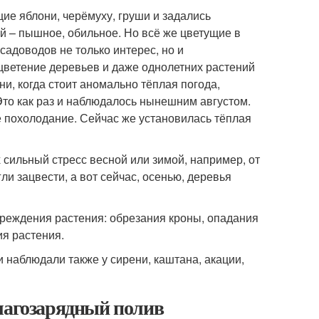
ие яблони, черёмуху, груши и задались
ой – пышное, обильное. Но всё же цветущие в
садоводов не только интерес, но и
 цветение деревьев и даже однолетних растений
ни, когда стоит аномально тёплая погода,
то как раз и наблюдалось нынешним августом.
е похолодание. Сейчас же установилась тёплая
 сильный стресс весной или зимой, например, от
и зацвести, а вот сейчас, осенью, деревья
вреждения растения: обрезания кроны, опадания
ия растения.
 наблюдали также у сирени, каштана, акации,
влагозарядный полив