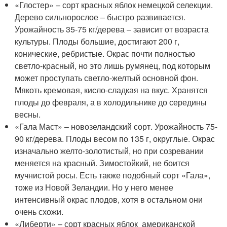
«Глостер» – сорт красных яблок немецкой селекции.
Дерево сильнорослое – быстро развивается.
Урожайность 35-75 кг/дерева – зависит от возраста
культуры. Плоды большие, достигают 200 г,
конические, ребристые. Окрас почти полностью
светло-красный, но это лишь румянец, под которым
может проступать светло-желтый основной фон.
Мякоть кремовая, кисло-сладкая на вкус. Хранятся
плоды до февраля, а в холодильнике до середины
весны.
«Гала Маст» – новозеландский сорт. Урожайность 75-
90 кг/дерева. Плоды весом по 135 г, округлые. Окрас
изначально желто-золотистый, но при созревании
меняется на красный. Зимостойкий, не боится
мучнистой росы. Есть также подобный сорт «Гала»,
тоже из Новой Зеландии. Но у него менее
интенсивный окрас плодов, хотя в остальном они
очень схожи.
«Либерти» – сорт красных яблок американской