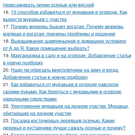
пересаживать лилии осенью или весной
16.
10 способов избавиться от муравьев в огороде. Как
вывести муравьев с участка
17.
Почему морковь бывает рогатая. Почему морковь
корявая и рогатая: причины проблемы и решение
18.
Выращивание шампиньонов в домашних условиях
от А до Я. Какое помещение выбрать?
19.
Марганцовка в саду и на огороде. Добавление статьи
в новую подборку
20.
Надо ли обрезать многолетники на зиму и когда.
Добавление статьи в новую подборку
21.
Как избавиться от муравьев в огороде навсегда
своими руками. Как бороться с муравьями в огороде
народными средствами
22.
Уничтожение муравьев на дачном участке. Муравьи,
обитающие на дачном участке
23.
Посадка косточковых деревьев осенью. Какие
деревья и кустарники лучше сажать осенью и почему?
24.
Какую пароизоляцию выбрать для мансарды.