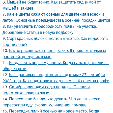
6.
Мышей не будет точно. Как защитить сад зимой от
мышей и зайцев
7.
Какие цветы сажают осенью для цветения весной и
летом. Основные преимущества осенней посадки цветов
8.
Как увеличить плодородность почвы на участке.
Добавление статьи в новую подборку
9.
Сорт красных яблок с желтой мякотью. Как подобрать
сорт яблони?
10.
В мае расцветают цветы, какие. 9 привлекательных
растений, цветущих в мае
11.
Когда сеять под зиму цветы. Когда сажать растения –
общие сроки
12.
Как правильно подготовить сад к зиме 27 сентября
2022 года. Как подготовить сад к зиме: 10 советов профи
13.
Октябрь приводим сад в порядок. Осенняя
подготовка почвы к зиме
14.
Пересолено блюдо- что делать. Что делать, если
пересолили еду: скорая кулинарная помощь
15.
Пересадка лилий осенью на новое место. Когда