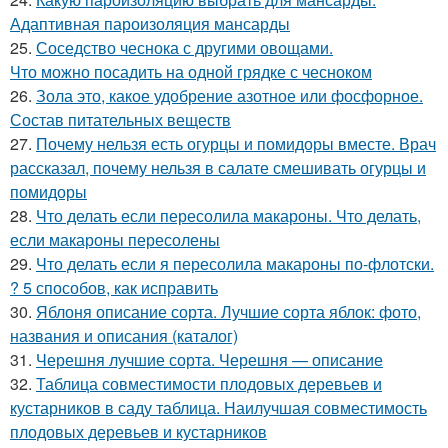
Адаптивная пароизоляция мансарды
25.
Соседство чеснока с другими овощами.
Что можно посадить на одной грядке с чесноком
26.
Зола это, какое удобрение азотное или фосфорное.
Состав питательных веществ
27.
Почему нельзя есть огурцы и помидоры вместе. Врач
рассказал, почему нельзя в салате смешивать огурцы и
помидоры
28.
Что делать если пересолила макароны. Что делать,
если макароны пересолены
29.
Что делать если я пересолила макароны по-флотски.
? 5 способов, как исправить
30.
Яблоня описание сорта. Лучшие сорта яблок: фото,
названия и описания (каталог)
31.
Черешня лучшие сорта. Черешня — описание
32.
Таблица совместимости плодовых деревьев и
кустарников в саду таблица. Наилучшая совместимость
плодовых деревьев и кустарников