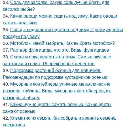
33.
Соль для засолки. Какую соль лучше брать для
засолки рыбы?
34.
Какие овощи можно садить под зиму. Какие овощи
сажать под зиму
35.
Посадка однолетних цветов под зиму. Преимущества
посадки под зиму
36.
Мотоблок, какой выбрать. Как выбрать мотоблок?
37.
Раствор фунгицида, что это. Виды фунгицидов
38.
Слива угорка рецепты на зиму. Самые вкусные
заготовки из слив: 15 прекрасных рецептов
39.
Подкормка растений осенью для новичков.
Рекомендации по подкормке кустарников осенью
40.
Мусорные контейнеры уличные металлические
размеры таблица. Виды мусорных контейнеров, их
размеры и объем
41.
Какие нужно цветы сажать осенью. Какие цветы
сажают осенью
42.
Клематис из семян. Как собрать и хранить семена
клематиса