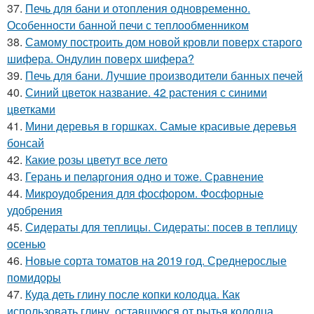
37.
Печь для бани и отопления одновременно.
Особенности банной печи с теплообменником
38.
Самому построить дом новой кровли поверх старого
шифера. Ондулин поверх шифера?
39.
Печь для бани. Лучшие производители банных печей
40.
Синий цветок название. 42 растения с синими
цветками
41.
Мини деревья в горшках. Самые красивые деревья
бонсай
42.
Какие розы цветут все лето
43.
Герань и пеларгония одно и тоже. Сравнение
44.
Микроудобрения для фосфором. Фосфорные
удобрения
45.
Сидераты для теплицы. Сидераты: посев в теплицу
осенью
46.
Новые сорта томатов на 2019 год. Среднерослые
помидоры
47.
Куда деть глину после копки колодца. Как
использовать глину, оставшуюся от рытья колодца