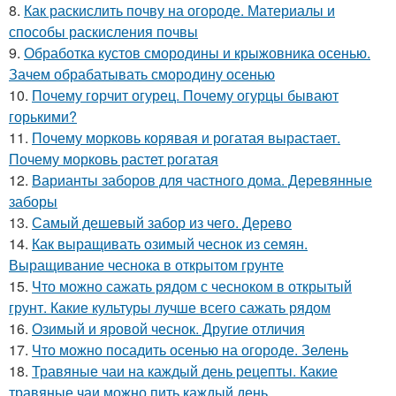
8.
Как раскислить почву на огороде. Материалы и
способы раскисления почвы
9.
Обработка кустов смородины и крыжовника осенью.
Зачем обрабатывать смородину осенью
10.
Почему горчит огурец. Почему огурцы бывают
горькими?
11.
Почему морковь корявая и рогатая вырастает.
Почему морковь растет рогатая
12.
Варианты заборов для частного дома. Деревянные
заборы
13.
Самый дешевый забор из чего. Дерево
14.
Как выращивать озимый чеснок из семян.
Выращивание чеснока в открытом грунте
15.
Что можно сажать рядом с чесноком в открытый
грунт. Какие культуры лучше всего сажать рядом
16.
Озимый и яровой чеснок. Другие отличия
17.
Что можно посадить осенью на огороде. Зелень
18.
Травяные чаи на каждый день рецепты. Какие
травяные чаи можно пить каждый день