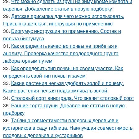
28.
Что можно сделать из груш на зиму кроме компота и
варенья. Добавление статьи в новую подборку
29.
Детская присыпка для чего можно использовать.
Присыпка детская : инструкция по применению
30.
Биогумус инструкция по применению. Состав и
польза биогумуса
31.
Как определить качество почвы не прибегая к
анализу. Проверка качества плодородного грунта
лабораторным путем
32.
Как определить тип почвы на своем участке. Как
определить свой тип почвы и зачем
33.
Какие растения нельзя удобрять золой и почему.
Какие растения нельзя подкармливать золой
34.
Столовый сорт винограда. Что значит столовый сорт
35.
Ранние сорта груши. Добавление статьи в новую
подборку
36.
Таблица совместимости плодовых деревьев и
кустарников в саду таблица. Наилучшая совместимость
плодовых деревьев и кустарников