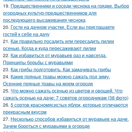
19.
Предшественники и соседи чеснока на грядке. Выбор
огородных культур-предшественников для
последующего высаживания чеснока
20.
Гости на дачном участке. Если вы приглашаете
гостей к себе на дачу
21.
Как правильно посадить или пересадить лилии
осенью. Когда и куда пересаживают лилии
22.
Как избавиться от муравьев раз и навсегда.
Принципы борьбы с муравьями
23.
Как грибы подготовить. Как замачивать грибы
24.
Какие пряные травы можно сажать под зиму.
Осенние пряные травы на моем огороде
25.
Что можно сажать осенью из цветов и овощей. Что
сажать осенью на даче: 7 советов огородникам (38 фото)
26.
5 сортов красномясистых яблок, которые отличаются
прекрасным вкусом
27.
Несколько способов избавиться от муравьев на даче.
Зачем бороться с муравьями в огороде