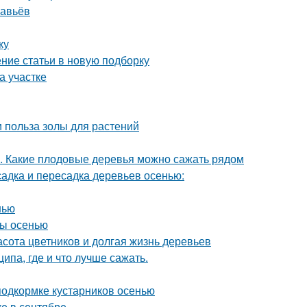
равьёв
ку
ение статьи в новую подборку
на участке
и польза золы для растений
а. Какие плодовые деревья можно сажать рядом
адка и пересадка деревьев осенью:
нью
ны осенью
расота цветников и долгая жизнь деревьев
па, где и что лучше сажать.
подкормке кустарников осенью
ке в сентябре