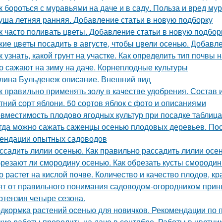
к бороться с муравьями на даче и в саду. Польза и вред му
уша летняя ранняя. Добавление статьи в новую подборку
к часто поливать цветы. Добавление статьи в новую подбор
кие цветы посадить в августе, чтобы цвели осенью. Добавл
к узнать, какой грунт на участке. Как определить тип почвы 
о сажают на зиму на даче. Корнеплодные культуры
лина Бульденеж описание. Внешний вид
к правильно применять золу в качестве удобрения. Состав 
тний сорт яблони. 50 сортов яблок с фото и описаниями
вместимость плодово ягодных культур при посадке таблиц
гда можно сажать саженцы осенью плодовых деревьев. Пос
ендации опытных садоводов
ссадить лилии осенью. Как правильно рассадить лилии осе
резают ли смородину осенью. Как обрезать кусты смороди
о растет на кислой почве. Количество и качество плодов, к
ят от правильного понимания садоводом-огородником принци
ртензия четыре сезона.
дкормка растений осенью для новичков. Рекомендации по 
кие работы проводить на даче в сентябре. Работы в цветни