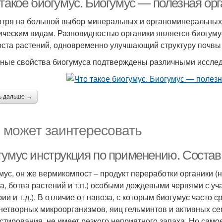
такое биогумус. Биогумус — полезная ор
тря на большой выбор минеральных и органоминеральных 
ическим видам. Разновидностью органики является биогум
оста растений, одновременно улучшающий структуру почвы
ные свойства биогумуса подтверждены различными исслед
ь дальше →
 может заинтересовать
гумус инструкция по применению. Состав
мус, он же вермикомпост – продукт переработки органики (н
а, ботва растений и т.п.) особыми дождевыми червями с уч
рии и т.д.). В отличие от навоза, с которым биогумус часто
нетворных микроорганизмов, яиц гельминтов и активных се
стирования, не имеет резкого неприятного запаха. Но самое