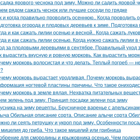
садка ярового чеснока под зиму. Можно ли садить яровой ч
чем рядом сажать чеснок или лучшие соседи по грядке
к и когда правильно проводить осеннюю.. Когда проводить 
дготовка огорода и плодовых деревьев к зиме. Подготовка
гда и как сажать лилии осенью и весной.. Когда сажать лук
гда и как сажать лилии осенью. Когда нужно сажать лилии в
од за плодовыми деревьями в сентябре. Правильный уход 
к вырастить вкусную и ровную морковь. Как вырастить морк
чему морковь волосистая и что делать. Теплый погреб — не
я?
чему морковь вырастает уродливая. Почему морковь вырас
формация ногтевой пластины причины. Что такое ониходи
чему морковь в земле вялая. Нехватка питательных вещес
ем зелень под зиму. Принцип посадки зелени под зиму
усника на зиму рецепты. Брусничное варенье с апельсинам
ыча Обильная описание сорта. Описание алычи сорта Оби
жно ли сеять петрушку и укроп под зиму. Особенности поса
 мицелия до гриба. Что такое мицелий или грибница
обрение для смородины и крыжовника осенью. Чем подкорм