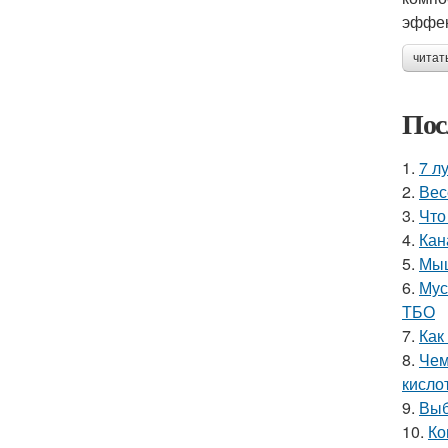
эффек
читат
Пос
1.
7 л
2.
Вес
3.
Что
4.
Кан
5.
Мыш
6.
Мус
ТБО
7.
Как
8.
Чем
кисло
9.
Выб
10.
Ко