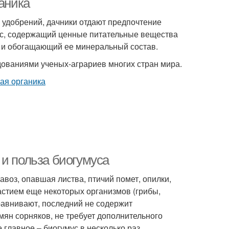
ганика
удобрений, дачники отдают предпочтение
ус, содержащий ценные питательные вещества
 и обогащающий ее минеральный состав.
ованиями ученых-аграриев многих стран мира.
 и польза биогумуса
авоз, опавшая листва, птичий помет, опилки,
астием еще некоторых организмов (грибы,
 сравнивают, последний не содержит
мян сорняков, не требует дополнительного
 главное – биогумус в несколько раз