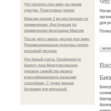
Что 
Что посеять под зиму на своем
Несмо
участке. Подготовка грядок
орган
Максим дачник 2 мл инструкция по
для р
применению. Инструкция по
Полез
применению фунгицида Максим
После чего сажать чеснок под зиму.
Рекомендованные культуры перед
читат
посадкой чеснока
Лук белый сорта. Особенности
Вас
белого лука Многочисленное
луковое семейство можно
Био
классифицировать разными
способами. С точки зрения
Биогу
ботаники лук репчатый
солом
бакте
болез
компо