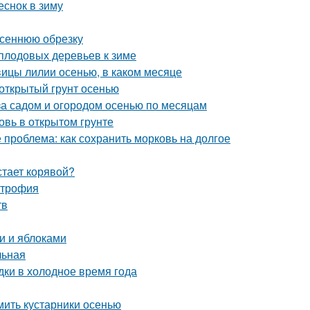
еснок в зиму
осеннюю обрезку
 плодовых деревьев к зиме
овицы лилии осенью, в каком месяце
 открытый грунт осенью
за садом и огородом осенью по месяцам
овь в открытом грунте
 проблема: как сохранить морковь на долгое
тает корявой?
строфия
тв
и и яблоками
льная
дки в холодное время года
ить кустарники осенью