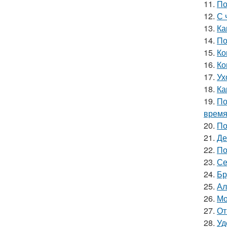
11.
По
12.
С 
13.
Ка
14.
По
15.
Ко
16.
Ко
17.
Ух
18.
Ка
19.
По
врем
20.
По
21.
Де
22.
По
23.
Се
24.
Бр
25.
Ал
26.
Мо
27.
От
28.
Уд