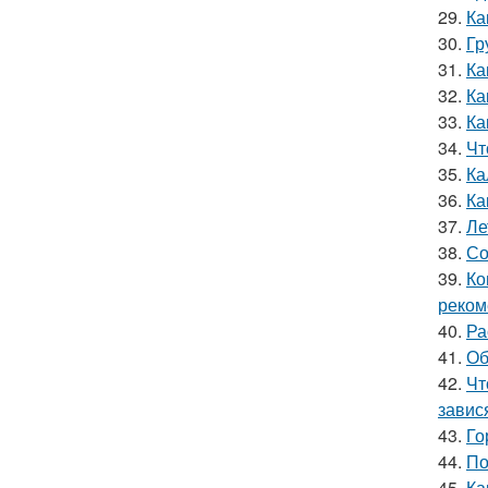
29.
Ка
30.
Гр
31.
Ка
32.
Ка
33.
Ка
34.
Чт
35.
Ка
36.
Ка
37.
Ле
38.
Со
39.
Ко
реком
40.
Ра
41.
Об
42.
Чт
завис
43.
Го
44.
По
45.
Ка