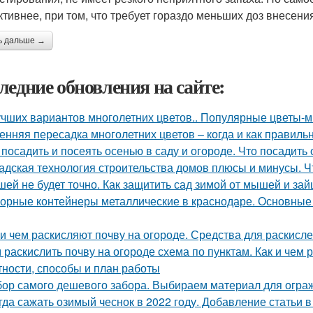
тивнее, при том, что требует гораздо меньших доз внесени
ь дальше →
ледние обновления на сайте:
учших вариантов многолетних цветов.. Популярные цветы-мн
енняя пересадка многолетних цветов – когда и как правиль
 посадить и посеять осенью в саду и огороде. Что посадить
адская технология строительства домов плюсы и минусы. Ч
ей не будет точно. Как защитить сад зимой от мышей и зай
орные контейнеры металлические в краснодаре. Основные
 и чем раскисляют почву на огороде. Средства для раскисл
 раскислить почву на огороде схема по пунктам. Как и чем
тности, способы и план работы
ор самого дешевого забора. Выбираем материал для огра
гда сажать озимый чеснок в 2022 году. Добавление статьи 