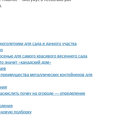
я.
оголетники для сада и дачного участка
но
 осенью для самого красивого весеннего сада
то значит «канадский дом»
цев
 преимущества металлических контейнеров для
ения
 раскислить почву на огороде — определение
ждения
в новую подборку