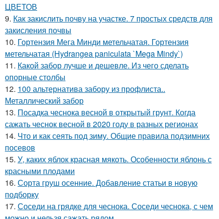
ЦВЕТОВ
9.
Как закислить почву на участке. 7 простых средств для
закисления почвы
10.
Гортензия Мега Минди метельчатая. Гортензия
метельчатая (Hydrangea paniculata `Mega Mindy`)
11.
Какой забор лучше и дешевле. Из чего сделать
опорные столбы
12.
100 альтернатива забору из профлиста..
Металлический забор
13.
Посадка чеснока весной в открытый грунт. Когда
сажать чеснок весной в 2020 году в разных регионах
14.
Что и как сеять под зиму. Общие правила подзимних
посевов
15.
У, каких яблок красная мякоть. Особенности яблонь с
красными плодами
16.
Сорта груш осенние. Добавление статьи в новую
подборку
17.
Соседи на грядке для чеснока. Соседи чеснока, с чем
можно и нельзя сажать рядом