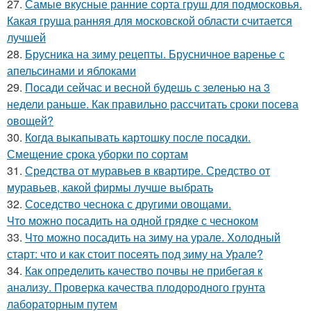
27.
Самые вкусные ранние сорта груш для подмосковья.
Какая груша ранняя для московской области считается
лучшей
28.
Брусника на зиму рецепты. Брусничное варенье с
апельсинами и яблоками
29.
Посади сейчас и весной будешь с зеленью на 3
недели раньше. Как правильно рассчитать сроки посева
овощей?
30.
Когда выкапывать картошку после посадки.
Смещение срока уборки по сортам
31.
Средства от муравьев в квартире. Средство от
муравьев, какой фирмы лучше выбрать
32.
Соседство чеснока с другими овощами.
Что можно посадить на одной грядке с чесноком
33.
Что можно посадить на зиму на урале. Холодный
старт: что и как стоит посеять под зиму на Урале?
34.
Как определить качество почвы не прибегая к
анализу. Проверка качества плодородного грунта
лабораторным путем