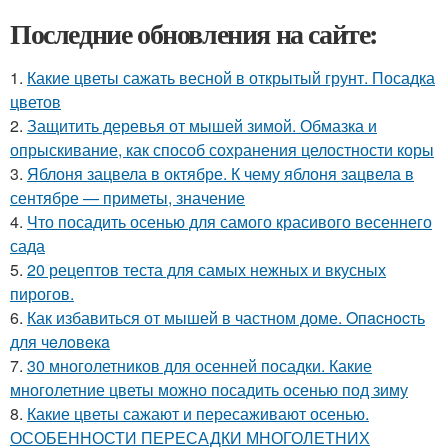
Последние обновления на сайте:
1.
Какие цветы сажать весной в открытый грунт. Посадка
цветов
2.
Защитить деревья от мышей зимой. Обмазка и
опрыскивание, как способ сохранения целостности коры
3.
Яблоня зацвела в октябре. К чему яблоня зацвела в
сентябре — приметы, значение
4.
Что посадить осенью для самого красивого весеннего
сада
5.
20 рецептов теста для самых нежных и вкусных
пирогов.
6.
Как избавиться от мышей в частном доме. Oпacнocть
для чeлoвeкa
7.
30 многолетников для осенней посадки. Какие
многолетние цветы можно посадить осенью под зиму
8.
Какие цветы сажают и пересаживают осенью.
ОСОБЕННОСТИ ПЕРЕСАДКИ МНОГОЛЕТНИХ