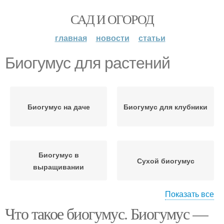
САД И ОГОРОД
главная
новости
статьи
Биогумус для растений
Биогумус на даче
Биогумус для клубники
Биогумус в
Сухой биогумус
выращивании
Показать все
Что такое биогумус. Биогумус —
Жидкий биогумус
Биогумус для цветов