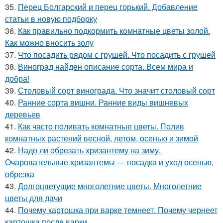
35.
Перец Болгарский и перец горький. Добавление
статьи в новую подборку
36.
Как правильно подкормить комнатные цветы золой.
Как можно вносить золу
37.
Что посадить рядом с грушей. Что посадить с грушей
38.
Виноград найден описание сорта. Всем мира и
добра!
39.
Столовый сорт винограда. Что значит столовый сорт
40.
Ранние сорта вишни. Ранние виды вишневых
деревьев
41.
Как часто поливать комнатные цветы. Полив
комнатных растений весной, летом, осенью и зимой
42.
Надо ли обрезать хризантему на зиму.
Очаровательные хризантемы — посадка и уход осенью,
обрезка
43.
Долгоцветущие многолетние цветы. Многолетние
цветы для дачи
44.
Почему картошка при варке темнеет. Почему чернеет
картошка после варки