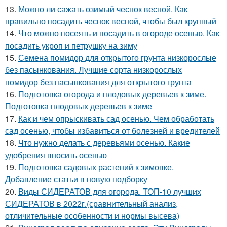
13.
Можно ли сажать озимый чеснок весной. Как
правильно посадить чеснок весной, чтобы был крупный
14.
Что можно посеять и посадить в огороде осенью. Как
посадить укроп и петрушку на зиму
15.
Семена помидор для открытого грунта низкорослые
без пасынкования. Лучшие сорта низкорослых
помидор без пасынкования для открытого грунта
16.
Подготовка огорода и плодовых деревьев к зиме.
Подготовка плодовых деревьев к зиме
17.
Как и чем опрыскивать сад осенью. Чем обработать
сад осенью, чтобы избавиться от болезней и вредителей
18.
Что нужно делать с деревьями осенью. Какие
удобрения вносить осенью
19.
Подготовка садовых растений к зимовке.
Добавление статьи в новую подборку
20.
Виды СИДЕРАТОВ для огорода. ТОП-10 лучших
СИДЕРАТОВ в 2022г.(сравнительный анализ,
отличительные особенности и нормы высева)