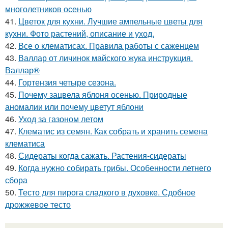
многолетников осенью
41.
Цветок для кухни. Лучшие ампельные цветы для
кухни. Фото растений, описание и уход.
42.
Все о клематисах. Правила работы с саженцем
43.
Валлар от личинок майского жука инструкция.
Валлар®
44.
Гортензия четыре сезона.
45.
Почему зацвела яблоня осенью. Природные
аномалии или почему цветут яблони
46.
Уход за газоном летом
47.
Клематис из семян. Как собрать и хранить семена
клематиса
48.
Сидераты когда сажать. Растения-сидераты
49.
Когда нужно собирать грибы. Особенности летнего
сбора
50.
Тесто для пирога сладкого в духовке. Сдобное
дрожжевое тесто