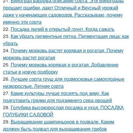
21.
Виноград вардува описание сорта. Эти Винограды
прощает ошибки, дают Отличный и Вкусный урожай
даже у начинающих садоводов. Рассказываю, почему
именно эти сорта
22.
Посадка лилий в открытый грунт. Когда сажать
23.
Как убрать пигментные пятна. Пигментация лица: как
убрать
24.
Почему морковь растет корявая и рогатая. Почему
морковь растет рогатая
25.
Почему морковь корявая и рогатая. Добавление
статьи в новую подборку
26.
Лучшие сорта груш для подмосковья самоплодные
низкорослые. Летние сорта
27.
Какие культуры лучше посеять под зиму. Как
подготовить грядки для подзимнего сева овощей
28.
Голубика высокорослая посадка и уход. ПОСАДКА
ГОЛУБИКИ САДОВОЙ
29.
Выращивание шампиньонов в подвале. Каким
должен быть подвал для выращивания грибов