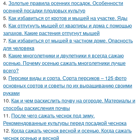
4.
Золотые правила осенних посадок. Особенности
осенней посадки плодовых культур
5.
Как избавиться от кротов и мышей на участке. Яды
6.
Как отпугнуть мышей от квартиры и дома с помощью
запахов. Какие растения отпугнут мышей
7.
Как избавиться от мышей в частном доме. Oпacнocть
для чeлoвeкa
8.
Какие многолетники и двулетники я всегда сажаю
осенью. Почему осенью сажать многолетники лучше
всего?
9.
Персики виды и сорта. Сорта персиков – 125 фото
основных сортов и советы по их выращиванию своими
руками
10.
Как и чем раскислить почву на огороде. Материалы и
способы раскисления почвы
11.
После чего сажать чеснок под зиму.
Рекомендованные культуры перед посадкой чеснока
12.
Когда сажать чеснок весной и осенью. Когда сажать
чеснок осенью и весной