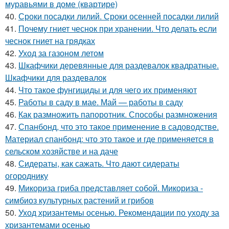
муравьями в доме (квартире)
40.
Сроки посадки лилий. Сроки осенней посадки лилий
41.
Почему гниет чеснок при хранении. Что делать если
чеснок гниет на грядках
42.
Уход за газоном летом
43.
Шкафчики деревянные для раздевалок квадратные.
Шкафчики для раздевалок
44.
Что такое фунгициды и для чего их применяют
45.
Работы в саду в мае. Май — работы в саду
46.
Как размножить папоротник. Способы размножения
47.
Спанбонд, что это такое применение в садоводстве.
Материал спанбонд: что это такое и где применяется в
сельском хозяйстве и на даче
48.
Сидераты, как сажать. Что дают сидераты
огороднику
49.
Микориза гриба представляет собой. Микориза -
симбиоз культурных растений и грибов
50.
Уход хризантемы осенью. Рекомендации по уходу за
хризантемами осенью