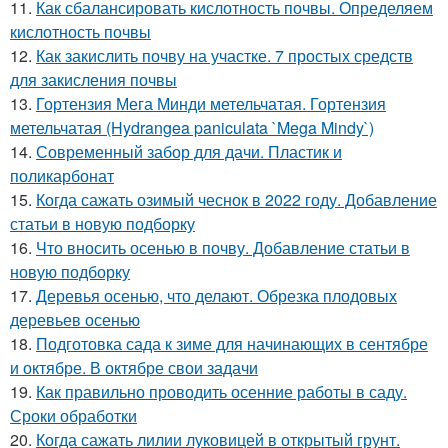
11.
Как сбалансировать кислотность почвы. Определяем
кислотность почвы
12.
Как закислить почву на участке. 7 простых средств
для закисления почвы
13.
Гортензия Мега Минди метельчатая. Гортензия
метельчатая (Hydrangea paniculata `Mega Mindy`)
14.
Современный забор для дачи. Пластик и
поликарбонат
15.
Когда сажать озимый чеснок в 2022 году. Добавление
статьи в новую подборку
16.
Что вносить осенью в почву. Добавление статьи в
новую подборку
17.
Деревья осенью, что делают. Обрезка плодовых
деревьев осенью
18.
Подготовка сада к зиме для начинающих в сентябре
и октябре. В октябре свои задачи
19.
Как правильно проводить осенние работы в саду.
Сроки обработки
20.
Когда сажать лилии луковицей в открытый грунт.