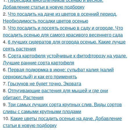
Добавление статьи в новую подборку
2.
Что посадить на даче из цветов в осенний период.
Необходимость посадки цветов осенью
3.
Что посадить и посеять осенью в саду и огороде. Что
посадить осенью для самого красивого весеннего сада
4.
6 лучших сидератов для огорода осенью. Какие лучше
сеять растения
5.
Сорта картофеля устойчивые к фитофторозу на урале.
Лучшие ранние сорта картофеля
6.
Первая подкормка в июне: сульфат калия (калий
сернокислый) и как его применять
7.
Грызунов не будет точно. Эковата
8.
Отпугивающие растения для мышей и где они
обитают. Растения
9.
Три самых лучших сорта крупных слив. Виды сортов
сливы с самыми крупными плодами
10.
Какие цветы посадить осенью на даче. Добавление
статьи в новую подборку