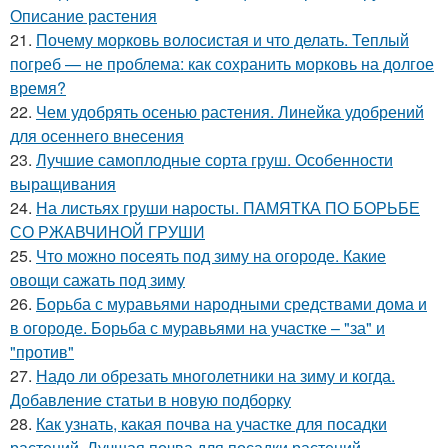
Описание растения
21.
Почему морковь волосистая и что делать. Теплый
погреб — не проблема: как сохранить морковь на долгое
время?
22.
Чем удобрять осенью растения. Линейка удобрений
для осеннего внесения
23.
Лучшие самоплодные сорта груш. Особенности
выращивания
24.
На листьях груши наросты. ПАМЯТКА ПО БОРЬБЕ
СО РЖАВЧИНОЙ ГРУШИ
25.
Что можно посеять под зиму на огороде. Какие
овощи сажать под зиму
26.
Борьба с муравьями народными средствами дома и
в огороде. Борьба с муравьями на участке – "за" и
"против"
27.
Надо ли обрезать многолетники на зиму и когда.
Добавление статьи в новую подборку
28.
Как узнать, какая почва на участке для посадки
растений. Лучшая почва для посадки растений