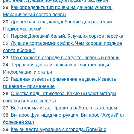
29.
Как определить тип почвы на дачном участке.
Механический состав почвы
30.
Древесная зола, как удобрение для растений.
Подкормка золой
31.
Персик Донецкий белый. 5 лучших сортов персика
32.
Лучшие сорта зимних яблок. Чем хороши поздние
сорта яблони?
33.
Что сажают в огороде в августе. Зелень и овощи
34.
Террасная доска из дпк или из лиственницы.
Информация и статьи
35.
Гашеная известь применение на даче. Известь
гашеная – применение
36.
Очистка воды от железа. Какие бывают методы
очистки воды от железа
37.
Все о клематисах. Правила работы с саженцем
38.
Витарос фунгицид инструкция. Витарос "Avgust" от
болезней 2мл
39.
Как вывести муравьев с огорода. Борьба с