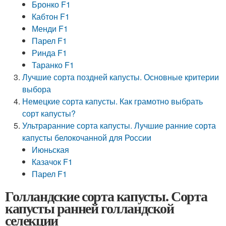
Бронко F1
Кабтон F1
Менди F1
Парел F1
Ринда F1
Таранко F1
Лучшие сорта поздней капусты. Основные критерии
выбора
Немецкие сорта капусты. Как грамотно выбрать
сорт капусты?
Ультраранние сорта капусты. Лучшие ранние сорта
капусты белокочанной для России
Июньская
Казачок F1
Парел F1
Голландские сорта капусты. Сорта
капусты ранней голландской
селекции