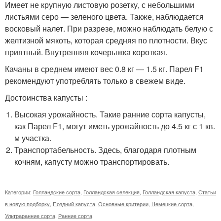
Имеет не крупную листовую розетку, с небольшими
листьями серо — зеленого цвета. Также, наблюдается
восковый налет. При разрезе, можно наблюдать белую с
желтизной мякоть, которая средняя по плотности. Вкус
приятный. Внутренняя кочерыжка короткая.
Качаны в среднем имеют вес 0.8 кг — 1.5 кг. Парел F1
рекомендуют употреблять только в свежем виде.
Достоинства капусты :
Высокая урожайность. Такие ранние сорта капусты,
как Парел F1, могут иметь урожайность до 4.5 кг с 1 кв.
м участка.
Транспортабельность. Здесь, благодаря плотным
кочням, капусту можно транспортировать.
Категории:
Голландские сорта
,
Голландская селекция
,
Голландская капуста
,
Статьи
в новую подборку
,
Поздний капуста
,
Основные критерии
,
Немецкие сорта
,
Ультраранние сорта
,
Ранние сорта