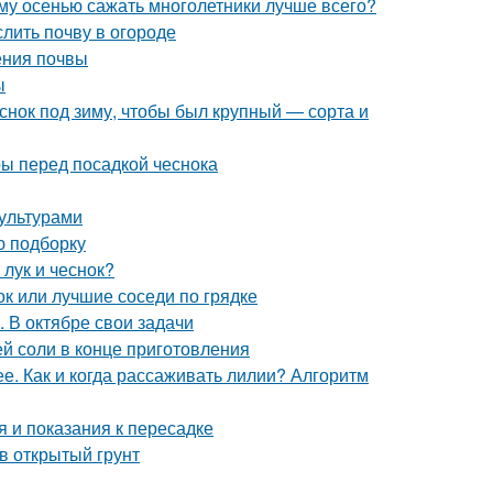
ему осенью сажать многолетники лучше всего?
слить почву в огороде
ления почвы
ы
еснок под зиму, чтобы был крупный — сорта и
ры перед посадкой чеснока
ультурами
ю подборку
 лук и чеснок?
ок или лучшие соседи по грядке
. В октябре свои задачи
ей соли в конце приготовления
. Как и когда рассаживать лилии? Алгоритм
 и показания к пересадке
в открытый грунт