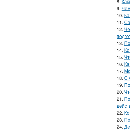
8.
Как
9.
Чем
10.
Ка
11.
Са
12.
Че
подго
13.
По
14.
Ко
15.
Чт
16.
Ка
17.
Мо
18.
С 
19.
По
20.
Чт
21.
По
дейст
22.
Ко
23.
По
24.
Де