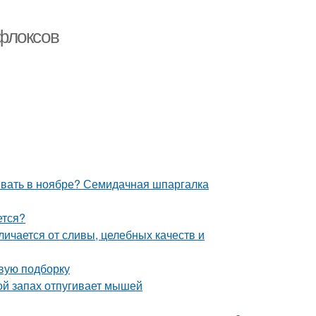
флоксов
севать в ноябре? Семидачная шпаргалка
ется?
личается от сливы, целебных качеств и
овую подборку
ой запах отпугивает мышей