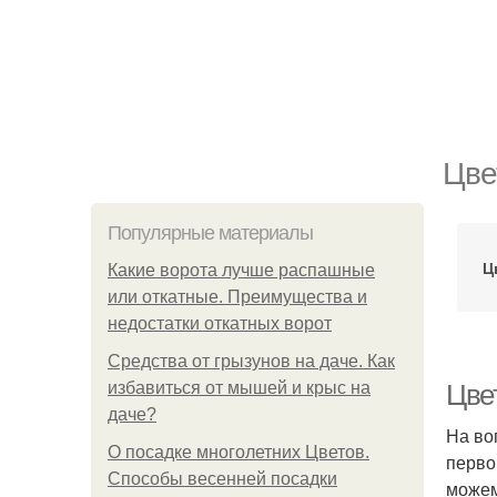
Цве
Популярные материалы
Ц
Какие ворота лучше распашные
или откатные. Преимущества и
недостатки откатных ворот
Средства от грызунов на даче. Как
избавиться от мышей и крыс на
Цве
даче?
На во
О посадке многолетних Цветов.
перво
Способы весенней посадки
можем