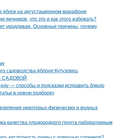
ов яблок на дегустационном марафоне
 яичников, что это и как этого избежать?
ет уродливая. Основные причины, почему
му
го садоводства яблоня Кутузовец
КИ САДОВОЙ
и еду — способы и подсказки исправить блюдо
статьи в новую подборку
еделения некоторых физических и водных
ерка качества плодородного грунта лабораторным
елить кислотность почвы с помощью сорняков?