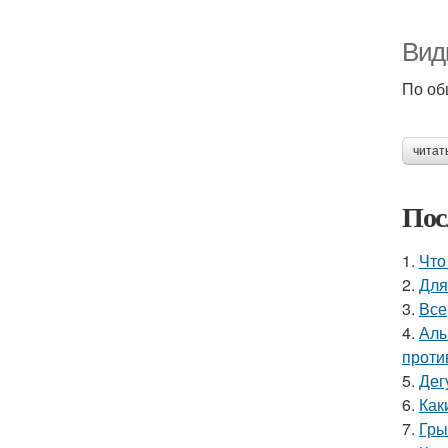
Вид
По об
читат
Пос
1.
Что
2.
Для
3.
Все
4.
Алы
проти
5.
Дег
6.
Как
7.
Гры