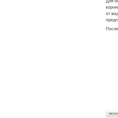
Для о
корням
от жи
предп
После
читат