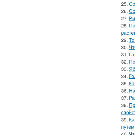
25.
Со
26.
Со
27.
Ри
28.
По
расте
29.
То
30.
Чт
31.
Га
32.
По
33.
Яб
34.
Го
35.
Ка
36.
На
37.
Ра
38.
Пр
свойс
39.
Ка
путем
40.
Чт