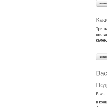
читат
Каки
Три ж
цвете
кален
читат
Вас
Под
В кон
в кон