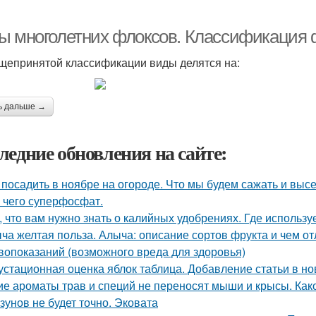
ы многолетних флоксов. Классификация 
щепринятой классификации виды делятся на:
ь дальше →
ледние обновления на сайте:
 посадить в ноябре на огороде. Что мы будем сажать и вы
 чего суперфосфат.
, что вам нужно знать о калийных удобрениях. Где использу
ча желтая польза. Алыча: описание сортов фрукта и чем от
вопоказаний (возможного вреда для здоровья)
устационная оценка яблок таблица. Добавление статьи в н
ие ароматы трав и специй не переносят мыши и крысы. Как
зунов не будет точно. Эковата