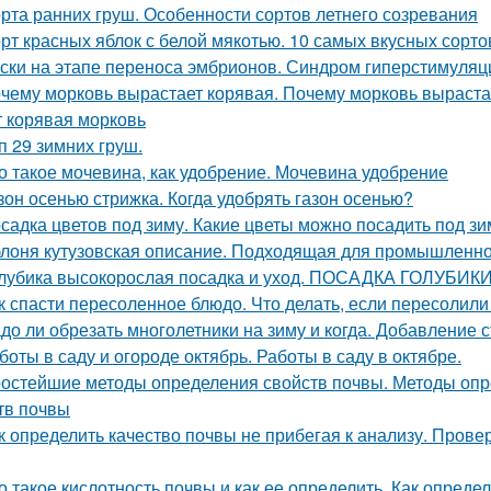
рта ранних груш. Особенности сортов летнего созревания
рт красных яблок с белой мякотью. 10 самых вкусных сорт
ски на этапе переноса эмбрионов. Синдром гиперстимуляции
чему морковь вырастает корявая. Почему морковь выраста
т корявая морковь
п 29 зимних груш.
о такое мочевина, как удобрение. Мочевина удобрение
зон осенью стрижка. Когда удобрять газон осенью?
садка цветов под зиму. Какие цветы можно посадить под зи
лоня кутузовская описание. Подходящая для промышленно
лубика высокорослая посадка и уход. ПОСАДКА ГОЛУБИ
к спасти пересоленное блюдо. Что делать, если пересолил
до ли обрезать многолетники на зиму и когда. Добавление 
боты в саду и огороде октябрь. Работы в саду в октябре.
остейшие методы определения свойств почвы. Методы опр
тв почвы
к определить качество почвы не прибегая к анализу. Пров
о такое кислотность почвы и как ее определить. Как опред