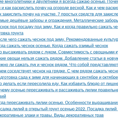
ие многолетники и двулетники я всегда сажаю осенью. Поч
 и как раскислить почву на огороде весной. Как и чем раски
к закислить почву на участке. 7 простых средств для закис
мые дешёвые заборы и ограждения. Металлические забор
снок под посадку под зиму. Как и когда правильно сажать ч
товка грунта
сле чего сажать чеснок под зиму. Рекомендованные культу
гда сажать чеснок осенью. Когда сажать озимый чеснок
о высаживать рядом с луком. Совместимость с овощными к
кие овощи нельзя сажать рядом. Добавление статьи в нову
жно ли сажать лук и чеснок рядом. Что собой представляют
чем соседствует чеснок на грядке. С чем рядом сажать чесн
дготовка сада к зиме для начинающих в сентябре и октябре
о делать если пересолила еду. Как избавить блюдо от лишн
чему осенью пересаживать и рассаживать лилии правильнее
вий
гда пересаживать лилии осенью. Особенности выращивания
садка лилий в открытый грунт осенью 2022. Посадка лилий 
коративные злаки и травы. Виды декоративных трав