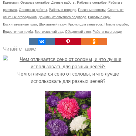
Категории:
Огород в сентябре
,
Дачные работы
,
Работы в сентябре
,
Работы в
цветнике
,
Основные работы
,
Работы в огороде
,
Полезные советы
,
Советы от
опытных огородников
,
Дачники от опытного садовода
,
Работы в саду
,
Восхитительные идеи
,
Шахматный газон
,
Крючки для занавесок
,
Низкие клумбы
,
Водосточная труба
,
Вертикальный сад
,
Обеденный стол
,
Работы на огороде
Читайте также
Чем отличается сено от соломы, и что лучше
использовать для разных целей?