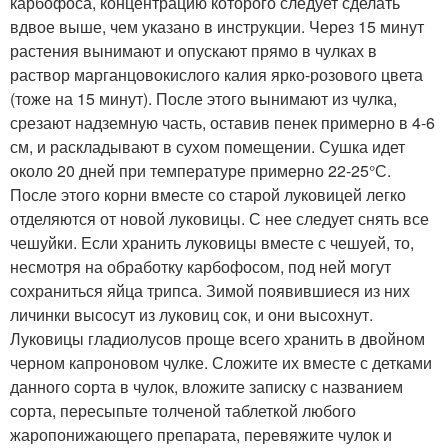
карбофоса, концентрацию которого следует сделать
вдвое выше, чем указано в инструкции. Через 15 минут
растения вынимают и опускают прямо в чулках в
раствор марганцовокислого калия ярко-розового цвета
(тоже на 15 минут). После этого вынимают из чулка,
срезают надземную часть, оставив пенек пример­но в 4-6
см, и раскладывают в сухом помеще­нии. Сушка идет
около 20 дней при температуре примерно 22-25°С.
После этого корни вместе со старой луковицей легко
отделяются от новой луковицы. С нее следует снять все
чешуйки. Если хранить луковицы вместе с чешуей, то,
несмо­тря на обработку карбофосом, под ней могут
сохраниться яйца трипса. Зимой появившиеся из них
личинки высосут из луковиц сок, и они высохнут.
Луковицы гладиолусов проще всего хранить в двойном
черном капроновом чулке. Сложите их вместе с детками
данного сорта в чулок, вложите записку с названием
сорта, пересыпьте толченой таблеткой любого
жаропонижающего препарата, перевяжите чулок и