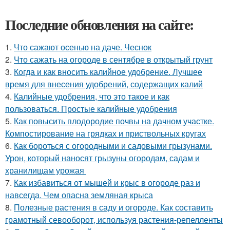
Последние обновления на сайте:
1.
Что сажают осенью на даче. Чеснок
2.
Что сажать на огороде в сентябре в открытый грунт
3.
Когда и как вносить калийное удобрение. Лучшее
время для внесения удобрений, содержащих калий
4.
Калийные удобрения, что это такое и как
пользоваться. Простые калийные удобрения
5.
Как повысить плодородие почвы на дачном участке.
Компостирование на грядках и приствольных кругах
6.
Как бороться с огородными и садовыми грызунами.
Урон, который наносят грызуны огородам, садам и
хранилищам урожая
7.
Как избавиться от мышей и крыс в огороде раз и
навсегда. Чем опасна земляная крыса
8.
Полезные растения в саду и огороде. Как составить
грамотный севооборот, используя растения-репелленты