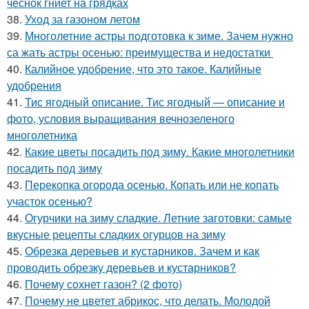
чеснок гниет на грядках
38.
Уход за газоном летом
39.
Многолетние астры подготовка к зиме. Зачем нужно
са жать астры осенью: преимущества и недостатки
40.
Калийное удобрение, что это такое. Калийные
удобрения
41.
Тис ягодный описание. Тис ягодный — описание и
фото, условия выращивания вечнозеленого
многолетника
42.
Какие цветы посадить под зиму. Какие многолетники
посадить под зиму
43.
Перекопка огорода осенью. Копать или не копать
участок осенью?
44.
Огурчики на зиму сладкие. Летние заготовки: самые
вкусные рецепты сладких огурцов на зиму
45.
Обрезка деревьев и кустарников. Зачем и как
проводить обрезку деревьев и кустарников?
46.
Почему сохнет газон? (2 фото)
47.
Почему не цветет абрикос, что делать. Молодой