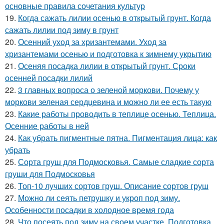
основные правила сочетания культур
19.
Когда сажать лилии осенью в открытый грунт. Когда
сажать лилии под зиму в грунт
20.
Осенний уход за хризантемами. Уход за
хризантемами осенью и подготовка к зимнему укрытию
21.
Осеняя посадка лилии в открытый грунт. Сроки
осенней посадки лилий
22.
3 главных вопроса о зеленой моркови. Почему у
моркови зеленая сердцевина и можно ли ее есть такую
23.
Какие работы проводить в теплице осенью. Теплица.
Осенние работы в ней
24.
Как убрать пигментные пятна. Пигментация лица: как
убрать
25.
Сорта груш для Подмосковья. Самые сладкие сорта
груши для Подмосковья
26.
Топ-10 лучших сортов груш. Описание сортов груш
27.
Можно ли сеять петрушку и укроп под зиму.
Особенности посадки в холодное время года
28.
Что посеять под зиму на своем участке. Подготовка