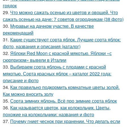
грядок
29.
Что можно сажать осенью из цветов и овощей. Что
сажать осенью на даче: 7 советов огородникам (38 фото)
30.
Муравьи на дачном участке. В качестве
рекомендаций
31.
Какие существуют сорта яблок. Лучшие сорта яблок:
фото, названия и описания (каталог)
32.
Яблоки Red Moon с красной мякотью. Яблоки «с
сюрпризом» вывели в Италии
33.
Выбираем сорта яблонь с плодами с красной
мякотью. Сорта красных яблок – каталог 2022 года:
описание и фото
34.
Как правильно подкормить комнатные цветы золой.
Как можно вносить золу
35.
Сорта зимних яблонь. Всё про зимние сорта яблок
36.
Как называется цветок, как колокольчик. Цветы,
похожие на колокольчики: названия и фото
37.
Почему гниет чеснок при хранении. Что делать если