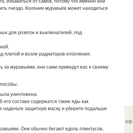
го, избавиться от самок, потому что именно они
дить гнездо. Колония муравьёв может находиться
ных для розеток и выключателей, под
ной.
д плитой и возле радиаторов отопления.
ь за муравьями, они сами приведут вас к своему
способы:
 была уничтожена.
В его составе содержатся такие яды как
е наденьте защитную маску и уберите подальше
⇨
уравьями. Они обычно бегают вдоль плинтусов,