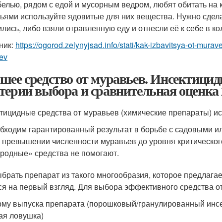
белью, рядом с едой и мусорным ведром, любят обитать на к
ьями используйте ядовитые для них вещества. Нужно сдела
ились, либо взяли отравленную еду и отнесли её к себе в ко
ник:
https://ogorod.zelynyjsad.info/stati/kak-izbavitsya-ot-mu
ev
шее средство от муравьев. Инсектицид
терии выбора и сравнительная оценка 
тицидные средства от муравьев (химические препараты) исп
бходим гарантированный результат в борьбе с садовыми 
 превышении численности муравьев до уровня критическог
родные» средства не помогают.
ыбрать препарат из такого многообразия, которое предлагае
ся на первый взгляд. Для выбора эффективного средства о
рму выпуска препарата (порошковый/гранулированный инсек
ая ловушка)