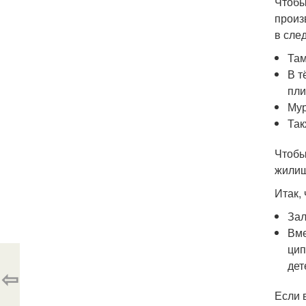
Чтобы
произ
в сле
Там
В т
пли
Мур
Так
Чтобы
жилищ
Итак,
Зал
Вме
цип
дет
⇦
Если 