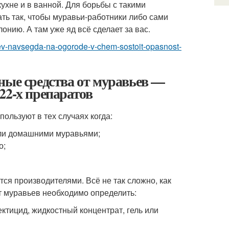
ухне и в ванной. Для борьбы с такими
ть так, чтобы муравьи-работники либо сами
лонию. А там уже яд всё сделает за вас.
ravev-navsegda-na-ogorode-v-chem-sostoit-opasnost-
ные средства от муравьев —
22-х препаратов
ользуют в тех случаях когда:
или домашними муравьями;
о;
тся производителями. Всё не так сложно, как
т муравьев необходимо определить:
тицид, жидкостный концентрат, гель или