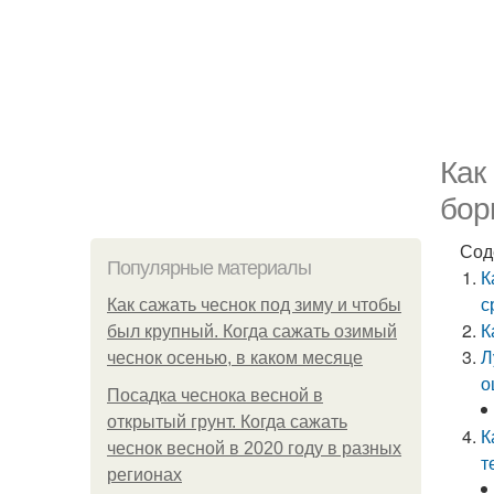
Как
бор
Сод
Популярные материалы
К
с
Как сажать чеснок под зиму и чтобы
К
был крупный. Когда сажать озимый
Л
чеснок осенью, в каком месяце
о
Посадка чеснока весной в
открытый грунт. Когда сажать
К
чеснок весной в 2020 году в разных
т
регионах