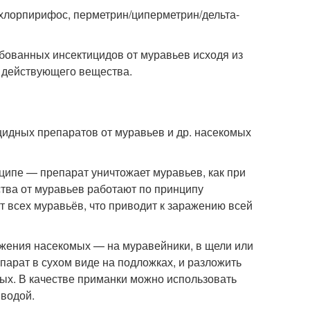
(хлорпирифос, перметрин/циперметрин/дельта-
бованных инсектицидов от муравьев исходя из
е действующего вещества.
цидных препаратов от муравьев и др. насекомых
ципе — препарат уничтожает муравьев, как при
ства от муравьев работают по принципу
 всех муравьёв, что приводит к заражению всей
жения насекомых — на муравейники, в щели или
парат в сухом виде на подложках, и разложить
ых. В качестве приманки можно использовать
 водой.