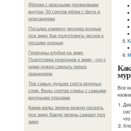
Яблоки с красными прожилками
внутри. 50 сортов яблок с фото и
описаниями
Посадка озимого чеснока осенью
под зиму. Как подготовить чеснок к
К
посадке осенью
Георгины клубни на зиму.
М
Подготовка георгинов к зиме - что с
Как
ними нужно сделать перед
мур
хранением
Три самых лучших сорта крупных
Все х
слив. Виды сортов сливы с самыми
назва
крупными плодами
Диа
Какие виды зелени можно посеять
сис
под зиму. Какую зелень сажают под
что
зиму
Хло