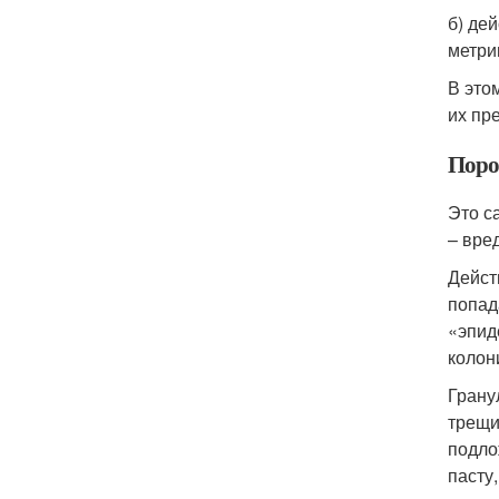
б) де
метри
В это
их пр
Поро
Это с
– вре
Дейст
попад
«эпид
колон
Грану
трещи
подло
пасту