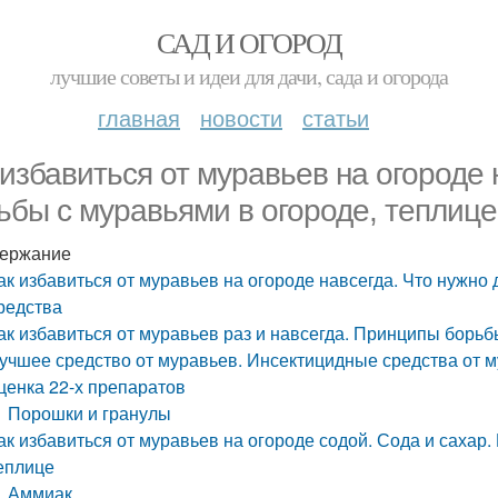
САД И ОГОРОД
лучшие советы и идеи для дачи, сада и огорода
главная
новости
статьи
 избавиться от муравьев на огороде 
ьбы с муравьями в огороде, теплице
ержание
ак избавиться от муравьев на огороде навсегда. Что нужно 
редства
ак избавиться от муравьев раз и навсегда. Принципы борь
учшее средство от муравьев. Инсектицидные средства от 
ценка 22-х препаратов
Порошки и гранулы
ак избавиться от муравьев на огороде содой. Сода и сахар. 
еплице
Аммиак