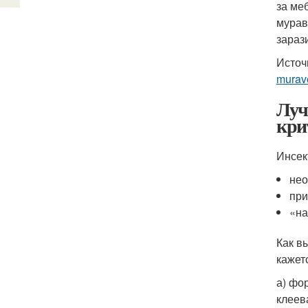
за ме
мурав
зараз
Источ
murav
Луч
кри
Инсек
нео
при
«на
Как в
кажет
а) фо
клеев