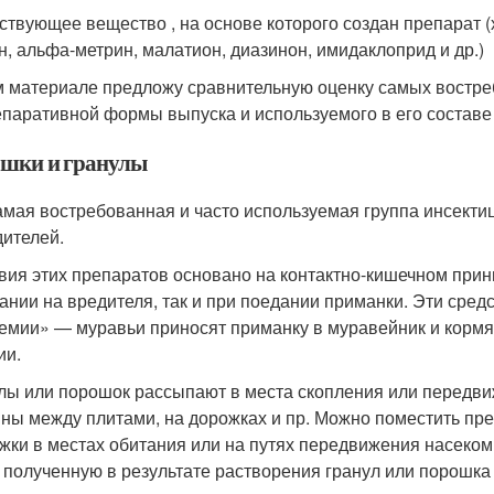
йствующее вещество , на основе которого создан препарат 
н, альфа-метрин, малатион, диазинон, имидаклоприд и др.)
м материале предложу сравнительную оценку самых востре
епаративной формы выпуска и используемого в его состав
шки и гранулы
амая востребованная и часто используемая группа инсекти
дителей.
вия этих препаратов основано на контактно-кишечном прин
ании на вредителя, так и при поедании приманки. Эти сред
емии» — муравьи приносят приманку в муравейник и кормят
ии.
лы или порошок рассыпают в места скопления или передви
ны между плитами, на дорожках и пр. Можно поместить пре
жки в местах обитания или на путях передвижения насеком
, полученную в результате растворения гранул или порошка