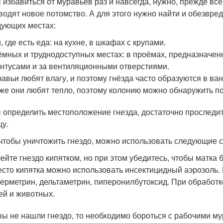
 избавиться от муравьёв раз и навсегда, нужно, прежде все
водят новое потомство. А для этого нужно найти и обезвре
дующих местах:
, где есть еда: на кухне, в шкафах с крупами.
ёмных и труднодоступных местах: в проёмах, предназначен
нтусами и за вентиляционными отверстиями.
авьи любят влагу, и поэтому гнёзда часто образуются в ван
же они любят тепло, поэтому колонию можно обнаружить по
 определить местоположение гнезда, достаточно проследит
у.
 чтобы уничтожить гнездо, можно использовать следующие 
ейте гнездо кипятком, но при этом убедитесь, чтобы матка
сто кипятка можно использовать инсектицидный аэрозоль. 
ерметрин, дельтаметрин, пиперонилбутоксид. При обработк
ей и животных.
вы не нашли гнездо, то необходимо бороться с рабочими м