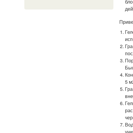
бло
дей
Приве
Гел
исп
Гра
пос
Пор
Быс
Кон
5 м
Гра
вне
Гел
рас
чер
Вод
уни