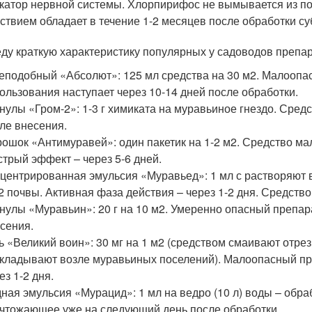
катор нервной системы. Хлорпирифос не вымывается из по
ствием обладает в течение 1-2 месяцев после обработки су
ду краткую характеристику популярных у садоводов препар
еподобный «Абсолют»: 125 мл средства на 30 м2. Малоопа
ользования наступает через 10-14 дней после обработки.
нулы «Гром-2»: 1-3 г химиката на муравьиное гнездо. Средс
ле внесения.
ошок «Антимуравей»: один пакетик на 1-2 м2. Средство м
трый эффект – через 5-6 дней.
центрированная эмульсия «Муравьед»: 1 мл с растворяют 
2 почвы. Активная фаза действия – через 1-2 дня. Средств
нулы «Муравьин»: 20 г на 10 м2. Умеренно опасный препара
сения.
ь «Великий воин»: 30 мг на 1 м2 (средством смаивают отрез
кладывают возле муравьиных поселений). Малоопасный пр
ез 1-2 дня.
ная эмульсия «Мурацид»: 1 мл на ведро (10 л) воды – обра
чтожающее уже на следующий день после обработки.