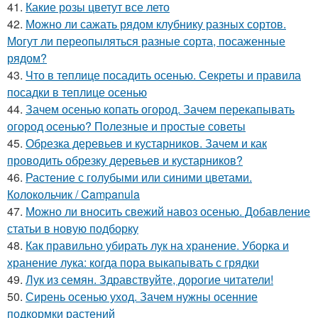
41.
Какие розы цветут все лето
42.
Можно ли сажать рядом клубнику разных сортов.
Могут ли переопыляться разные сорта, посаженные
рядом?
43.
Что в теплице посадить осенью. Секреты и правила
посадки в теплице осенью
44.
Зачем осенью копать огород. Зачем перекапывать
огород осенью? Полезные и простые советы
45.
Обрезка деревьев и кустарников. Зачем и как
проводить обрезку деревьев и кустарников?
46.
Растение с голубыми или синими цветами.
Колокольчик / Campanula
47.
Можно ли вносить свежий навоз осенью. Добавление
статьи в новую подборку
48.
Как правильно убирать лук на хранение. Уборка и
хранение лука: когда пора выкапывать с грядки
49.
Лук из семян. Здравствуйте, дорогие читатели!
50.
Сирень осенью уход. Зачем нужны осенние
подкормки растений