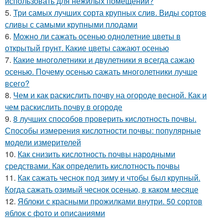
использовать для нежилых помещений?
5.
Три самых лучших сорта крупных слив. Виды сортов
сливы с самыми крупными плодами
6.
Можно ли сажать осенью однолетние цветы в
открытый грунт. Какие цветы сажают осенью
7.
Какие многолетники и двулетники я всегда сажаю
осенью. Почему осенью сажать многолетники лучше
всего?
8.
Чем и как раскислить почву на огороде весной. Как и
чем раскислить почву в огороде
9.
8 лучших способов проверить кислотность почвы.
Способы измерения кислотности почвы: популярные
модели измерителей
10.
Как снизить кислотность почвы народными
средствами. Как определить кислотность почвы
11.
Как сажать чеснок под зиму и чтобы был крупный.
Когда сажать озимый чеснок осенью, в каком месяце
12.
Яблоки с красными прожилками внутри. 50 сортов
яблок с фото и описаниями