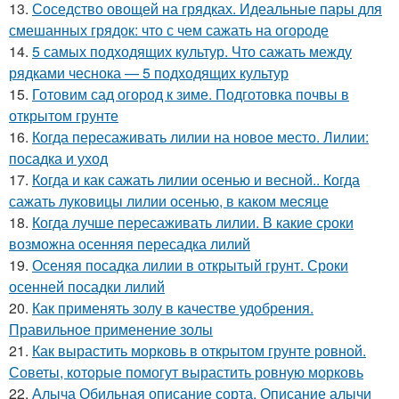
13.
Соседство овощей на грядках. Идеальные пары для
смешанных грядок: что с чем сажать на огороде
14.
5 самых подходящих культур. Что сажать между
рядками чеснока — 5 подходящих культур
15.
Готовим сад огород к зиме. Подготовка почвы в
открытом грунте
16.
Когда пересаживать лилии на новое место. Лилии:
посадка и уход
17.
Когда и как сажать лилии осенью и весной.. Когда
сажать луковицы лилии осенью, в каком месяце
18.
Когда лучше пересаживать лилии. В какие сроки
возможна осенняя пересадка лилий
19.
Осеняя посадка лилии в открытый грунт. Сроки
осенней посадки лилий
20.
Как применять золу в качестве удобрения.
Правильное применение золы
21.
Как вырастить морковь в открытом грунте ровной.
Советы, которые помогут вырастить ровную морковь
22.
Алыча Обильная описание сорта. Описание алычи