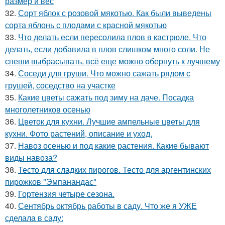
размер и вес
32.
Сорт яблок с розовой мякотью. Как были выведены
сорта яблонь с плодами с красной мякотью
33.
Что делать если пересолила плов в кастрюле. Что
делать, если добавила в плов слишком много соли. Не
спеши выбрасывать, всё еще можно обернуть к лучшему
34.
Соседи для груши. Что можно сажать рядом с
грушей, соседство на участке
35.
Какие цветы сажать под зиму на даче. Посадка
многолетников осенью
36.
Цветок для кухни. Лучшие ампельные цветы для
кухни. Фото растений, описание и уход.
37.
Навоз осенью и под какие растения. Какие бывают
виды навоза?
38.
Тесто для сладких пирогов. Тесто для аргентинских
пирожков "Эмпанандас"
39.
Гортензия четыре сезона.
40.
Сентябрь октябрь работы в саду. Что же я УЖЕ
сделала в саду: