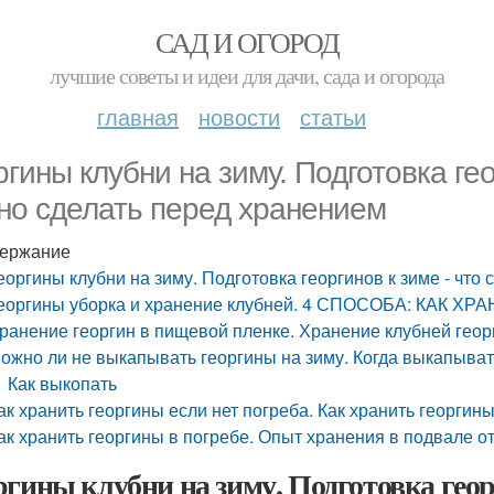
САД И ОГОРОД
лучшие советы и идеи для дачи, сада и огорода
главная
новости
статьи
ргины клубни на зиму. Подготовка гео
но сделать перед хранением
ержание
еоргины клубни на зиму. Подготовка георгинов к зиме - что
еоргины уборка и хранение клубней. 4 СПОСОБА: КАК 
ранение георгин в пищевой пленке. Хранение клубней геор
ожно ли не выкапывать георгины на зиму. Когда выкапыват
Как выкопать
ак хранить георгины если нет погреба. Как хранить георги
ак хранить георгины в погребе. Опыт хранения в подвале о
ргины клубни на зиму. Подготовка геор