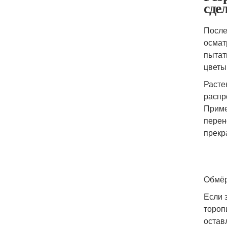
сде
После
осмат
пытат
цветы
Расте
распр
Приме
перен
прекр
Обмёр
Если 
тороп
остав