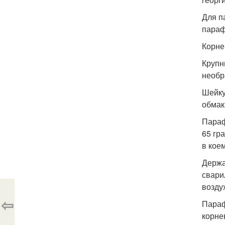
Для п
параф
Корне
Крупн
необр
Шейку
обмак
Параф
65 гр
в кое
Держа
свари
возду
⇦
Параф
корне