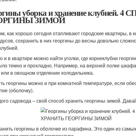
ргины уборка и хранение клубней. 
ОРГИНЫ ЗИМОЙ
ом, как хорошо сегодня отапливают городские квартиры, в 
адусов, сохранить в них георгины до весны довольно сложн
клубней.
о и в квартире можно найти уголки, где корнеклубни георги
ыло темно и прохладно. Например, на верхней полке шкафа 
 или в овощном отделении холодильника.
ть георгины можно и при комнатной температуре, если обес
тие (оболочку).
дого садовода – свой способ хранить георгины зимой. Дав
ранить георгины в оболочке из парафина. Это один из сам
инов при комнатной температуре.