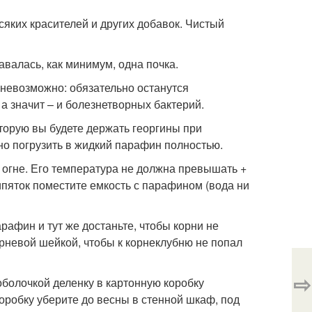
яких красителей и других добавок. Чистый
авалась, как минимум, одна почка.
невозможно: обязательно останутся
а значит – и болезнетворных бактерий.
торую вы будете держать георгины при
но погрузить в жидкий парафин полностью.
 огне. Его температура не должна превышать +
ипяток поместите емкость с парафином (вода ни
арафин и тут же достаньте, чтобы корни не
рневой шейкой, чтобы к корнеклубню не попал
⇨
болочкой деленку в картонную коробку
робку уберите до весны в стенной шкаф, под