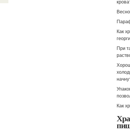
крова
Весно
Параф
Как х
георг
При т
раств
Хорош
холод
начнут
Упако
позво
Как х
Хра
пищ