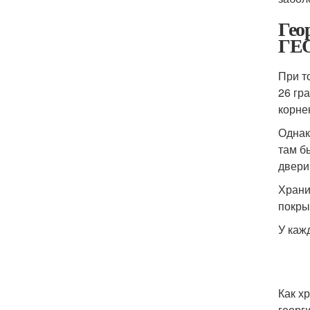
Гео
ГЕ
При т
26 гр
корне
Однак
там б
двери
Храни
покры
У каж
Как х
георг