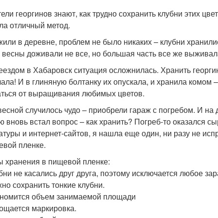
ели георгинов знают, как трудно сохранить клубни этих цвет
ла отличный метод.
жили в деревне, проблем не было никаких – клубни хранил
о весны доживали не все, но большая часть все же выживал
еездом в Хабаровск ситуация осложнилась. Хранить георгин
лала! И в глиняную болтанку их опускала, и хранила комом –
аться от выращивания любимых цветов.
весной случилось чудо – приобрели гараж с погребом. И на 
ю вновь встал вопрос – как хранить? Погреб-то оказался с
атуры и интернет-сайтов, я нашла еще один, ни разу не ис
евой пленке.
 хранения в пищевой пленке:
убни не касались друг друга, поэтому исключается любое за
жно сохранить тонкие клубни.
ономится объем занимаемой площади
рощается маркировка.