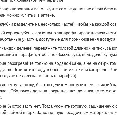
арафинирования используйте самые дешевые свечи безо вс
ин можно купить и в аптеке.
клубни разделите на несколько частей, чтобы на каждой ост
ый корнеклубень герметично запарафинировать физически 
аботанные участки, доступные для проникновения воздуха, 
 каждой деленки перевяжите толстой длинной ниткой, за ко
ивании в парафин, чтобы не обжечь руки, ведь деленку нуж
ин разогревайте только на водяной бане, а не на открытом
адусов. Вскипятите воду в большой миске или кастрюле. В к
м случае не должна попасть в парафин).
 деленку за нитку, быстро целиком погрузите ее в жидкий п
лись. Оболочкой должна покрыться вся деленка вместе с ко
х.
ин быстро застынет. Тогда уложите готовую, защищенную о
вой шейкой вверх. Заполненную посадочным материалом ко