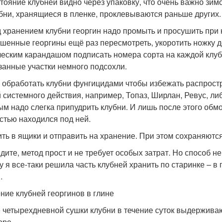
стояние клубней видно через упаковку, что очень важно зим
убни, хранящиеся в пленке, проклевываются раньше других.
 хранением клубни георгин надо промыть и просушить при к
шенные георгины ещё раз пересмотреть, укоротить ножку до 
еским карандашом подписать номера сорта на каждой клубе
занные участки немного подсохли.
 обработать клубни фунгицидами чтобы избежать распрост
 системного действия, например, Топаз, Ширлан, Ревус, ли
ым надо слегка припудрить клубни. И лишь после этого обмо
стью находился под ней.
ть в ящики и отправить на хранение. При этом сохраняются
идите, метод прост и не требует особых затрат. Но способ
у я все-таки решила часть клубней хранить по старинке – в 
…
ние клубней георгинов в глине
 четырехдневной сушки клубни в течение суток выдержива
оре.