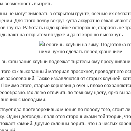
им возможность вызреть.
ины не могут зимовать в открытом грунте, осенью их обязат
ении. Для этого почву вокруг куста аккуратно обкапывают 
ков грунта. Работать надо крайне осторожно, стараясь не т
адывают на открытом воздухе и дают хорошо высохнуть.
 выкапывания клубни подлежат тщательному просушиван
 того как выкопанный материал просохнет, проводят его о
ия заболеваний. Также избавляются от старых клубней, кот
. Помимо этого, старые корневища очень плохо сохраняются
есообразно. Их легко отличить по тёмному цвету, ярко выр
авнению с молодыми.
твует два противоречивых мнения по поводу того, стоит ли 
ку. Одни цветоводы являются сторонниками той теории, чт
чтожает камбий. Другие склонны верить, что на чистых ко
еваний.