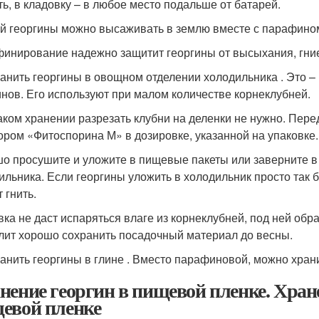
ть, в кладовку – в любое место подальше от батарей.
й георгины можно высаживать в землю вместе с парафином, 
инирование надежно защитит георгины от высыхания, гни
ранить георгины в овощном отделении холодильника . Это –
инов. Его используют при малом количестве корнеклубней.
аком хранении разрезать клубни на деленки не нужно. Пере
ором «Фитоспорина М» в дозировке, указанной на упаковке.
о просушите и уложите в пищевые пакеты или заверните в
ильника. Если георгины уложить в холодильник просто так бе
 гнить.
вка не даст испаряться влаге из корнеклубней, под ней об
лит хорошо сохранить посадочный материал до весны.
ранить георгины в глине . Вместо парафиновой, можно храни
нение георгин в пищевой пленке. Хран
евой пленке