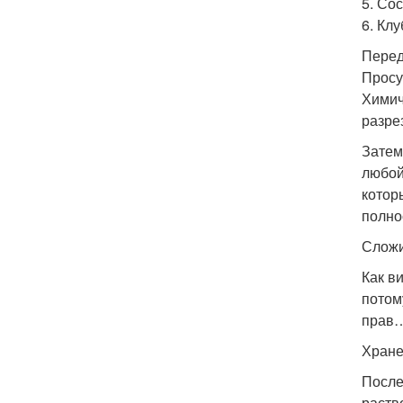
5. Со
6. Кл
Перед
Просу
Химич
разре
Затем
любой
котор
полно
Сложи
Как в
потом
прав
Хране
После
раств