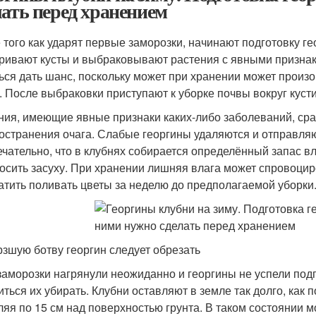
лать перед хранением
 того как ударят первые заморозки, начинают подготовку ге
ривают кусты и выбраковывают растения с явными признака
ься дать шанс, поскольку может при хранении может произо
. После выбраковки приступают к уборке почвы вокруг кусти
ния, имеющие явные признаки каких-либо заболеваний, сраз
остранения очага. Слабые георгины удаляются и отправляю
чательно, что в клубнях собирается определённый запас вл
осить засуху. При хранении лишняя влага может спровоцир
атить поливать цветы за неделю до предполагаемой уборки
зшую ботву георгин следует обрезать
заморозки нагрянули неожиданно и георгины не успели подг
иться их убирать. Клубни оставляют в земле так долго, как
ляя по 15 см над поверхностью грунта. В таком состоянии мо