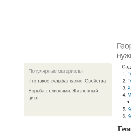
Гео
нуж
Сод
Популярные материалы
Г
Г
Что такое сульфат калия. Свойства
Х
Борьба с слизнями. Жизненный
М
цикл
К
К
Гео