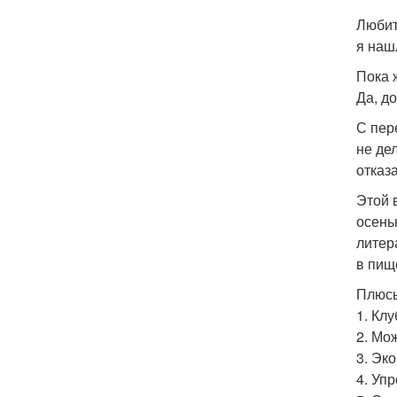
Любит
я наш
Пока 
Да, д
С пер
не де
отказ
Этой 
осень
литер
в пищ
Плюсы
1. Кл
2. Мо
3. Эк
4. Уп