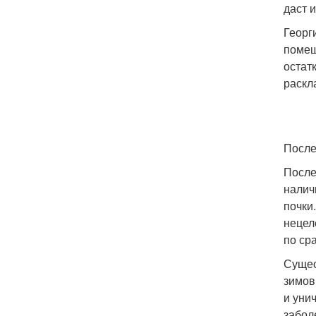
даст 
Георг
помещ
остат
раскл
После
После
налич
почки
нецел
по ср
Сущес
зимов
и уни
забол