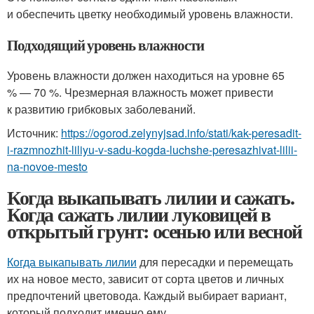
и обеспечить цветку необходимый уровень влажности.
Подходящий уровень влажности
Уровень влажности должен находиться на уровне 65
% — 70 %. Чрезмерная влажность может привести
к развитию грибковых заболеваний.
Источник:
https://ogorod.zelynyjsad.info/stati/kak-peresadit-
i-razmnozhit-liliyu-v-sadu-kogda-luchshe-peresazhivat-lilii-
na-novoe-mesto
Когда выкапывать лилии и сажать.
Когда сажать лилии луковицей в
открытый грунт: осенью или весной
Когда выкапывать лилии
для пересадки и перемещать
их на новое место, зависит от сорта цветов и личных
предпочтений цветовода. Каждый выбирает вариант,
который подходит именно ему.