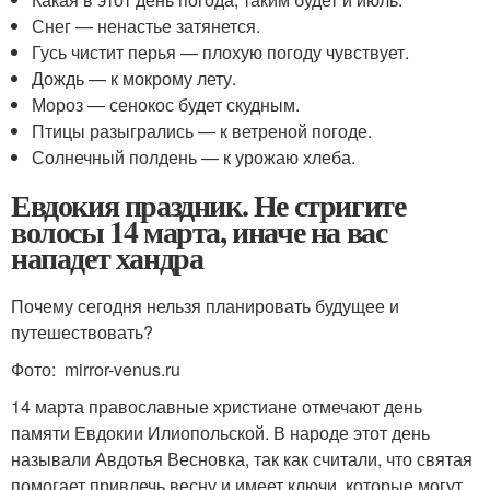
Снег — ненастье затянется.
Гусь чистит перья — плохую погоду чувствует.
Дождь — к мокрому лету.
Мороз — сенокос будет скудным.
Птицы разыгрались — к ветреной погоде.
Солнечный полдень — к урожаю хлеба.
Евдокия праздник. Не стригите
волосы 14 марта, иначе на вас
нападет хандра
Почему сегодня нельзя планировать будущее и
путешествовать?
Фото: mirror-venus.ru
14 марта православные христиане отмечают день
памяти Евдокии Илиопольской. В народе этот день
называли Авдотья Весновка, так как считали, что святая
помогает привлечь весну и имеет ключи, которые могут