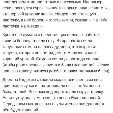
поведением птиц, животных и насекомых. Например,
если проснулся сурок, вышел из норы и начал свистеть –
это первый признак весны. Увидев пролетающую
ласточку, в неё бросали горсть земли, сказав: « На тебе,
ласточка, на гнездо ».
Крестьяне думали о предстоящих полевых работах:
чинили борону, точили соху. В горшочках сеяли
капустные семена на рассаду, веря, что вырастит
капуста, которая не пострадает от морозов и даст
хороший урожай. Семена сеяли до восхода солнца
(чтобы рано поспела капуста и была головастая), крепко
повязав голову платком (чтобы головки твердыми были).
Днем на Евдокию с кровли скидывали снег, а из леса
приносили сучья и протапливали печь, чтобы весна
была теплой. Вечером под порог клали сырую тряпку.
Если к утру она замерзнет, то весна будет холодной.
Перед сном смотрели на сосульки: если они долгие, то
лён будет хороший.