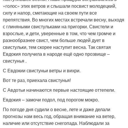
«голос» этих ветров и слышали посвист молодецкий,
силу и напор, сметающие на своем пути все
препятствия. Во многих местах встречали весну, выходя
с глиняными свистульками на пригорки. Свистели и
взрослые, и дети, уверенные в том, что чем громче и
разнообразнее свист, чем больше людей дует в
свистульки, тем скорее наступит весна. Так святая
Евдокия получила в народе ещё одно прозвище –
свистунья .
С Евдокии свистуньи ветры и вихри.
Вот те раз, приехала свистунья!
С Авдотьи начинаются первые настоящие оттепели.
Евдокия – замочи подол, под порогом мокро.
По погоде дня судили о весне, лете и даже делали
прогнозы нам весь год, обращая внимание на ветер,
наличие или отсутствие снегопада. Наблюдали за