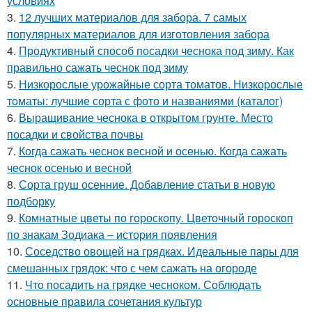
условиях
3.
12 лучших материалов для забора. 7 самых
популярных материалов для изготовления забора
4.
Продуктивный способ посадки чеснока под зиму. Как
правильно сажать чеснок под зиму
5.
Низкорослые урожайные сорта томатов. Низкорослые
томаты: лучшие сорта с фото и названиями (каталог)
6.
Выращивание чеснока в открытом грунте. Место
посадки и свойства почвы
7.
Когда сажать чеснок весной и осенью. Когда сажать
чеснок осенью и весной
8.
Сорта груш осенние. Добавление статьи в новую
подборку
9.
Комнатные цветы по гороскопу. Цветочный гороскоп
по знакам Зодиака – история появления
10.
Соседство овощей на грядках. Идеальные пары для
смешанных грядок: что с чем сажать на огороде
11.
Что посадить на грядке чесноком. Соблюдать
основные правила сочетания культур