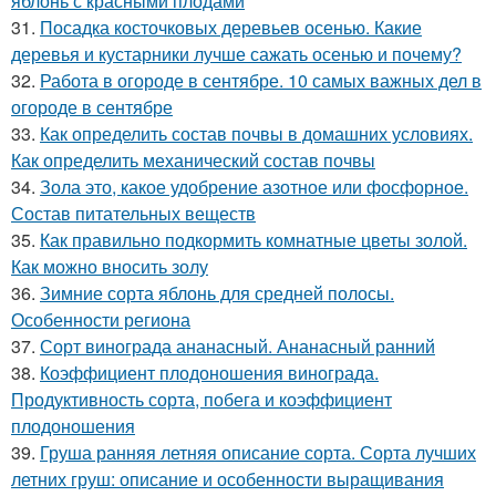
яблонь с красными плодами
31.
Посадка косточковых деревьев осенью. Какие
деревья и кустарники лучше сажать осенью и почему?
32.
Работа в огороде в сентябре. 10 самых важных дел в
огороде в сентябре
33.
Как определить состав почвы в домашних условиях.
Как определить механический состав почвы
34.
Зола это, какое удобрение азотное или фосфорное.
Состав питательных веществ
35.
Как правильно подкормить комнатные цветы золой.
Как можно вносить золу
36.
Зимние сорта яблонь для средней полосы.
Особенности региона
37.
Сорт винограда ананасный. Ананасный ранний
38.
Коэффициент плодоношения винограда.
Продуктивность сорта, побега и коэффициент
плодоношения
39.
Груша ранняя летняя описание сорта. Сорта лучших
летних груш: описание и особенности выращивания