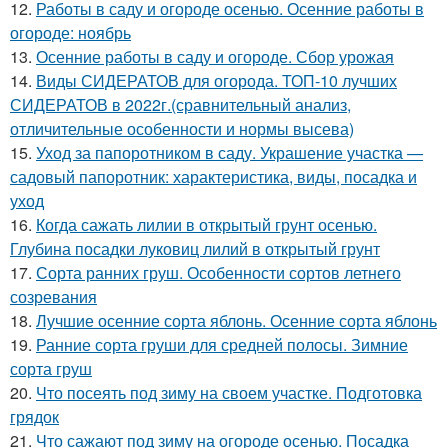
12.
Работы в саду и огороде осенью. Осенние работы в
огороде: ноябрь
13.
Осенние работы в саду и огороде. Сбор урожая
14.
Виды СИДЕРАТОВ для огорода. ТОП-10 лучших
СИДЕРАТОВ в 2022г.(сравнительный анализ,
отличительные особенности и нормы высева)
15.
Уход за папоротником в саду. Украшение участка —
садовый папоротник: характеристика, виды, посадка и
уход
16.
Когда сажать лилии в открытый грунт осенью.
Глубина посадки луковиц лилий в открытый грунт
17.
Сорта ранних груш. Особенности сортов летнего
созревания
18.
Лучшие осенние сорта яблонь. Осенние сорта яблонь
19.
Ранние сорта груши для средней полосы. Зимние
сорта груш
20.
Что посеять под зиму на своем участке. Подготовка
грядок
21.
Что сажают под зиму на огороде осенью. Посадка