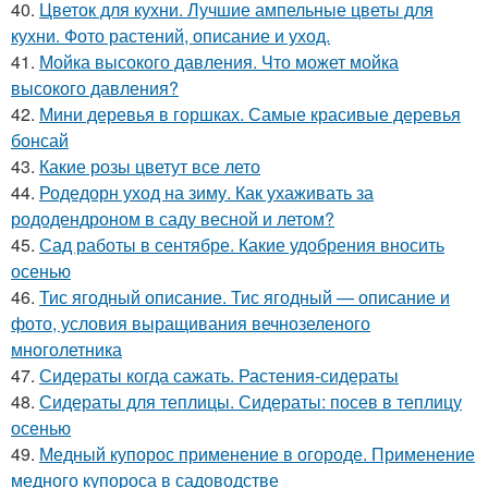
40.
Цветок для кухни. Лучшие ампельные цветы для
кухни. Фото растений, описание и уход.
41.
Мойка высокого давления. Что может мойка
высокого давления?
42.
Мини деревья в горшках. Самые красивые деревья
бонсай
43.
Какие розы цветут все лето
44.
Родедорн уход на зиму. Как ухаживать за
рододендроном в саду весной и летом?
45.
Сад работы в сентябре. Какие удобрения вносить
осенью
46.
Тис ягодный описание. Тис ягодный — описание и
фото, условия выращивания вечнозеленого
многолетника
47.
Сидераты когда сажать. Растения-сидераты
48.
Сидераты для теплицы. Сидераты: посев в теплицу
осенью
49.
Медный купорос применение в огороде. Применение
медного купороса в садоводстве