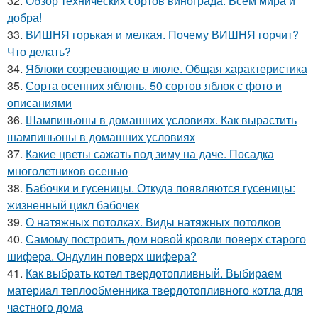
32.
Обзор технических сортов винограда. Всем мира и
добра!
33.
ВИШНЯ горькая и мелкая. Почему ВИШНЯ горчит?
Что делать?
34.
Яблоки созревающие в июле. Общая характеристика
35.
Сорта осенних яблонь. 50 сортов яблок с фото и
описаниями
36.
Шампиньоны в домашних условиях. Как вырастить
шампиньоны в домашних условиях
37.
Какие цветы сажать под зиму на даче. Посадка
многолетников осенью
38.
Бабочки и гусеницы. Откуда появляются гусеницы:
жизненный цикл бабочек
39.
О натяжных потолках. Виды натяжных потолков
40.
Самому построить дом новой кровли поверх старого
шифера. Ондулин поверх шифера?
41.
Как выбрать котел твердотопливный. Выбираем
материал теплообменника твердотопливного котла для
частного дома