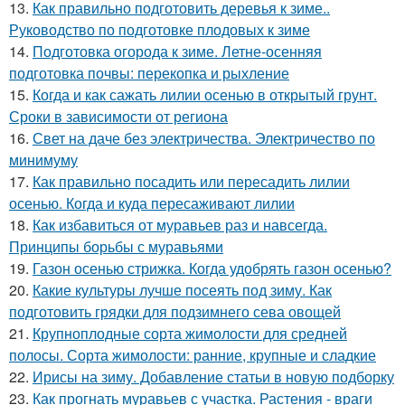
13.
Как правильно подготовить деревья к зиме..
Руководство по подготовке плодовых к зиме
14.
Подготовка огорода к зиме. Летне-осенняя
подготовка почвы: перекопка и рыхление
15.
Когда и как сажать лилии осенью в открытый грунт.
Сроки в зависимости от региона
16.
Свет на даче без электричества. Электричество по
минимуму
17.
Как правильно посадить или пересадить лилии
осенью. Когда и куда пересаживают лилии
18.
Как избавиться от муравьев раз и навсегда.
Принципы борьбы с муравьями
19.
Газон осенью стрижка. Когда удобрять газон осенью?
20.
Какие культуры лучше посеять под зиму. Как
подготовить грядки для подзимнего сева овощей
21.
Крупноплодные сорта жимолости для средней
полосы. Сорта жимолости: ранние, крупные и сладкие
22.
Ирисы на зиму. Добавление статьи в новую подборку
23.
Как прогнать муравьев с участка. Растения - враги