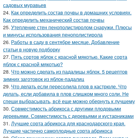
садовых муравьев
24.
Как определить состав почвы в домашних условиях.
Как определить механический состав почвы
25.
Утепление стен пенополистиролом снаружи. Плюсы
и минусы использования пенополистирола
26.
Работы в саду в сентябре месяце. Добавление
статьи в новую подборку
27.
Пять сортов яблок с красной мякотью. Какие сорта
яблок с красной мякотью?
28.
Что можно сделать из падалицы яблок. 5 рецептов
зимних заготовок из яблок-падалиц
29.
Что делать если пересолила плов в кастрюле. Что
делать, если добавила в плов слишком много соли. Не
спеши выбрасывать, всё еще можно обернуть к лучшему
30.
Совместимость абрикоса с другими плодовыми
деревьями. Совместимость с деревьями и кустарниками
31.
Лучшие сорта абрикоса для краснодарского края.
Лучшие частично самоплодные сорта абрикоса