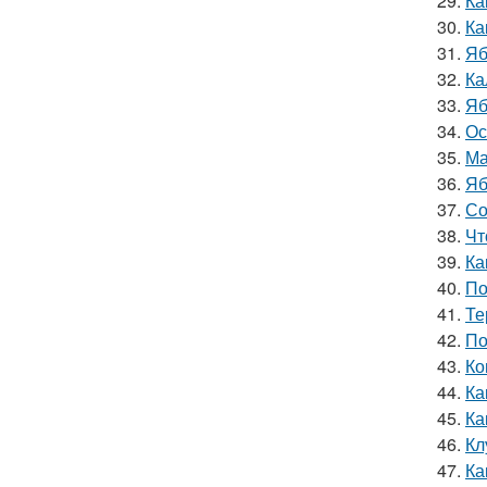
29.
Ка
30.
Ка
31.
Яб
32.
Ка
33.
Яб
34.
Ос
35.
Ма
36.
Яб
37.
Со
38.
Чт
39.
Ка
40.
По
41.
Те
42.
По
43.
Ко
44.
Ка
45.
Ка
46.
Кл
47.
Ка