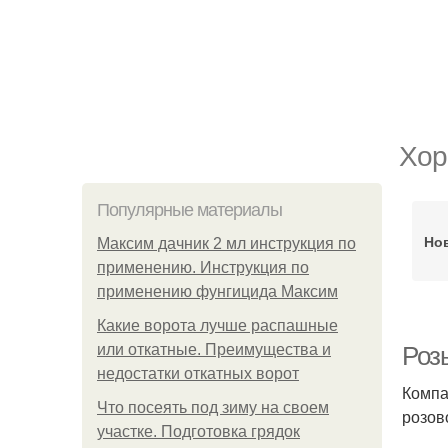
Хор
Популярные материалы
Но
Максим дачник 2 мл инструкция по
применению. Инструкция по
применению фунгицида Максим
Какие ворота лучше распашные
или откатные. Преимущества и
Роз
недостатки откатных ворот
Компа
Что посеять под зиму на своем
розов
участке. Подготовка грядок