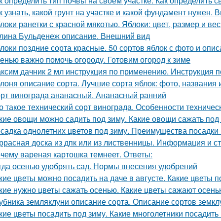
к определить тип почвы на своем участке. Как определить с
к узнать, какой грунт на участке и какой фундамент нужен.
локи ранетки с красной мякотью. Яблоки: цвет, размер и вес
лина Бульденеж описание. Внешний вид
локи поздние сорта красные. 50 сортов яблок с фото и опи
енью важно помочь огороду. Готовим огород к зиме
ксим дачник 2 мл инструкция по применению. Инструкция
лоня описание сорта. Лучшие сорта яблок: фото, названия и
рт винограда ананасный. Ананасный ранний
о такое технический сорт винограда. Особенности техничес
кие овощи можно садить под зиму. Какие овощи сажать под
садка однолетних цветов под зиму. Преимущества посадки 
ррасная доска из дпк или из лиственницы. Информация и с
чему вареная картошка темнеет. Ответы:
гда осенью удобрять сад. Нормы внесения удобрений
кие цветы можно посадить на даче в августе. Какие цветы п
кие нужно цветы сажать осенью. Какие цветы сажают осень
убника земляклуни описание сорта. Описание сортов земкл
кие цветы посадить под зиму. Какие многолетники посадить