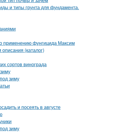
вой тип почвы и зачем
 Виды и типы грунта для фундамента.
саниями
 по применению фунгицида Максим
 описания (каталог)
ких сортов винограда
 зиму
под зиму
татьи
осадить и посеять в августе
ю
уники
 под зиму