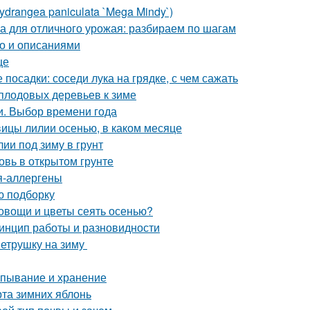
drangea paniculata `Mega Mindy`)
ка для отличного урожая: разбираем по шагам
то и описаниями
це
 посадки: соседи лука на грядке, с чем сажать
 плодовых деревьев к зиме
и. Выбор времени года
овицы лилии осенью, в каком месяце
лии под зиму в грунт
овь в открытом грунте
ия-аллергены
ю подборку
 овощи и цветы сеять осенью?
ринцип работы и разновидности
петрушку на зиму
апывание и хранение
рта зимних яблонь