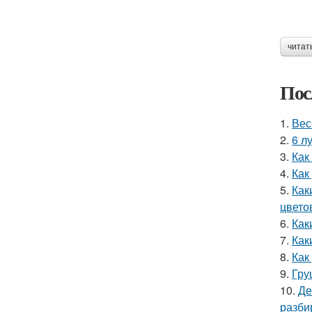
читат
Пос
1.
Вес
2.
6 л
3.
Как
4.
Как
5.
Как
цвето
6.
Как
7.
Как
8.
Как
9.
Гру
10.
Де
разби