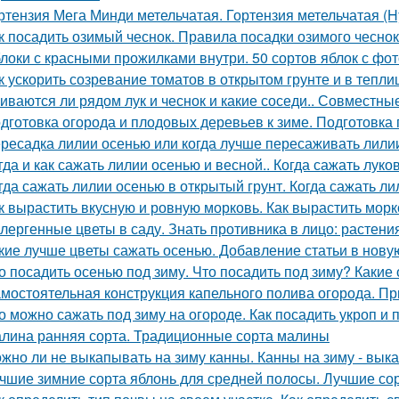
ртензия Мега Минди метельчатая. Гортензия метельчатая (Hy
к посадить озимый чеснок. Правила посадки озимого чесно
локи с красными прожилками внутри. 50 сортов яблок с фо
к ускорить созревание томатов в открытом грунте и в тепли
иваются ли рядом лук и чеснок и какие соседи.. Совместные
дготовка огорода и плодовых деревьев к зиме. Подготовка
ресадка лилии осенью или когда лучше пересаживать лили
гда и как сажать лилии осенью и весной.. Когда сажать лук
гда сажать лилии осенью в открытый грунт. Когда сажать ли
к вырастить вкусную и ровную морковь. Как вырастить морк
лергенные цветы в саду. Знать противника в лицо: растен
кие лучше цветы сажать осенью. Добавление статьи в нову
о посадить осенью под зиму. Что посадить под зиму? Какие
мостоятельная конструкция капельного полива огорода. П
о можно сажать под зиму на огороде. Как посадить укроп и 
лина ранняя сорта. Традиционные сорта малины
жно ли не выкапывать на зиму канны. Канны на зиму - вык
чшие зимние сорта яблонь для средней полосы. Лучшие со