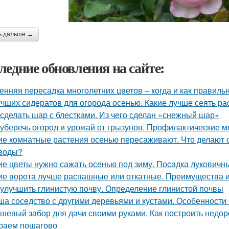
ь дальше →
ледние обновления на сайте:
енняя пересадка многолетних цветов – когда и как правиль
учших сидератов для огорода осенью. Какие лучше сеять ра
 сделать шар с блестками. Из чего сделан «снежный шар»
 уберечь огород и урожай от грызунов. Профилактические м
ие комнатные растения осенью пересаживают. Что делают
воды?
ие цветы нужно сажать осенью под зиму. Посадка луковичн
ие ворота лучше распашные или откатные. Преимущества и
 улучшить глинистую почву. Определение глинистой почвы
ша соседство с другими деревьями и кустами. Особенности
шевый забор для дачи своими руками. Как построить недор
раем пошагово