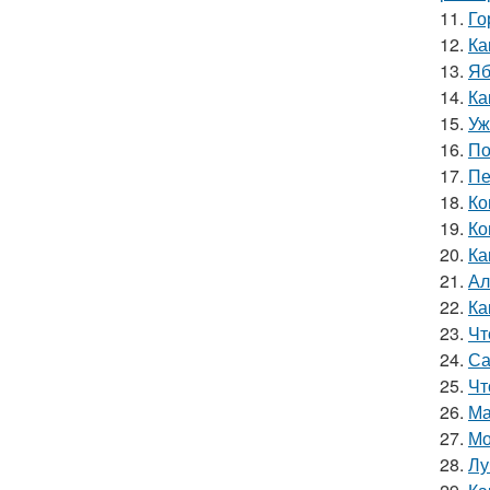
11.
Го
12.
Ка
13.
Яб
14.
Ка
15.
Уж
16.
По
17.
Пе
18.
Ко
19.
Ко
20.
Ка
21.
Ал
22.
Ка
23.
Чт
24.
Са
25.
Чт
26.
Ма
27.
Мо
28.
Лу