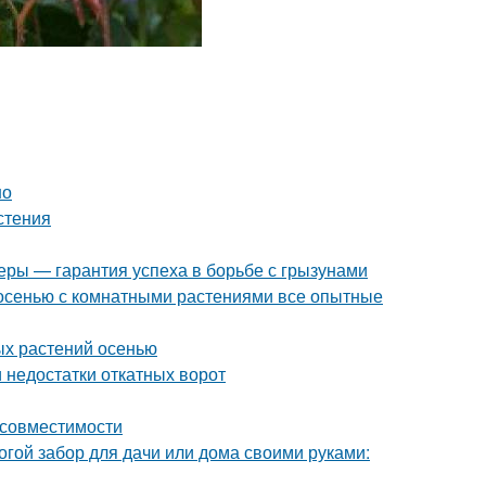
но
стения
еры — гарантия успеха в борьбе с грызунами
 осенью с комнатными растениями все опытные
ых растений осенью
 недостатки откатных ворот
 совместимости
огой забор для дачи или дома своими руками: