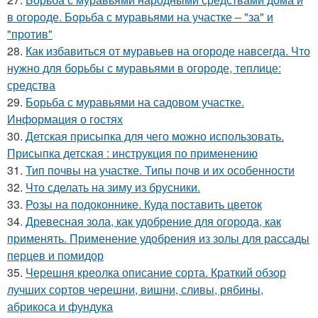
в огороде. Борьба с муравьями на участке – "за" и
"против"
28.
Как избавиться от муравьев на огороде навсегда. Что
нужно для борьбы с муравьями в огороде, теплице:
средства
29.
Борьба с муравьями на садовом участке.
Информация о гостях
30.
Детская присыпка для чего можно использовать.
Присыпка детская : инструкция по применению
31.
Тип почвы на участке. Типы почв и их особенности
32.
Что сделать на зиму из брусники.
33.
Розы на подоконнике. Куда поставить цветок
34.
Древесная зола, как удобрение для огорода, как
применять. Применение удобрения из золы для рассады
перцев и помидор
35.
Черешня креолка описание сорта. Краткий обзор
лучших сортов черешни, вишни, сливы, рябины,
абрикоса и фундука