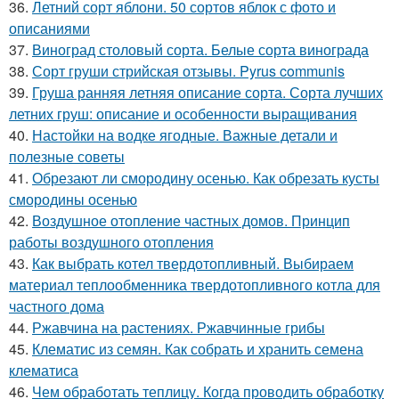
36.
Летний сорт яблони. 50 сортов яблок с фото и
описаниями
37.
Виноград столовый сорта. Белые сорта винограда
38.
Сорт груши стрийская отзывы. Pyrus communis
39.
Груша ранняя летняя описание сорта. Сорта лучших
летних груш: описание и особенности выращивания
40.
Настойки на водке ягодные. Важные детали и
полезные советы
41.
Обрезают ли смородину осенью. Как обрезать кусты
смородины осенью
42.
Воздушное отопление частных домов. Принцип
работы воздушного отопления
43.
Как выбрать котел твердотопливный. Выбираем
материал теплообменника твердотопливного котла для
частного дома
44.
Ржавчина на растениях. Ржавчинные грибы
45.
Клематис из семян. Как собрать и хранить семена
клематиса
46.
Чем обработать теплицу. Когда проводить обработку