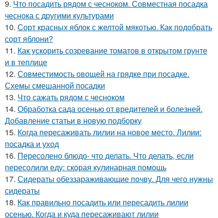
9.
Что посадить рядом с чесноком. Совместная посадка
чеснока с другими культурами
10.
Сорт красных яблок с желтой мякотью. Как подобрать
сорт яблони?
11.
Как ускорить созревание томатов в открытом грунте
и в теплице
12.
Совместимость овощей на грядке при посадке.
Схемы смешанной посадки
13.
Что сажать рядом с чесноком
14.
Обработка сада осенью от вредителей и болезней.
Добавление статьи в новую подборку
15.
Когда пересаживать лилии на новое место. Лилии:
посадка и уход
16.
Пересолено блюдо- что делать. Что делать, если
пересолили еду: скорая кулинарная помощь
17.
Сидераты обеззараживающие почву. Для чего нужны
сидераты
18.
Как правильно посадить или пересадить лилии
осенью. Когда и куда пересаживают лилии