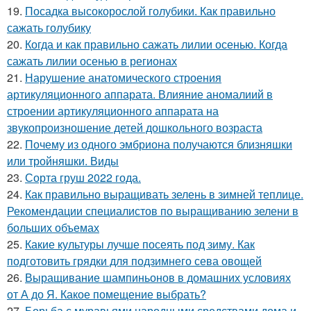
19.
Посадка высокорослой голубики. Как правильно
сажать голубику
20.
Когда и как правильно сажать лилии осенью. Когда
сажать лилии осенью в регионах
21.
Нарушение анатомического строения
артикуляционного аппарата. Влияние аномалиий в
строении артикуляционного аппарата на
звукопроизношение детей дошкольного возраста
22.
Почему из одного эмбриона получаются близняшки
или тройняшки. Виды
23.
Сорта груш 2022 года.
24.
Как правильно выращивать зелень в зимней теплице.
Рекомендации специалистов по выращиванию зелени в
больших объемах
25.
Какие культуры лучше посеять под зиму. Как
подготовить грядки для подзимнего сева овощей
26.
Выращивание шампиньонов в домашних условиях
от А до Я. Какое помещение выбрать?
27.
Борьба с муравьями народными средствами дома и