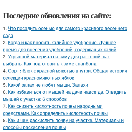
Последние обновления на сайте:
1.
Что посадить осенью для самого красивого весеннего
сада
2.
Когда и как вносить калийное удобрение. Лучшее
время для внесения удобрений, содержащих калий
3.
Укрывной материал на зиму для растений, как
выбрать. Как подготовить к зиме спанбонд
4.
Сорт яблок с красной мякотью внутри. Общая история
селекции красномякотных яблок
5.
Какой запах не любят мыши. Запахи
6.
Как избавиться от мышей на даче навсегда. Отвадить
мышей с участка: 6 способов
7.
Как снизить кислотность почвы народными
средствами. Как определить кислотность почвы
8.
Как и чем раскислить почву на участке. Материалы и
способы раскисления почвы