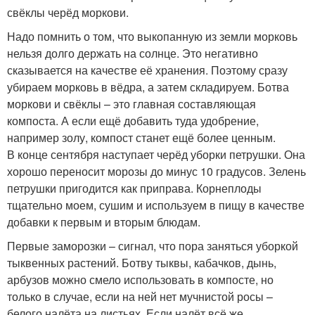
свёклы черёд моркови.
Надо помнить о том, что выкопанную из земли морковь
нельзя долго держать на солнце. Это негативно
сказывается на качестве её хранения. Поэтому сразу
убираем морковь в вёдра, а затем складируем. Ботва
моркови и свёклы – это главная составляющая
компоста. А если ещё добавить туда удобрение,
например золу, компост станет ещё более ценным.
В конце сентября наступает черёд уборки петрушки. Она
хорошо переносит морозы до минус 10 градусов. Зелень
петрушки пригодится как приправа. Корнеплоды
тщательно моем, сушим и используем в пищу в качестве
добавки к первым и вторым блюдам.
Первые заморозки – сигнал, что пора заняться уборкой
тыквенных растений. Ботву тыквы, кабачков, дынь,
арбузов можно смело использовать в компосте, но
только в случае, если на ней нет мучнистой росы –
белого налёта на листьях. Если налёт всё же