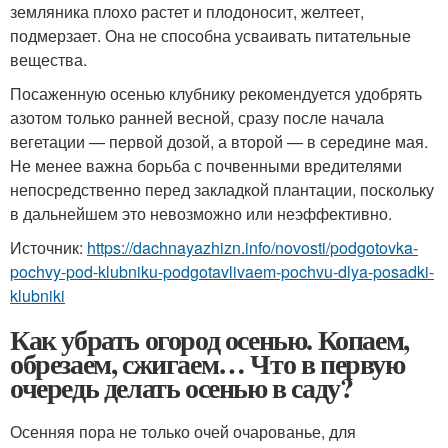
земляника плохо растет и плодоносит, желтеет,
подмерзает. Она не способна усваивать питательные
вещества.
Посаженную осенью клубнику рекомендуется удобрять
азотом только ранней весной, сразу после начала
вегетации — первой дозой, а второй — в середине мая.
Не менее важна борьба с почвенными вредителями
непосредственно перед закладкой плантации, поскольку
в дальнейшем это невозможно или неэффективно.
Источник:
https://dachnayazhizn.info/novosti/podgotovka-
pochvy-pod-klubniku-podgotavlivaem-pochvu-dlya-posadki-
klubniki
Как убрать огород осенью. Копаем,
обрезаем, сжигаем… Что в первую
очередь делать осенью в саду?
Осенняя пора не только очей очарованье, для