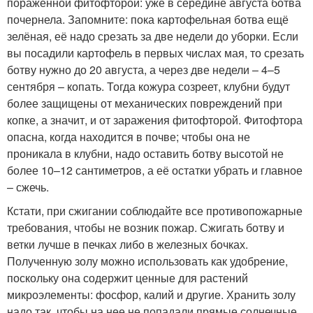
поражённой фитофторой: уже в середине августа ботва
почернела. Запомните: пока картофельная ботва ещё
зелёная, её надо срезать за две недели до уборки. Если
вы посадили картофель в первых числах мая, то срезать
ботву нужно до 20 августа, а через две недели – 4–5
сентября – копать. Тогда кожура созреет, клубни будут
более защищены от механических повреждений при
копке, а значит, и от заражения фитофторой. Фитофтора
опасна, когда находится в почве; чтобы она не
проникала в клубни, надо оставить ботву высотой не
более 10–12 сантиметров, а её остатки убрать и главное
– сжечь.
Кстати, при сжигании соблюдайте все противопожарные
требования, чтобы не возник пожар. Сжигать ботву и
ветки лучше в печках либо в железных бочках.
Полученную золу можно использовать как удобрение,
поскольку она содержит ценные для растений
микроэлементы: фосфор, калий и другие. Хранить золу
надо так, чтобы на нее не попадали прямые солнечные