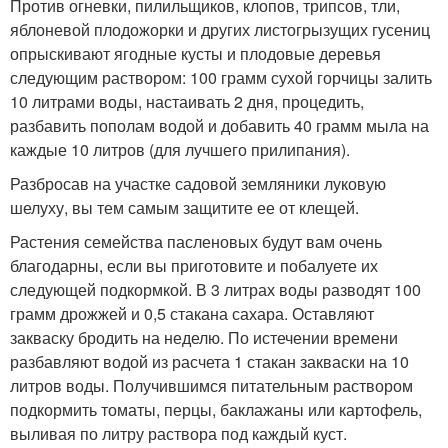
Против огневки, пилильщиков, клопов, трипсов, тли,
яблоневой плодожорки и других листогрызущих гусениц
опрыскивают ягодные кусты и плодовые деревья
следующим раствором: 100 грамм сухой горчицы залить
10 литрами воды, настаивать 2 дня, процедить,
разбавить пополам водой и добавить 40 грамм мыла на
каждые 10 литров (для лучшего прилипания).
Разбросав на участке садовой земляники луковую
шелуху, вы тем самым защитите ее от клещей.
Растения семейства пасленовых будут вам очень
благодарны, если вы приготовите и побалуете их
следующей подкормкой. В 3 литрах воды разводят 100
грамм дрожжей и 0,5 стакана сахара. Оставляют
закваску бродить на неделю. По истечении времени
разбавляют водой из расчета 1 стакан закваски на 10
литров воды. Получившимся питательным раствором
подкормить томаты, перцы, баклажаны или картофель,
выливая по литру раствора под каждый куст.