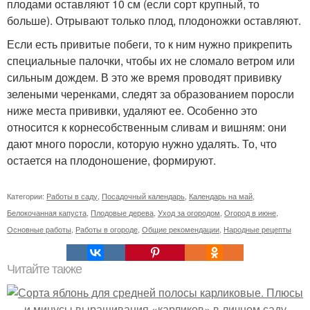
плодами оставляют 10 см (если сорт крупный, то
больше). Отрывают только плод, плодоножки оставляют.
Если есть привитые побеги, то к ним нужно прикрепить
специальные палочки, чтобы их не сломало ветром или
сильным дождем. В это же время проводят прививку
зелеными черенками, следят за образованием поросли
ниже места прививки, удаляют ее. Особенно это
относится к корнесобственным сливам и вишням: они
дают много поросли, которую нужно удалять. То, что
остается на плодоношение, формируют.
Категории:
Работы в саду
,
Посадочный календарь
,
Календарь на май
,
Белокочанная капуста
,
Плодовые дерева
,
Уход за огородом
,
Огород в июне
,
Основные работы
,
Работы в огороде
,
Общие рекомендации
,
Народные рецепты
Читайте также