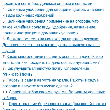
посеять в сентябре. Делимся опытом и советами
4.
Калийные удобрения для овощей и цветов. Значение
и виды калийных удобрений
5.
Калийные удобрения применение на огороде. Что
такое калийная соль: виды удобрения, назначение,
полная инструкция в домашних условиях
6.
Дрожжевое тесто на молоке для пирога в духовке.
Дрожжевое тесто на молоке - уютная выпечка на все
случаи
7.
Какие многолетники посадить осенью на даче. Какие
многолетники посадить на даче осенью луковицами?
8.
Как улучшить глинистую почву. Определение
глинистой почвы
9.
Работы в саду в августе на урале. Работы в саду и
огороде в августе: что нужно сделать?
10.
Дешевый забор своими руками. Варианты дешевых
заборов
11.
Приготовление березового кваса. Домашний квас из
березового сока с изюмом без дрожжей