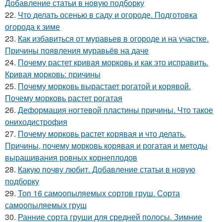
Добавление статьи в новую подборку
22.
Что делать осенью в саду и огороде. Подготовка
огорода к зиме
23.
Как избавиться от муравьев в огороде и на участке.
Причины появления муравьёв на даче
24.
Почему растет кривая морковь и как это исправить.
Кривая морковь: причины
25.
Почему морковь вырастает рогатой и корявой.
Почему морковь растет рогатая
26.
Деформация ногтевой пластины причины. Что такое
ониходистрофия
27.
Почему морковь растет корявая и что делать.
Причины, почему морковь корявая и рогатая и методы
выращивания ровных корнеплодов
28.
Какую почву любит. Добавление статьи в новую
подборку
29.
Топ 16 самоопыляемых сортов груш. Сорта
самоопыляемых груш
30.
Ранние сорта груши для средней полосы. Зимние