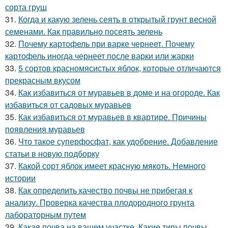
сорта груш
31.
Когда и какую зелень сеять в открытый грунт весной
семенами. Как правильно посеять зелень
32.
Почему картофель при варке чернеет. Почему
картофель иногда чернеет после варки или жарки
33.
5 сортов красномясистых яблок, которые отличаются
прекрасным вкусом
34.
Как избавиться от муравьев в доме и на огороде. Как
избавиться от садовых муравьев
35.
Как избавиться от муравьев в квартире. Причины
появления муравьев
36.
Что такое суперфосфат, как удобрение. Добавление
статьи в новую подборку
37.
Какой сорт яблок имеет красную мякоть. Немного
истории
38.
Как определить качество почвы не прибегая к
анализу. Проверка качества плодородного грунта
лабораторным путем
39.
Какая почва на вашем участке. Какие типы почвы