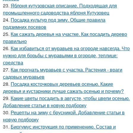
23.
Яблоня кутузовская описание. Подходящая для
промышленного садоводства яблоня Кутузовец
24.
Посадка культур под зиму. Общие правила
подзимних посевов
25.
Как сажать деревья на участке. Как посадить дерево
правильно
26.
Как избавиться от муравьев на огороде навсегда. Что
нужно для борьбы с муравьями в огороде, теплице:
средства
27.
Как прогнать муравьев с участка. Растения - враги
садовых муравьев
28.
Посадка косточковых деревьев осенью. Какие
деревья и кустарники лучше сажать осенью и почему?
29.
Какие цветы посадить в августе, чтобы цвели осенью.
Добавление статьи в новую подборку
30.
Рецепты на зиму с брусникой. Добавление статьи в
новую подборку
31.
Биогумус инструкция по применению. Состав и