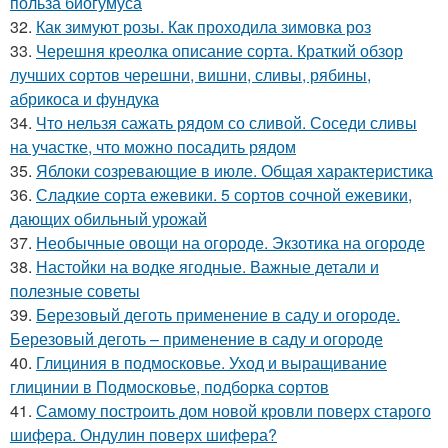
польза биогумуса
32.
Как зимуют розы. Как проходила зимовка роз
33.
Черешня креолка описание сорта. Краткий обзор
лучших сортов черешни, вишни, сливы, рябины,
абрикоса и фундука
34.
Что нельзя сажать рядом со сливой. Соседи сливы
на участке, что можно посадить рядом
35.
Яблоки созревающие в июле. Общая характеристика
36.
Сладкие сорта ежевики. 5 сортов сочной ежевики,
дающих обильный урожай
37.
Необычные овощи на огороде. Экзотика на огороде
38.
Настойки на водке ягодные. Важные детали и
полезные советы
39.
Березовый деготь применение в саду и огороде.
Березовый деготь – применение в саду и огороде
40.
Глициния в подмосковье. Уход и выращивание
глицинии в Подмосковье, подборка сортов
41.
Самому построить дом новой кровли поверх старого
шифера. Ондулин поверх шифера?