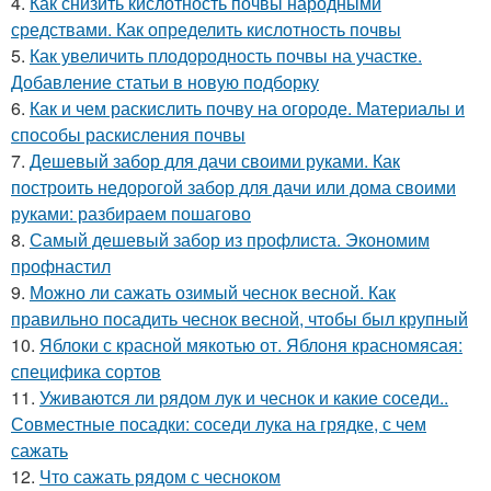
4.
Как снизить кислотность почвы народными
средствами. Как определить кислотность почвы
5.
Как увеличить плодородность почвы на участке.
Добавление статьи в новую подборку
6.
Как и чем раскислить почву на огороде. Материалы и
способы раскисления почвы
7.
Дешевый забор для дачи своими руками. Как
построить недорогой забор для дачи или дома своими
руками: разбираем пошагово
8.
Самый дешевый забор из профлиста. Экономим
профнастил
9.
Можно ли сажать озимый чеснок весной. Как
правильно посадить чеснок весной, чтобы был крупный
10.
Яблоки с красной мякотью от. Яблоня красномясая:
специфика сортов
11.
Уживаются ли рядом лук и чеснок и какие соседи..
Совместные посадки: соседи лука на грядке, с чем
сажать
12.
Что сажать рядом с чесноком