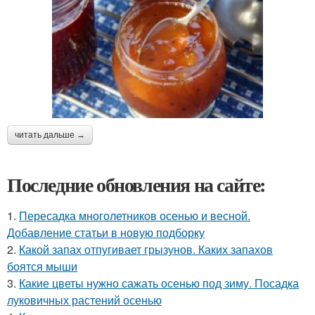
читать дальше →
Последние обновления на сайте:
1.
Пересадка многолетников осенью и весной.
Добавление статьи в новую подборку
2.
Какой запах отпугивает грызунов. Каких запахов
боятся мыши
3.
Какие цветы нужно сажать осенью под зиму. Посадка
луковичных растений осенью