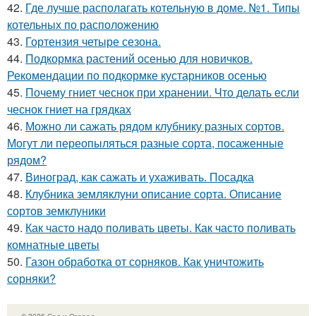
42.
Где лучше располагать котельную в доме. №1. Типы
котельных по расположению
43.
Гортензия четыре сезона.
44.
Подкормка растений осенью для новичков.
Рекомендации по подкормке кустарников осенью
45.
Почему гниет чеснок при хранении. Что делать если
чеснок гниет на грядках
46.
Можно ли сажать рядом клубнику разных сортов.
Могут ли переопыляться разные сорта, посаженные
рядом?
47.
Виноград, как сажать и ухаживать. Посадка
48.
Клубника земляклуни описание сорта. Описание
сортов земклуники
49.
Как часто надо поливать цветы. Как часто поливать
комнатные цветы
50.
Газон обработка от сорняков. Как уничтожить
сорняки?