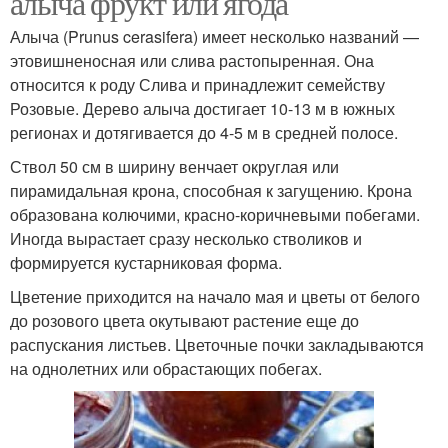
алыча фрукт или ягода
Алыча (Prunus cerasifera) имеет несколько названий —
этовишненосная или слива растопыренная. Она
относится к роду Слива и принадлежит семейству
Розовые. Дерево алыча достигает 10-13 м в южных
регионах и дотягивается до 4-5 м в средней полосе.
Ствол 50 см в ширину венчает округлая или
пирамидальная крона, способная к загущению. Крона
образована колючими, красно-коричневыми побегами.
Иногда вырастает сразу несколько стволиков и
формируется кустарниковая форма.
Цветение приходится на начало мая и цветы от белого
до розового цвета окутывают растение еще до
распускания листьев. Цветочные почки закладываются
на однолетних или обрастающих побегах.