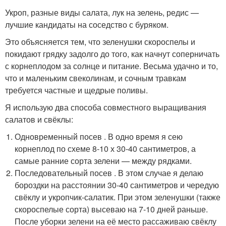
Укроп, разные виды салата, лук на зелень, редис —
лучшие кандидаты на соседство с буряком.
Это объясняется тем, что зеленушки скороспелы и
покидают грядку задолго до того, как начнут соперничать
с корнеплодом за солнце и питание. Весьма удачно и то,
что и маленьким свеколинам, и сочным травкам
требуется частные и щедрые поливы.
Я использую два способа совместного выращивания
салатов и свёклы:
Одновременный посев . В одно время я сею
корнеплод по схеме 8-10 х 30-40 сантиметров, а
самые ранние сорта зелени — между рядками.
Последовательный посев . В этом случае я делаю
бороздки на расстоянии 30-40 сантиметров и чередую
свёклу и укропчик-салатик. При этом зеленушки (также
скороспелые сорта) высеваю на 7-10 дней раньше.
После уборки зелени на её место рассаживаю свёклу