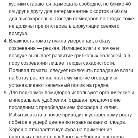
кустики стараются размещать свободно, не ближе 40
см друг к другу для детерминантных сортов и 60 см
для высокорослых. Соседи помидоров по грядке тоже
не должны препятствовать циркуляции свежего
воздуха.
Влажность томату нужна умеренная, в фазу
созревания — редкая. Излишек влаги в почве и
воздухе вызывает развитие грибковых болезней, а в
пору созревания лишает плоды сахаристости.
Поливая томаты, следует исключить попадание влаги
на ботву растения, поэтому многие огородники
устанавливают капельный полив на грядке.
Для подкормок помидоров используют органические и
минеральные удобрения, отдавая предпочтение
последним с преобладанием фосфора и калия.
Избыток азота в почве приводит к ускоренному росту
побегов в ущерб цветению и завязыванию плодов.
Хорошо отзывается культура на применение
народных средств: хлебного удобрения, раствора