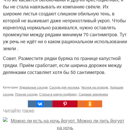
бы не стала навязывать их компанию свёкле. Их
широкие листья создают слишком обильную тень, в
которой не выживает даже неприхотливый укроп. Чтобы
корнеплод нормально развивался, нужно оставлять
промежутки между рядами минимум 70 сантиметров. Тут
уж речь не идёт ни о каком рациональном использовании
земли .
Совет. Разместите рядки буряка по границе капустной
грядки. Приём сработает, если ширина дорожек между
делянками составляет хотя бы 50 сантиметров.
Категории:
Идеальные соседи
,
Соседи для чеснока
,
Чеснок на огороде
,
Хорошие
соседи
,
Плохие соседи
,
Статьи в новую подборку
,
Садовая земляника
Читайте также