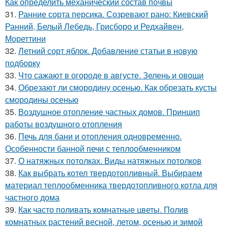
Как определить механический состав почвы
31.
Ранние сорта персика. Созревают рано: Киевский
Ранний, Белый Лебедь, Грисборо и Редхайвен,
Мореттини
32.
Летний сорт яблок. Добавление статьи в новую
подборку
33.
Что сажают в огороде в августе. Зелень и овощи
34.
Обрезают ли смородину осенью. Как обрезать кусты
смородины осенью
35.
Воздушное отопление частных домов. Принцип
работы воздушного отопления
36.
Печь для бани и отопления одновременно.
Особенности банной печи с теплообменником
37.
О натяжных потолках. Виды натяжных потолков
38.
Как выбрать котел твердотопливный. Выбираем
материал теплообменника твердотопливного котла для
частного дома
39.
Как часто поливать комнатные цветы. Полив
комнатных растений весной, летом, осенью и зимой