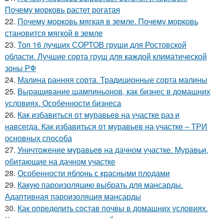
Почему морковь растет рогатая
22.
Почему морковь мягкая в земле. Почему морковь
становится мягкой в земле
23.
Топ 16 лучших СОРТОВ груши для Ростовской
области. Лучшие сорта груш для каждой климатической
зоны РФ
24.
Малина ранняя сорта. Традиционные сорта малины
25.
Выращивание шампиньонов, как бизнес в домашних
условиях. Особенности бизнеса
26.
Как избавиться от муравьев на участке раз и
навсегда. Как избавиться от муравьев на участке – ТРИ
основных способа
27.
Уничтожение муравьев на дачном участке. Муравьи,
обитающие на дачном участке
28.
Особенности яблонь с красными плодами
29.
Какую пароизоляцию выбрать для мансарды.
Адаптивная пароизоляция мансарды
30.
Как определить состав почвы в домашних условиях.