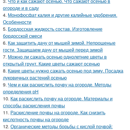
3.
Что и как сажают осенью. Что сажают осенью в
огороде и в саду
4.
Монофосфат калия и другие калийные удобрения.
Особенности
5.
Бордосская жидкость состав. Изготовление
бордосской смеси
6.
Как защитить дачу от мышей зимой. Непрошеные
гости. Защищаем дачу от мышей перед зимой
7.
Можно ли сажать осенью однолетние цветы в
открытый грунт. Какие цветы сажают осенью
8.
Какие цветы нужно сажать осенью под зиму. Посадка
луковичных растений осенью
9.
Чем и как раскислить почву на огороде. Методы
определения рН
10.
Как раскислить почву на огороде. Материалы и
способы раскисления почвы
11.
Раскисление почвы на огороде. Как снизить
кислотность почвы на огороде
12.
Органические методы борьбы с кислой почвой: