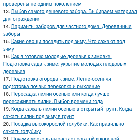
проверены не одним поколением
13.
Выбор самого дешевого забора. Выбираем материал
для ограждения
14.
Варианты заборов для частного дома. Деревянные
заборы
15.
Какие овощи посадить под зиму. Что сажают под
зиму
16.
Как я готовлю молодые деревья к зимовке.
Подготовка сада к зиме: укрытие молодых плодовых
деревьев
17.
Подготовка огорода к зиме. Летне-осенняя
подготовка почвы: перекопка и рыхление
18.
Пересадка лилии осенью или когда лучше
пересаживать лилии. Выбор времени года
19.
Когда сажать лилии осенью в открытый грунт. Когда
сажать лилии под зиму в грунт
20.
Посадка высокорослой голубики. Как правильно
сажать голубику
21.
Почему морковь вырастает рогатой и корявой.