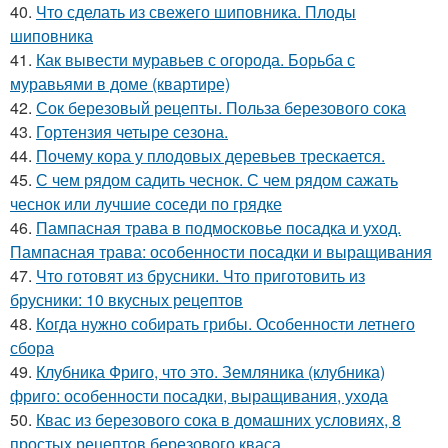
40.
Что сделать из свежего шиповника. Плоды
шиповника
41.
Как вывести муравьев с огорода. Борьба с
муравьями в доме (квартире)
42.
Сок березовый рецепты. Польза березового сока
43.
Гортензия четыре сезона.
44.
Почему кора у плодовых деревьев трескается.
45.
С чем рядом садить чеснок. С чем рядом сажать
чеснок или лучшие соседи по грядке
46.
Пампасная трава в подмосковье посадка и уход.
Пампасная трава: особенности посадки и выращивания
47.
Что готовят из брусники. Что приготовить из
брусники: 10 вкусных рецептов
48.
Когда нужно собирать грибы. Особенности летнего
сбора
49.
Клубника Фриго, что это. Земляника (клубника)
фриго: особенности посадки, выращивания, ухода
50.
Квас из березового сока в домашних условиях, 8
простых рецептов березового кваса