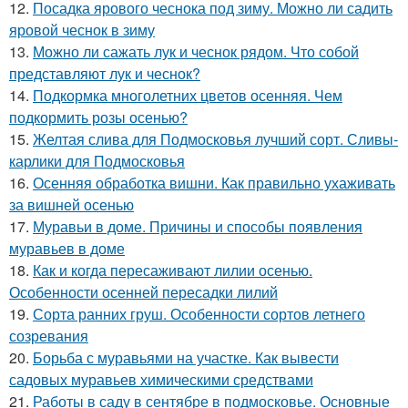
12.
Посадка ярового чеснока под зиму. Можно ли садить
яровой чеснок в зиму
13.
Можно ли сажать лук и чеснок рядом. Что собой
представляют лук и чеснок?
14.
Подкормка многолетних цветов осенняя. Чем
подкормить розы осенью?
15.
Желтая слива для Подмосковья лучший сорт. Сливы-
карлики для Подмосковья
16.
Осенняя обработка вишни. Как правильно ухаживать
за вишней осенью
17.
Муравьи в доме. Причины и способы появления
муравьев в доме
18.
Как и когда пересаживают лилии осенью.
Особенности осенней пересадки лилий
19.
Сорта ранних груш. Особенности сортов летнего
созревания
20.
Борьба с муравьями на участке. Как вывести
садовых муравьев химическими средствами
21.
Работы в саду в сентябре в подмосковье. Основные