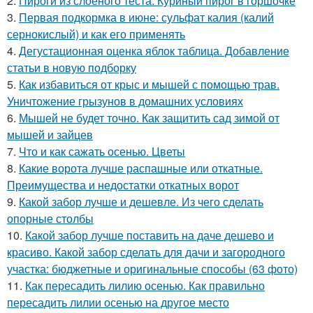
2.
Пироги из слоеного теста. Куриный пирог в горшочке
3.
Первая подкормка в июне: сульфат калия (калий
сернокислый) и как его применять
4.
Дегустационная оценка яблок таблица. Добавление
статьи в новую подборку
5.
Как избавиться от крыс и мышей с помощью трав.
Уничтожение грызунов в домашних условиях
6.
Мышей не будет точно. Как защитить сад зимой от
мышей и зайцев
7.
Что и как сажать осенью. Цветы
8.
Какие ворота лучше распашные или откатные.
Преимущества и недостатки откатных ворот
9.
Какой забор лучше и дешевле. Из чего сделать
опорные столбы
10.
Какой забор лучше поставить на даче дешево и
красиво. Какой забор сделать для дачи и загородного
участка: бюджетные и оригинальные способы (63 фото)
11.
Как пересадить лилию осенью. Как правильно
пересадить лилии осенью на другое место