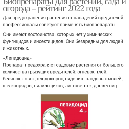
Биопрепараты для растений, сада и
земледелии
огорода – рейтинг 2022 года
Для предохранения растения от нападений вредителей
Биопрепараты для
Биопрепараты от
профессионалы советуют применять биопрепараты.
борьбы
болезней растений
Они имеют достоинства, которых нет у химических
фунгицидов и инсектицидов. Они безвредны для людей
и животных.
«Лепидоцид»
Препарат предохраняет садовые растения от большего
количества грызущих вредителей: огневок, тлей,
белянок, совок, плодожорок, пядениц, плодовых молей,
шелкопрядов, пилильщиков, листоверток, древесниц.