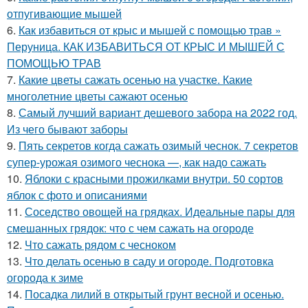
отпугивающие мышей
6.
Как избавиться от крыс и мышей с помощью трав »
Перуница. КАК ИЗБАВИТЬСЯ ОТ КРЫС И МЫШЕЙ С
ПОМОЩЬЮ ТРАВ
7.
Какие цветы сажать осенью на участке. Какие
многолетние цветы сажают осенью
8.
Самый лучший вариант дешевого забора на 2022 год.
Из чего бывают заборы
9.
Пять секретов когда сажать озимый чеснок. 7 секретов
супер-урожая озимого чеснока —, как надо сажать
10.
Яблоки с красными прожилками внутри. 50 сортов
яблок с фото и описаниями
11.
Соседство овощей на грядках. Идеальные пары для
смешанных грядок: что с чем сажать на огороде
12.
Что сажать рядом с чесноком
13.
Что делать осенью в саду и огороде. Подготовка
огорода к зиме
14.
Посадка лилий в открытый грунт весной и осенью.