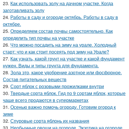
23.
Как использовать золу на дачном участке. Когда
заготавливать золу
24.
Работы в саду и огороде октябрь. Работы в саду в
октябре.
25.
Определяем состав почвы самостоятельно. Как
определить тип почвы на участке
26.
Что можно посадить на зиму на урале. Холодный
старт: что и как стоит посеять под зиму на Урале?
27.
Как узнать, какой грунт на участке и какой фундамент
нужен. Виды и типы грунта для фундамента.
28.
Зола это, какое удобрение азотное или фосфорное.
Состав питательных веществ
29.
Сорт яблок с розовыми прожилками внутри
30.
Твердые сорта яблок. Гид по 9 сортам яблок, которые
чаще всего продаются в супермаркетах
31.
Осенью важно помочь огороду. Готовим огород к
зиме
32.
Спуровые сорта яблонь их названия
33.
Необычные овощи на огороде. Экзотика на огороде