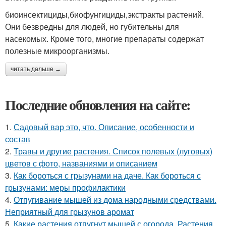
биоинсектициды,биофунгициды,экстракты растений.
Они безвредны для людей, но губительны для
насекомых. Кроме того, многие препараты содержат
полезные микроорганизмы.
читать дальше →
Последние обновления на сайте:
1.
Садовый вар это, что. Описание, особенности и
состав
2.
Травы и другие растения. Список полевых (луговых)
цветов с фото, названиями и описанием
3.
Как бороться с грызунами на даче. Как бороться с
грызунами: меры профилактики
4.
Отпугивание мышей из дома народными средствами.
Неприятный для грызунов аромат
5.
Какие растения отпугнут мышей с огорода. Растения,