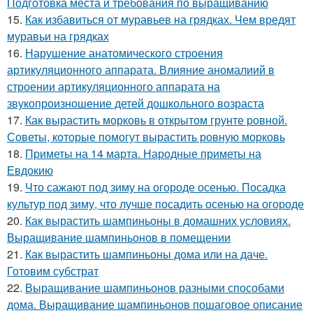
Подготовка места и требования по выращиванию
15.
Как избавиться от муравьев на грядках. Чем вредят
муравьи на грядках
16.
Нарушение анатомического строения
артикуляционного аппарата. Влияние аномалиий в
строении артикуляционного аппарата на
звукопроизношение детей дошкольного возраста
17.
Как вырастить морковь в открытом грунте ровной.
Советы, которые помогут вырастить ровную морковь
18.
Приметы на 14 марта. Народные приметы на
Евдокию
19.
Что сажают под зиму на огороде осенью. Посадка
культур под зиму, что лучше посадить осенью на огороде
20.
Как вырастить шампиньоны в домашних условиях.
Выращивание шампиньонов в помещении
21.
Как вырастить шампиньоны дома или на даче.
Готовим субстрат
22.
Выращивание шампиньонов разными способами
дома. Выращивание шампиньонов пошаговое описание