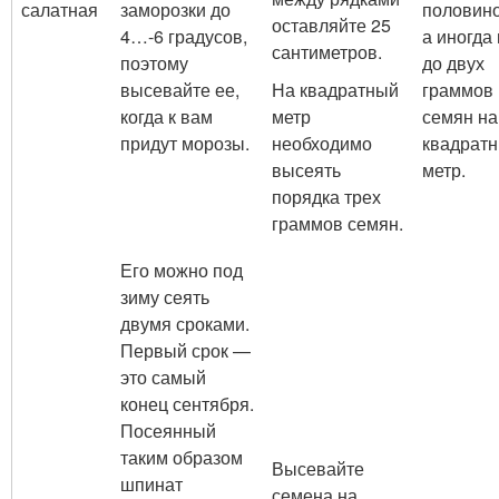
салатная
заморозки до
половино
оставляйте 25
4…-6 градусов,
а иногда 
сантиметров.
поэтому
до двух
высевайте ее,
На квадратный
граммов
когда к вам
метр
семян на
придут морозы.
необходимо
квадрат
высеять
метр.
порядка трех
граммов семян.
Его можно под
зиму сеять
двумя сроками.
Первый срок —
это самый
конец сентября.
Посеянный
таким образом
Высевайте
шпинат
семена на