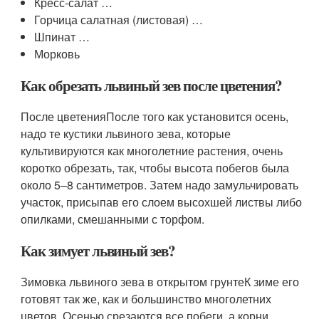
Кресс-салат …
Горчица салатная (листовая) …
Шпинат …
Морковь
Как обрезать львиный зев после цветения?
После цветенияПосле того как установится осень,
надо те кустики львиного зева, которые
культивируются как многолетние растения, очень
коротко обрезать, так, чтобы высота побегов была
около 5–8 сантиметров. Затем надо замульчировать
участок, присыпав его слоем высохшей листвы либо
опилками, смешанными с торфом.
Как зимует львиный зев?
Зимовка львиного зева в открытом грунтеК зиме его
готовят так же, как и большинство многолетних
цветов. Осенью срезаются все побеги, а корни