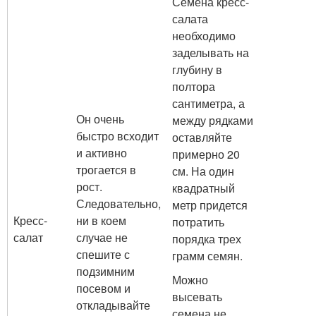
Семена кресс-
салата
необходимо
заделывать на
глубину в
полтора
сантиметра, а
Он очень
между рядками
быстро всходит
оставляйте
и активно
примерно 20
трогается в
см. На один
рост.
квадратный
Следовательно,
метр придется
Кресс-
ни в коем
потратить
салат
случае не
порядка трех
спешите с
грамм семян.
подзимним
Можно
посевом и
высевать
откладывайте
семена не