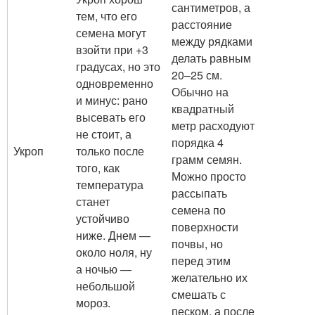
сантиметров, а
тем, что его
расстояние
семена могут
между рядками
взойти при +3
делать равным
градусах, но это
20–25 см.
одновременно
Обычно на
и минус: рано
квадратный
высевать его
метр расходуют
не стоит, а
порядка 4
Укроп
только после
грамм семян.
того, как
Можно просто
температура
рассыпать
станет
семена по
устойчиво
поверхности
ниже. Днем —
почвы, но
около ноля, ну
перед этим
а ночью —
желательно их
небольшой
смешать с
мороз.
песком, а после