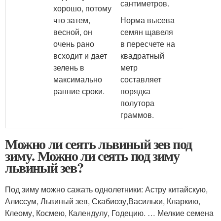
сантиметров.
хорошо, потому
что затем,
Норма высева
весной, он
семян щавеля
очень рано
в пересчете на
всходит и дает
квадратный
зелень в
метр
максимально
составляет
ранние сроки.
порядка
полутора
граммов.
Можно ли сеять львиный зев под
зиму. Можно ли сеять под зиму
львиный зев?
Под зиму можно сажать однолетники: Астру китайскую,
Алиссум, Львиный зев, Скабиозу,Васильки, Кларкию,
Клеому, Космею, Календулу, Годецию. … Мелкие семена