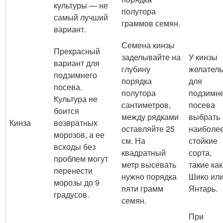
культуры — не
полутора
самый лучший
граммов семян.
вариант.
Семена кинзы
Прекрасный
заделывайте на
У кинзы
вариант для
глубину
желател
подзимнего
порядка
для
посева.
полутора
подзимн
Культура не
сантиметров,
посева
боится
между рядками
выбрать
Кинза
возвратных
оставляйте 25
наиболе
морозов, а ее
см. На
стойкие
всходы без
квадратный
сорта,
проблем могут
метр высевать
такие как
перенести
нужно порядка
Шико ил
морозы до 9
пяти грамм
Янтарь.
градусов.
семян.
При