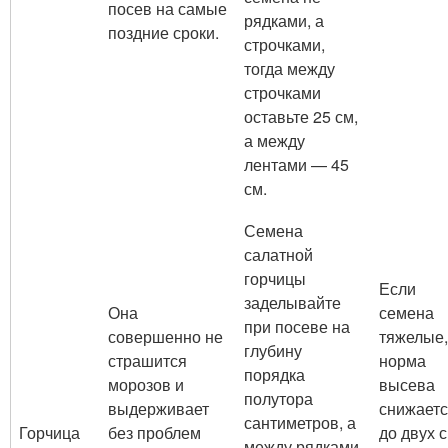
посев на самые
рядками, а
поздние сроки.
строчками,
тогда между
строчками
оставьте 25 см,
а между
лентами — 45
см.
Семена
салатной
горчицы
Если
заделывайте
Она
семена
при посеве на
совершенно не
тяжелые,
глубину
страшится
норма
порядка
морозов и
высева
полутора
выдерживает
снижает
сантиметров, а
Горчица
без проблем
до двух с
между рядками