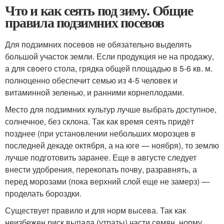
Что и как сеять под зиму. Общие
правила подзимних посевов
Для подзимних посевов не обязательно выделять
большой участок земли. Если продукция не на продажу,
а для своего стола, грядка общей площадью в 5-6 кв. м.
полноценно обеспечит семью из 4-5 человек и
витаминной зеленью, и ранними корнеплодами.
Место для подзимних культур лучше выбрать доступное,
солнечное, без склона. Так как время сеять придёт
позднее (при установлении небольших морозцев в
последней декаде октября, а на юге — ноября), то землю
лучше подготовить заранее. Еще в августе следует
внести удобрения, перекопать почву, разравнять, а
перед морозами (пока верхний слой еще не замерз) —
проделать бороздки.
Существует правило и для норм высева. Так как
неизбежен риск выпада (утраты) части семян, норму