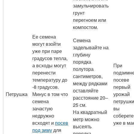
замульчировать
грунт
перегноем или
компостом.
Ее семена
Семена
могут взойти
заделывайте на
уже при паре
глубину
градусов тепла,
порядка
а всходы могут
При
полутора
перенести
подзимн
сантиметров,
температуру до
посеве
между рядками
-8 градусов.
первый
оставляйте
Петрушка
Минус в том что
урожай
расстояние 20–
семена
петрушк
25 см.
зачастую
вы
На квадратный
недружно
соберете
метр можно
всходят и
посев
уже в ма
высеять
под зиму
для
порядка