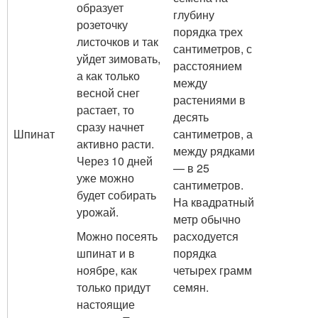
образует
глубину
розеточку
порядка трех
листочков и так
сантиметров, с
уйдет зимовать,
расстоянием
а как только
между
весной снег
растениями в
растает, то
десять
сразу начнет
Шпинат
сантиметров, а
активно расти.
между рядками
Через 10 дней
— в 25
уже можно
сантиметров.
будет собирать
На квадратный
урожай.
метр обычно
Можно посеять
расходуется
шпинат и в
порядка
ноябре, как
четырех грамм
только придут
семян.
настоящие