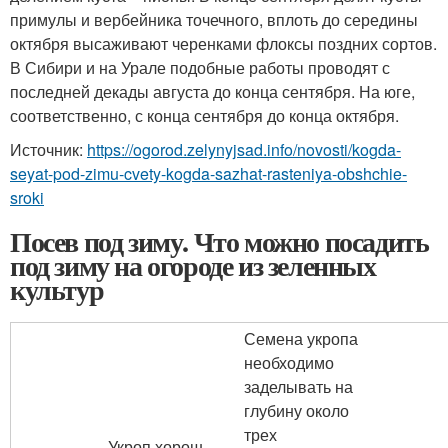
примулы и вербейника точечного, вплоть до середины
октября высаживают черенками флоксы поздних сортов.
В Сибири и на Урале подобные работы проводят с
последней декады августа до конца сентября. На юге,
соответственно, с конца сентября до конца октября.
Источник:
https://ogorod.zelynyjsad.info/novosti/kogda-
seyat-pod-zimu-cvety-kogda-sazhat-rasteniya-obshchie-
sroki
Посев под зиму. Что можно посадить
под зиму на огороде из зеленных
культур
Семена укропа
необходимо
заделывать на
глубину около
трех
Укроп хорош