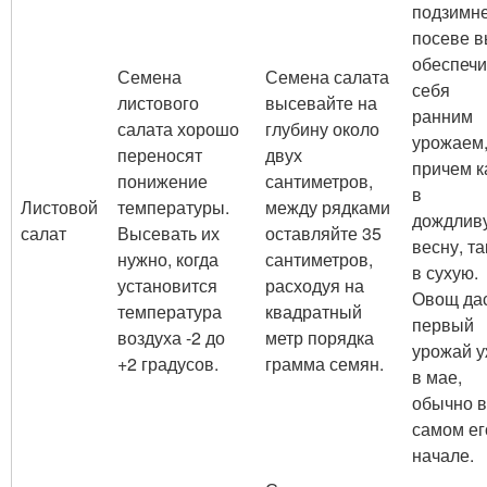
подзимн
посеве 
обеспечи
Семена
Семена салата
себя
листового
высевайте на
ранним
салата хорошо
глубину около
урожаем
переносят
двух
причем к
понижение
сантиметров,
в
Листовой
температуры.
между рядками
дождлив
салат
Высевать их
оставляйте 35
весну, та
нужно, когда
сантиметров,
в сухую.
установится
расходуя на
Овощ да
температура
квадратный
первый
воздуха -2 до
метр порядка
урожай 
+2 градусов.
грамма семян.
в мае,
обычно в
самом ег
начале.