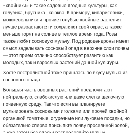
«хвойники» и такие садовые ягодные культуры, как
голубика, брусника , клюква. К примеру, кипарисовики,
можжевельники и прочие голубые хвойные растения
лучше разрастаются и сохраняют свой окрас, а также
меньше горят на солнце в теплое время года. Розы
также любят сосновую мульчу. Под рододендроны имеет
смысл заделывать сосновый опад в верхние слои почвы
— этот прием отлично способствует развитию как
молодых, так и взрослых растений данной культуры.
Хосте пестролистной тоже пришлась по вкусу мульча из
соснового опада
Большая часть овощных растений предпочитают
нейтральную, слабокислую или даже слегка щелочную
почвенную среду. Так что если вы планируете
мульчировать сосновыми иголками или прочей хвойной
органикой томатные, огуречные или луковые посадки, но
обязательно сперва присыпьте почву просеянной золой,
а уже затем без опаски распределяйте мульчу.