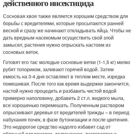
действенного инсектицида
Сосновая хвоя также является хорошим средством для
борьбы с вредителями, которые просыпаются ранней
весной и сразу же начинают откладывать яйца. Чтобы не
дать вредным насекомым осуществить свой злой
замысел, растения нужно опрыскать настоем из
сосновых веток.
Готовят его так: молодые сосновые ветки (1-1,5 кг) мелко
рубят топориком, заливают горячей водой. Затем
емкость на 3-4 дня оставляют в теплом месте, изредка
помешивая. После того как время выдержки закончится,
настой нужно процедить и разбавить чистой водой
примерно наполовину, добавить 2 ст.л. жидкого мыла,
все хорошенько перемешать. Полученным раствором
опрыскивают деревья от вредителей трижды – в период
набухания почек, в фазе бутонизации и после цветения.
Это недорогое средство надолго избавит сад от
яблонной плодожорки, долгоносика, листовертки и