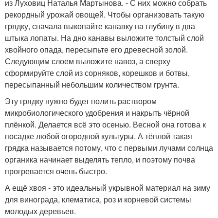
из Луховиц Наталья Мартынова. - С них можно собрать
рекордный урожай овощей. Чтобы организовать такую
грядку, сначала выкопайте канавку на глубину в два
штыка лопаты. На дно канавы выложите толстый слой
хвойного опада, пересыпьте его древесной золой.
Следующим слоем выложите навоз, а сверху
сформируйте слой из сорняков, корешков и ботвы,
пересыпанный небольшим количеством грунта.
Эту грядку нужно будет полить раствором
микробиологического удобрения и накрыть чёрной
плёнкой. Делается всё это осенью. Весной она готова к
посадке любой огородной культуры. А тёплой такая
грядка называется потому, что с первыми лучами солнца
органика начинает выделять тепло, и поэтому почва
прогревается очень быстро.
А ещё хвоя - это идеальный укрывной материал на зиму
для винограда, клематиса, роз и корневой системы
молодых деревьев.