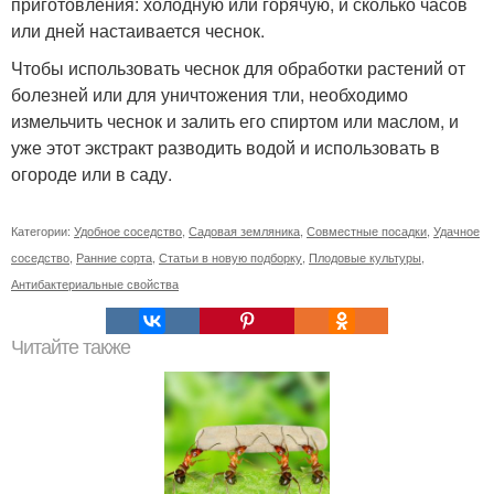
приготовления: холодную или горячую, и сколько часов
или дней настаивается чеснок.
Чтобы использовать чеснок для обработки растений от
болезней или для уничтожения тли, необходимо
измельчить чеснок и залить его спиртом или маслом, и
уже этот экстракт разводить водой и использовать в
огороде или в саду.
Категории:
Удобное соседство
,
Садовая земляника
,
Совместные посадки
,
Удачное
соседство
,
Ранние сорта
,
Статьи в новую подборку
,
Плодовые культуры
,
Антибактериальные свойства
Читайте также