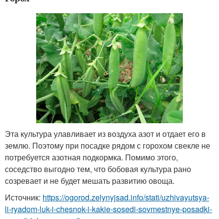
Эта культура улавливает из воздуха азот и отдает его в
землю. Поэтому при посадке рядом с горохом свекле не
потребуется азотная подкормка. Помимо этого,
соседство выгодно тем, что бобовая культура рано
созревает и не будет мешать развитию овоща.
Источник:
https://ogorod.zelynyjsad.info/stati/uzhivayutsya-
li-ryadom-luk-i-chesnok-i-kakie-sosedi-sovmestnye-posadki-