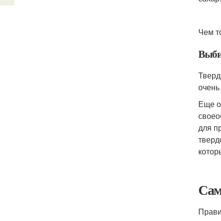
Чем т
Выби
Тверд
очень
Еще о
своео
для п
тверд
котор
Сам
Прави