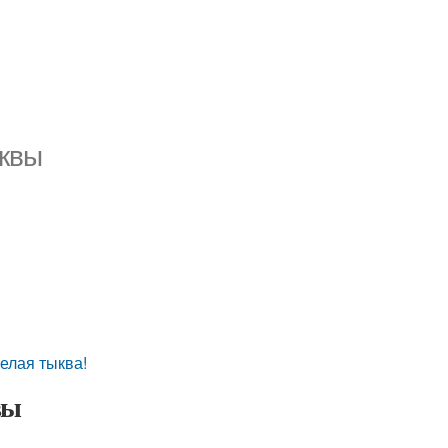
ыквы
елая тыква!
вы