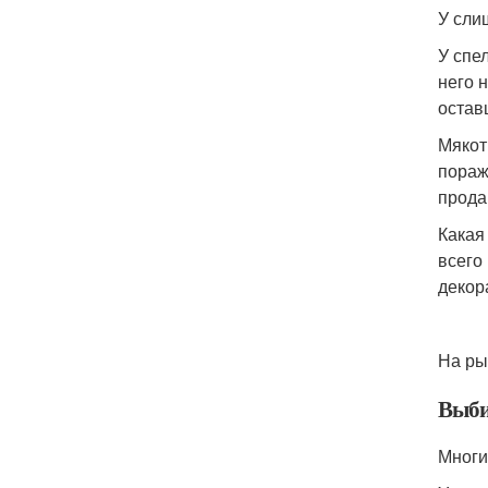
У сли
У спе
него 
остав
Мякот
пораж
прода
Какая
всего
декор
На ры
Выби
Многи