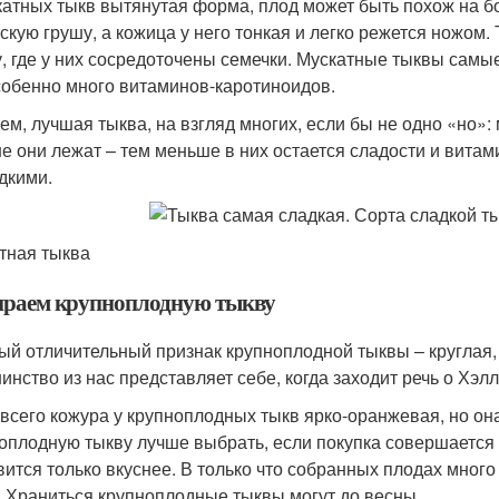
катных тыкв вытянутая форма, плод может быть похож на б
тскую грушу, а кожица у него тонкая и легко режется ножом.
у, где у них сосредоточены семечки. Мускатные тыквы самы
собенно много витаминов-каротиноидов.
ем, лучшая тыква, на взгляд многих, если бы не одно «но»:
е они лежат – тем меньше в них остается сладости и вита
дкими.
тная тыква
раем крупноплодную тыкву
ый отличительный признак крупноплодной тыквы – круглая
инство из нас представляет себе, когда заходит речь о Хэл
всего кожура у крупноплодных тыкв ярко-оранжевая, но она
оплодную тыкву лучше выбрать, если покупка совершается в
вится только вкуснее. В только что собранных плодах мног
. Храниться крупноплодные тыквы могут до весны.