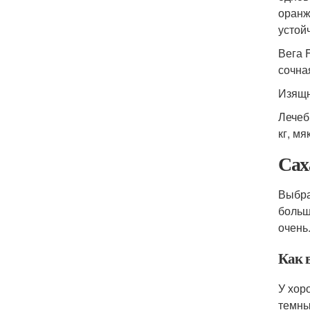
оранж
устойч
Вега 
сочна
Изящн
Лечеб
кг, м
Сах
Выбра
больш
очень
Как 
У хор
темны