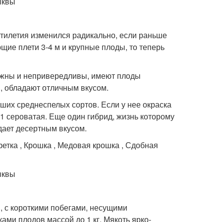
тилетия изменился радикально, если раньше
ие плети 3-4 м и крупные плоды, то теперь
ежны и непривередливы, имеют плоды
я, обладают отличным вкусом.
чших среднеспелых сортов. Если у нее окраска
F1 сероватая. Еще один гибрид, жизнь которому
ает десертным вкусом.
тка , Крошка , Медовая крошка , Сдобная
й, с короткими побегами, несущими
ми плодов массой до 1 кг. Мякоть ярко-