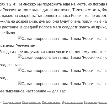
сах 1,2 кг. Немножко бы подержать еще на кусте, но погода 
и Россиянка тоже выглядит симпатично. Толстая мякоть, бол
 намек на сладость.Тыквенного запаха Россиянка не имеет
ожила на дозревание, думаю, они будут очень приличные на 
 растение, в средней полосе мега сладости ждать не прихо
 не было.
ь тыквы 'Россиянка'
блюда из нее получаются солнечные и по-летнему теплые и
лад из тыквы
елад
ее тыквенное настроение — для вас!
и:
Сладкая тыква
,
Сахарный сорт
,
Вкусная тыква
,
Мускатная тыква
,
Крупноплодная ты