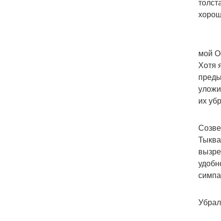
толст
хорош
мой О
Хотя 
преды
уложи
их уб
Созве
Тыква
вызре
удобн
симпа
Убрал