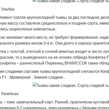
 Улыбка
тимент сортов крупноплодной тыквы за два последних деся
ную массу составляли среднеспелые и поздние сорта, имеющ
лись скороспелые компактные.
 не занимают много места, не требуют формирования, над
ального размера весом 3-4 кг. Они долго и хорошо хранятс
тка с толстой, плотной и сочной мякотью входит в число лу
красная, то у выведенного на ее основе гибрида Конфетка 
Конфетка – раннеспелый Первенец ВНИИССОК также облад
и сладкими сортами тыквы крупноплодной считаются Конфе
 F1 , Мраморная , Зимняя сладкая .
 Лечебная
а – тоже замечательный сорт. Ранний, практически кустово
ременно 5-7 шаровидных, ярко-оранжевых с белыми полоска