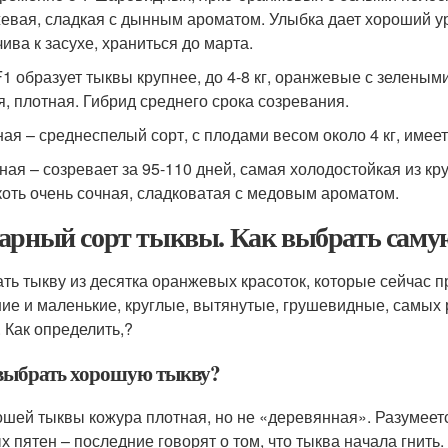
евая, сладкая с дынным ароматом. Улыбка дает хороший у
ива к засухе, храниться до марта.
F1 образует тыквы крупнее, до 4-8 кг, оранжевые с зелены
я, плотная. Гибрид среднего срока созревания.
ая – среднеспелый сорт, с плодами весом около 4 кг, имее
ная – созревает за 95-110 дней, самая холодостойкая из кр
якоть очень сочная, сладковатая с медовым ароматом.
арный сорт тыквы. Как выбрать саму
ть тыкву из десятка оранжевых красоток, которые сейчас п
ие и маленькие, круглые, вытянутые, грушевидные, самых р
. Как определить,?
выбрать хорошую тыкву?
ошей тыквы кожура плотная, но не «деревянная». Разумеетс
х пятен – последние говорят о том, что тыква начала гнить.