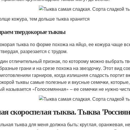
олще кожура, тем дольше тыква хранится
раем твердокорые тыквы
окорая тыква по форме похожа на яйцо, ее кожура чаще всег
 твердая, разрезается с трудом.
дин отличительный признак, по которому можно выбрать тв
бразные грани и на срезе похожа на звездочку. Этот вид с
риготовленияи гарниров, когда излишняя сладость портит вк
окорой тыквы самые полезные и вкусные семечки, которые, к 
ый называется «Голосемянная» – ее семечки не нужно чист
ая скороспелая тыква. Тыква 'Россиянк
льная тыква для меня должна быть: круглая, оранжевая, н