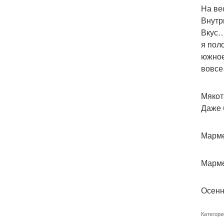
На ве
Внутр
Вкус…
я пол
южное
вовсе
Мякот
Даже 
Марме
Марм
Осенн
Категори