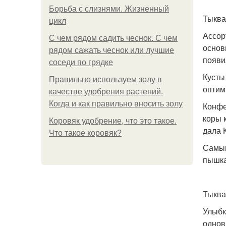
Борьба с слизнями. Жизненный
Тыква
цикл
Ассор
С чем рядом садить чеснок. С чем
основ
рядом сажать чеснок или лучшие
появи
соседи по грядке
Кусты
Правильно используем золу в
оптим
качестве удобрения растений.
Когда и как правильно вносить золу
Конфе
коры 
Коровяк удобрение, что это такое.
дала 
Что такое коровяк?
Самым
пышка
Тыква
Улыбк
однов