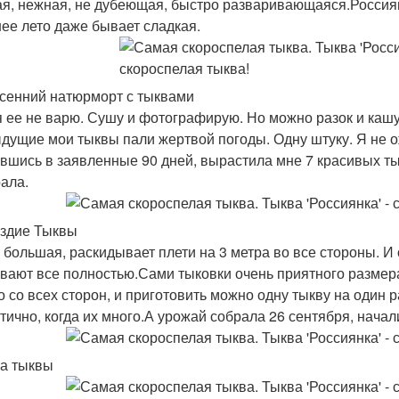
ая, нежная, не дубеющая, быстро разваривающаяся.Россиянк
ее лето даже бывает сладкая.
сенний натюрморт с тыквами
я ее не варю. Сушу и фотографирую. Но можно разок и кашу
дущие мои тыквы пали жертвой погоды. Одну штуку. Я не о
вшись в заявленные 90 дней, вырастила мне 7 красивых тык
рала.
здие Тыквы
 большая, раскидывает плети на 3 метра во все стороны. И о
вают все полностью.Сами тыковки очень приятного размера, 
о со всех сторон, и приготовить можно одну тыкву на один р
тично, когда их много.А урожай собрала 26 сентября, начал
а тыквы