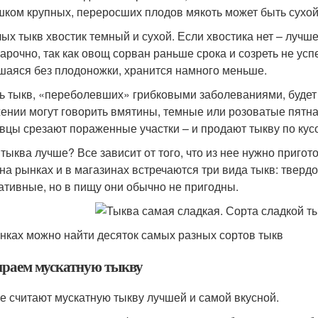
шком крупных, переросших плодов мякоть может быть сухой,
лых тыкв хвостик темный и сухой. Если хвостика нет – лучш
нарочно, так как овощ сорван раньше срока и созреть не усп
шаяся без плодоножки, хранится намного меньше.
ь тыкв, «переболевших» грибковыми заболеваниями, будет 
ении могут говорить вмятины, темные или розоватые пятна
вцы срезают пораженные участки – и продают тыкву по кус
 тыква лучше? Все зависит от того, что из нее нужно пригот
 на рынках и в магазинах встречаются три вида тыкв: тверд
ативные, но в пищу они обычно не пригодны.
нках можно найти десяток самых разных сортов тыкв
раем мускатную тыкву
е считают мускатную тыкву лучшей и самой вкусной.