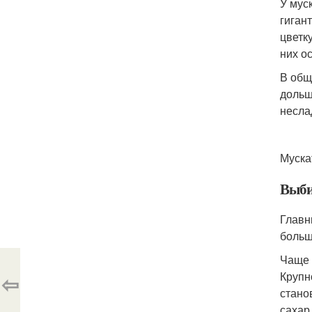
У мус
гиган
цветк
них о
В общ
дольш
несла
Муска
Выби
Главн
больш
Чаще 
Крупн
⇦
стано
сахар