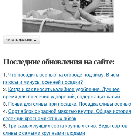
читать дальше →
Последние обновления на сайте:
1.
Что посадить осенью на огороде под зиму. В чем
плюсы и минусы осенней посадки?
2.
Когда и как вносить калийное удобрение. Лучшее
время для внесения удобрений, содержащих калий
3.
Почва для сливы при посадке. Посадка сливы осенью
4.
Сорт яблок с красной мякотью внутри. Общая история
селекции красномякотных яблок
5.
Три самых лучших сорта крупных слив. Виды сортов
сливы с самыми крупными плодами