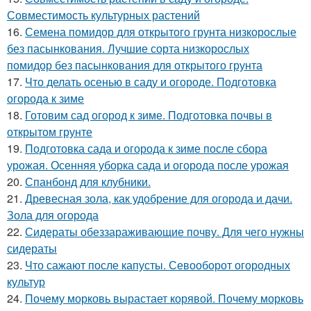
Совместимость культурных растений
16.
Семена помидор для открытого грунта низкорослые
без пасынкования. Лучшие сорта низкорослых
помидор без пасынкования для открытого грунта
17.
Что делать осенью в саду и огороде. Подготовка
огорода к зиме
18.
Готовим сад огород к зиме. Подготовка почвы в
открытом грунте
19.
Подготовка сада и огорода к зиме после сбора
урожая. Осенняя уборка сада и огорода после урожая
20.
Спанбонд для клубники.
21.
Древесная зола, как удобрение для огорода и дачи.
Зола для огорода
22.
Сидераты обеззараживающие почву. Для чего нужны
сидераты
23.
Что сажают после капусты. Севооборот огородных
культур
24.
Почему морковь вырастает корявой. Почему морковь