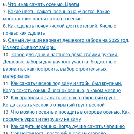
6.
Что и как сажать осенью. Цветы
7.
Какие цветы сажать осенью на участке. Какие
многолетние цветы сажают осенью
8.
Как сделать почву кислой для гортензий. Кислые
почвы: как сделать
9.
Самый лучший вариант дешевого забора на 2022 год.
Из чего бывают заборы
10.
Забор для дачи и частного дома своими руками.
Дешевые заборы для дачного участка: бюджетные
варианты, как построить, выбор строительных
материалов
11.
Как сажать чеснок под зиму и чтобы был крупный.
Когда сажать озимый чеснок осенью, в каком месяце
12.
Как правильно сажать чеснок в открытый грунт..
Когда сажать чеснок в открытый грунт весной
13.
Что можно посеять и посадить в огороде осенью. Как
посадить укроп и петрушку на зиму
14.
Как садить черешню. Когда лучше сажать черешню
15.
Совместимость растений в саду и огороде.