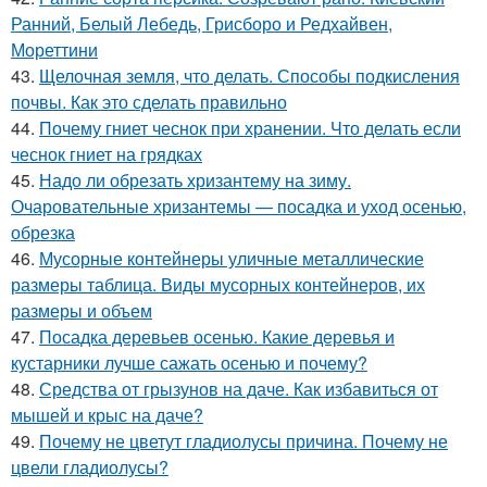
Ранний, Белый Лебедь, Грисборо и Редхайвен,
Мореттини
43.
Щелочная земля, что делать. Способы подкисления
почвы. Как это сделать правильно
44.
Почему гниет чеснок при хранении. Что делать если
чеснок гниет на грядках
45.
Надо ли обрезать хризантему на зиму.
Очаровательные хризантемы — посадка и уход осенью,
обрезка
46.
Мусорные контейнеры уличные металлические
размеры таблица. Виды мусорных контейнеров, их
размеры и объем
47.
Посадка деревьев осенью. Какие деревья и
кустарники лучше сажать осенью и почему?
48.
Средства от грызунов на даче. Как избавиться от
мышей и крыс на даче?
49.
Почему не цветут гладиолусы причина. Почему не
цвели гладиолусы?