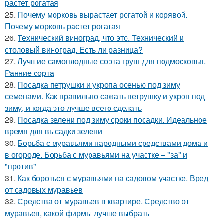
растет рогатая
25.
Почему морковь вырастает рогатой и корявой.
Почему морковь растет рогатая
26.
Технический виноград, что это. Технический и
столовый виноград. Есть ли разница?
27.
Лучшие самоплодные сорта груш для подмосковья.
Ранние сорта
28.
Посадка петрушки и укропа осенью под зиму
семенами. Как правильно сажать петрушку и укроп под
зиму, и когда это лучше всего сделать
29.
Посадка зелени под зиму сроки посадки. Идеальное
время для высадки зелени
30.
Борьба с муравьями народными средствами дома и
в огороде. Борьба с муравьями на участке – "за" и
"против"
31.
Как бороться с муравьями на садовом участке. Вред
от садовых муравьев
32.
Средства от муравьев в квартире. Средство от
муравьев, какой фирмы лучше выбрать