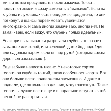
мин. и потом просушивать после замочки. То есть
помыть от земли и сразу замочить в "максиме". Если на
клубнях и луковицах есть невидимые вредители, то они
погибнут, и шансы перезимовать увеличатся
многократно. Я сама иногда замачиваю, иногда нет. Не
замачиваю, если вижу, что клубень прямо идеальный.
Если при выкапывании разрезали клубень, то разрез
замажьте или золой, или зеленкой, даже йод подойдет,
или садовым варом, если он под рукой (которым срезы
деревьев замазывают).
Еще забыла написать нюанс. У некоторых сортов
георгинов клубень тонкий, такая особенность сорта. Вот
они больше всего подвержены засыханию. И даже в
подвале, где оптимально для них, могут засохнуть. Такие
георгины лучше всего еще и в парафине искупать, чтоб
весной не расстроиться.
Категории:
Клубни на зиму
,
Георгины к зиме
,
Георгин в пищевой пленке
,
Клубный