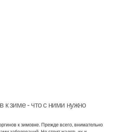
в к зиме - что с ними нужно
оргинов к зимовке. Прежде всего, внимательно
ми заболеваний. Не стоит жалеть их и