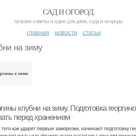
САД И ОГОРОД
лучшие советы и идеи для дачи, сада и огорода
главная
новости
статьи
бни на зиму
ргины к зиме
гины клубни на зиму. Подготовка георгино
лать перед хранением
 того как ударят первые заморозки, начинают подготовку ге
ривают кусты и выбраковывают растения с явными признака