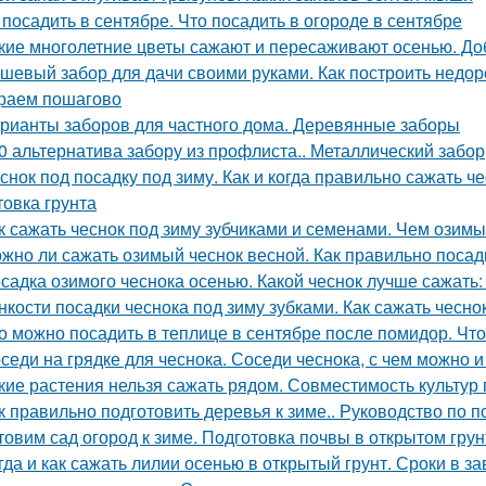
 посадить в сентябре. Что посадить в огороде в сентябре
кие многолетние цветы сажают и пересаживают осенью. До
шевый забор для дачи своими руками. Как построить недор
раем пошагово
рианты заборов для частного дома. Деревянные заборы
0 альтернатива забору из профлиста.. Металлический забор
снок под посадку под зиму. Как и когда правильно сажать ч
товка грунта
к сажать чеснок под зиму зубчиками и семенами. Чем озимы
жно ли сажать озимый чеснок весной. Как правильно посад
садка озимого чеснока осенью. Какой чеснок лучше сажать
нкости посадки чеснока под зиму зубками. Как сажать чесно
о можно посадить в теплице в сентябре после помидор. Чт
седи на грядке для чеснока. Соседи чеснока, с чем можно 
кие растения нельзя сажать рядом. Совместимость культур 
к правильно подготовить деревья к зиме.. Руководство по п
товим сад огород к зиме. Подготовка почвы в открытом грун
гда и как сажать лилии осенью в открытый грунт. Сроки в з