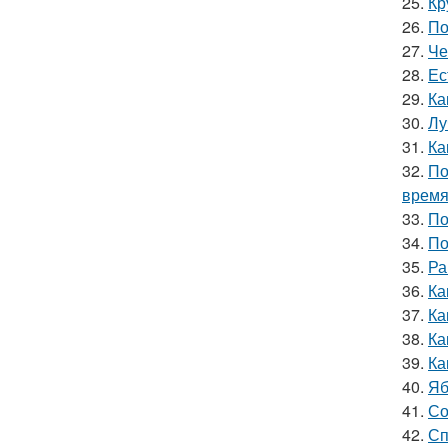
25.
Кр
26.
По
27.
Че
28.
Ес
29.
Ка
30.
Лу
31.
Ка
32.
По
врем
33.
По
34.
По
35.
Ра
36.
Ка
37.
Ка
38.
Ка
39.
Ка
40.
Яб
41.
Со
42.
Сп