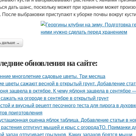
ься дать шанс, поскольку может при хранении может произо
. После выбраковки приступают к уборке почвы вокруг кусти
ь дальше →
ледние обновления на сайте:
нние многолетние садовые цветы. Три месяца
ие цветы сажают весной в открытый грунт. Добавление стат
оня зацвела в октябре. К чему яблоня зацвела в сентябре 
 сажать на огороде в сентябре в открытый грунт
стой и вкусный рецепт песочного теста для пирога в духовк
тов приготовления
устационная оценка яблок таблица. Добавление статьи в н
 растения отпугнут мышей и крыс с огородаТО. Приманки д
ой запах отпугивает грызунов. Каких запахов боятся мыши