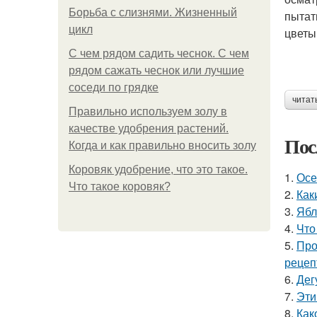
Борьба с слизнями. Жизненный
пытат
цикл
цветы
С чем рядом садить чеснок. С чем
рядом сажать чеснок или лучшие
соседи по грядке
читат
Правильно используем золу в
качестве удобрения растений.
Пос
Когда и как правильно вносить золу
Коровяк удобрение, что это такое.
1.
Осе
Что такое коровяк?
2.
Как
3.
Ябл
4.
Что
5.
Про
рецеп
6.
Дег
7.
Эти
8.
Как