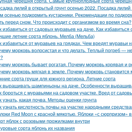
упная черешня сорта. Самые крупноплодные сорта черешн
садка лилий в открытый грунт осенью 2022. Посадка лилий 
м осенью подкормить кустарники. Рекомендации по подкор
ть перед сном. Что происходит с организмом во время сна?
к избавиться от садовых муравьев на даче. Как избавиться 
чшие летние сорта яблонь. Мелба (Мельба)
к избавиться от муравьев на грядках. Чем вредят муравьи н
чему морковь волосистая и что делать. Теплый погреб — не
я?
чему морковь бывает рогатая. Почему морковь корявая и 
чему морковь мягкая в земле. Почему морковь становится 
нние сорта груши для южного региона. Летние сорта
к выращивать шампиньоны на даче. Особенности выращив
к бороться с муравьями на садовом участке. Вред от садов
к узнать, какая почва. Методы оценки грунта
к узнать кислотность почвы на участке народными средства
локи Red Moon с красной мякотью. Яблоки «с сюрпризом» 
рт яблок с розовыми прожилками внутри
уровые сорта яблонь их названия