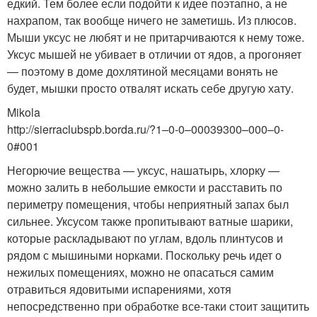
едкий. Тем более если подойти к идее поэтапно, а не
нахрапом, так вообще ничего не заметишь. Из плюсов.
Мыши уксус не любят и не притарчиваются к нему тоже.
Уксус мышей не убивает в отличии от ядов, а прогоняет
— поэтому в доме дохлятиной месяцами вонять не
будет, мышки просто отвалят искать себе другую хату.
Mikola
http://sierraclubspb.borda.ru/?1–0-0–00039300–000–0-
0#001
Негорючие вещества — уксус, нашатырь, хлорку —
можно залить в небольшие емкости и расставить по
периметру помещения, чтобы неприятный запах был
сильнее. Уксусом также пропитывают ватные шарики,
которые раскладывают по углам, вдоль плинтусов и
рядом с мышиными норками. Поскольку речь идет о
нежилых помещениях, можно не опасаться самим
отравиться ядовитыми испарениями, хотя
непосредственно при обработке все-таки стоит защитить