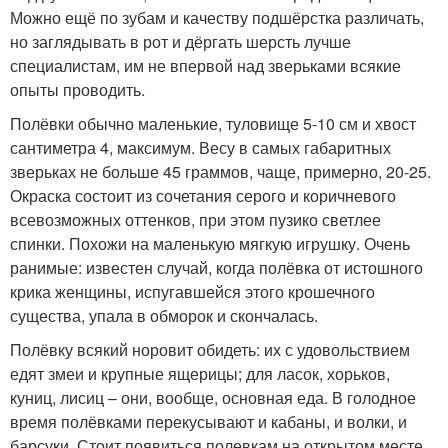
Можно ещё по зубам и качеству подшёрстка различать,
но заглядывать в рот и дёргать шерсть лучше
специалистам, им не впервой над зверьками всякие
опыты проводить.
Полёвки обычно маленькие, туловище 5-10 см и хвост
сантиметра 4, максимум. Весу в самых габаритных
зверьках не больше 45 граммов, чаще, примерно, 20-25.
Окраска состоит из сочетания серого и коричневого
всевозможных оттенков, при этом пузико светлее
спинки. Похожи на маленькую мягкую игрушку. Очень
ранимые: известен случай, когда полёвка от истошного
крика женщины, испугавшейся этого крошечного
существа, упала в обморок и скончалась.
Полёвку всякий норовит обидеть: их с удовольствием
едят змеи и крупные ящерицы; для ласок, хорьков,
куниц, лисиц – они, вообще, основная еда. В голодное
время полёвками перекусывают и кабаны, и волки, и
барсуки. Стоит появиться полевкам на открытом месте,