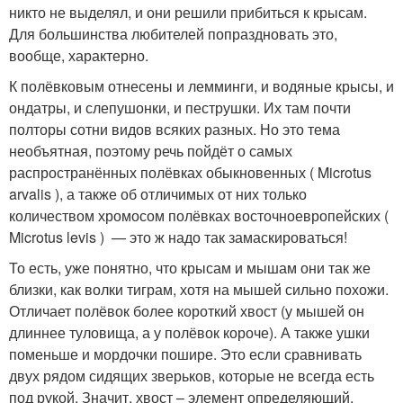
никто не выделял, и они решили прибиться к крысам.
Для большинства любителей попраздновать это,
вообще, характерно.
К полёвковым отнесены и лемминги, и водяные крысы, и
ондатры, и слепушонки, и пеструшки. Их там почти
полторы сотни видов всяких разных. Но это тема
необъятная, поэтому речь пойдёт о самых
распространённых полёвках обыкновенных ( Microtus
arvalis ), а также об отличимых от них только
количеством хромосом полёвках восточноевропейских (
Microtus levis ) — это ж надо так замаскироваться!
То есть, уже понятно, что крысам и мышам они так же
близки, как волки тиграм, хотя на мышей сильно похожи.
Отличает полёвок более короткий хвост (у мышей он
длиннее туловища, а у полёвок короче). А также ушки
поменьше и мордочки пошире. Это если сравнивать
двух рядом сидящих зверьков, которые не всегда есть
под рукой. Значит, хвост – элемент определяющий.