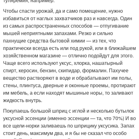
туляремия, например.
Чтобы спасти урожай, да и само помещение, нужно
избавиться от наглых захватчиков раз и навсегда. Один
из самых распространенных способов — отпугивание
мышей неприятными запахами. Резко и сильно
пахнущие средства бытовой химии — из тех, что
практически всегда есть или под рукой, или в ближайшем
хозяйственном магазине — отлично подойдут для этого.
Чаще всего используют уксус, хлорка, нашатырный
спирт, керосин, бензин, скипидар, формалин. Пахучее
вещество растворяют в воде и обрабатывают им полы,
стены, плинтуса, дверные и оконные проемы, протирают
им мебель, а если находят мышиные норы, то заливают
жидкость внутрь.
Покупаешь большой шприц с иглой и несколько бутылок
уксусной эссенции (именно эссенции — та, что 70%) И во
все щели-норки заливаешь по шприцику уксусика. Запах
стоит день, максимум два, и я бы не сказал что особо