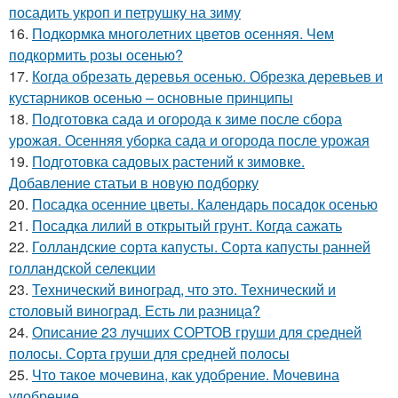
посадить укроп и петрушку на зиму
16.
Подкормка многолетних цветов осенняя. Чем
подкормить розы осенью?
17.
Когда обрезать деревья осенью. Обрезка деревьев и
кустарников осенью – основные принципы
18.
Подготовка сада и огорода к зиме после сбора
урожая. Осенняя уборка сада и огорода после урожая
19.
Подготовка садовых растений к зимовке.
Добавление статьи в новую подборку
20.
Посадка осенние цветы. Календарь посадок осенью
21.
Посадка лилий в открытый грунт. Когда сажать
22.
Голландские сорта капусты. Сорта капусты ранней
голландской селекции
23.
Технический виноград, что это. Технический и
столовый виноград. Есть ли разница?
24.
Описание 23 лучших СОРТОВ груши для средней
полосы. Сорта груши для средней полосы
25.
Что такое мочевина, как удобрение. Мочевина
удобрение