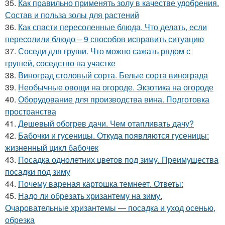
35.
Как правильно применять золу в качестве удобрения.
Состав и польза золы для растений
36.
Как спасти пересоленные блюда. Что делать, если
пересолили блюдо – 9 способов исправить ситуацию
37.
Соседи для груши. Что можно сажать рядом с
грушей, соседство на участке
38.
Виноград столовый сорта. Белые сорта винограда
39.
Необычные овощи на огороде. Экзотика на огороде
40.
Оборудование для производства вина. Подготовка
пространства
41.
Дешевый обогрев дачи. Чем отапливать дачу?
42.
Бабочки и гусеницы. Откуда появляются гусеницы:
жизненный цикл бабочек
43.
Посадка однолетних цветов под зиму. Преимущества
посадки под зиму
44.
Почему вареная картошка темнеет. Ответы:
45.
Надо ли обрезать хризантему на зиму.
Очаровательные хризантемы — посадка и уход осенью,
обрезка