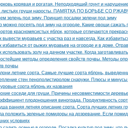
рковь корявая и рогатая. Неподходящий грунт и нарушени
 листьях груши наросты. ПАМЯТКА ПО БОРЬБЕ СО РЖ
ем зелень под зиму. Принцип посадки зелени под зиму
о можно посеять под зиму на огороде. Какие овощи сажать 
сортов красномясистых яблок, которые отличаются прекрас
к вывести муравьев с участка раз и навсегда. Как избавитьс
к избавиться от рыжих муравьев на огороде и в доме. От
к использовать золу на дачном участке. Когда заготавливать
остейшие методы определения свойств почвы. Методы опр
тв почвы
лони летние сорта. Самые лучшие сорта яблонь, выведенн
епление стен пенополистиролом снаружи. Плюсы и минусы
уровые сорта яблонь их названия
охие соседи для груши. Причины несовместимости деревь
эффициент плодоношения винограда. Продуктивность сорт
уша ранняя летняя описание сорта. Сорта лучших летних 
да положить зеленые помидоры на дозревание. Если помид
них условиях
о садить осенью в огороде. Посадка культур под зиму, что 