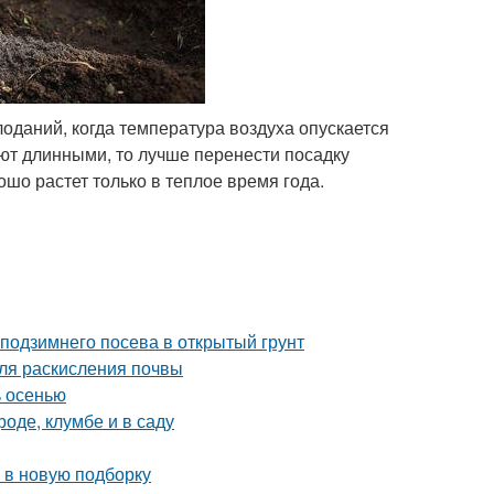
оданий, когда температура воздуха опускается
ют длинными, то лучше перенести посадку
ошо растет только в теплое время года.
 подзимнего посева в открытый грунт
ля раскисления почвы
ь осенью
роде, клумбе и в саду
 в новую подборку