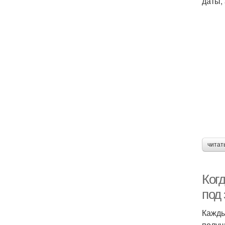
даты,
читат
Когд
под
Кажды
получ