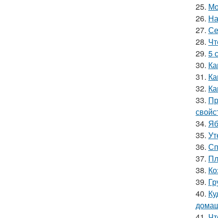
25.
Мо
26.
На
27.
Се
28.
Чт
29.
5 
30.
Ка
31.
Ка
32.
Ка
33.
Пр
свойс
34.
Яб
35.
Ут
36.
Сп
37.
Пл
38.
Ко
39.
Гр
40.
Ку
домаш
41.
Чт