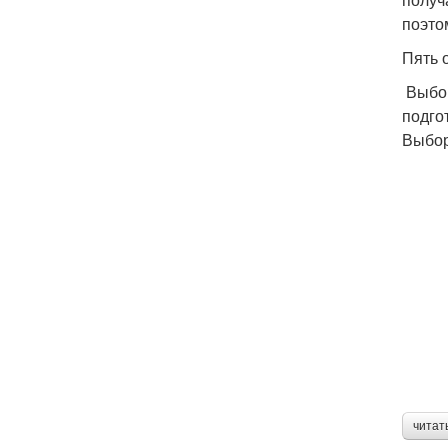
поэто
Пять 
Выбор
подго
Выбор
читат