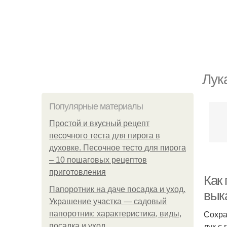
Лук
Популярные материалы
Простой и вкусный рецепт
песочного теста для пирога в
духовке. Песочное тесто для пирога
– 10 пошаговых рецептов
приготовления
Как 
Папоротник на даче посадка и уход.
вык
Украшение участка — садовый
Сохра
папоротник: характеристика, виды,
лук с
посадка и уход