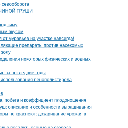
е севооборота
АВЧИНОЙ ГРУШИ
под зиму
ным вкусом
я от муравьев на участке навсегда!
равляющие препараты против насекомых
 золу
еделения некоторых физических и водных
ые за последние годы
 использования пенополистирола
ев
а, побега и коэффициент плодоношения
груш: описание и особенности выращивания
оры не краснеют: дозаривание урожая в
лучше посадить осенью на огороде