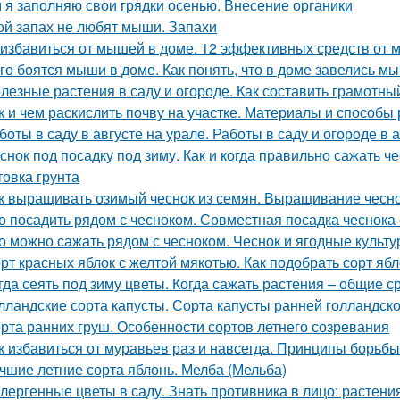
 я заполняю свои грядки осенью. Внесение органики
ой запах не любят мыши. Запахи
 избавиться от мышей в доме. 12 эффективных средств от
го боятся мыши в доме. Как понять, что в доме завелись м
лезные растения в саду и огороде. Как составить грамотн
к и чем раскислить почву на участке. Материалы и способы
боты в саду в августе на урале. Работы в саду и огороде в 
снок под посадку под зиму. Как и когда правильно сажать ч
товка грунта
к выращивать озимый чеснок из семян. Выращивание чесно
о посадить рядом с чесноком. Совместная посадка чеснока 
о можно сажать рядом с чесноком. Чеснок и ягодные культ
рт красных яблок с желтой мякотью. Как подобрать сорт яб
гда сеять под зиму цветы. Когда сажать растения – общие с
лландские сорта капусты. Сорта капусты ранней голландск
рта ранних груш. Особенности сортов летнего созревания
к избавиться от муравьев раз и навсегда. Принципы борьб
чшие летние сорта яблонь. Мелба (Мельба)
лергенные цветы в саду. Знать противника в лицо: растен