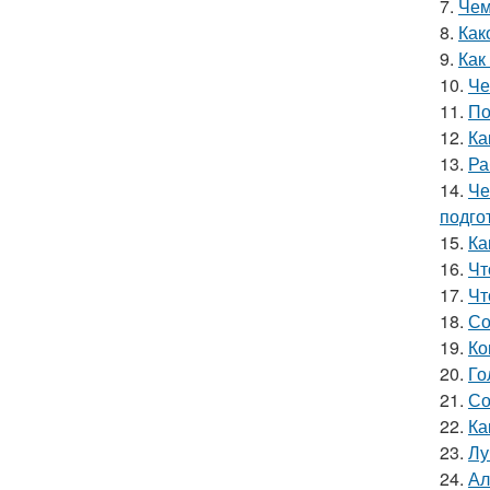
7.
Чем
8.
Как
9.
Как
10.
Че
11.
По
12.
Ка
13.
Ра
14.
Че
подго
15.
Ка
16.
Чт
17.
Чт
18.
Со
19.
Ко
20.
Го
21.
Со
22.
Ка
23.
Лу
24.
Ал