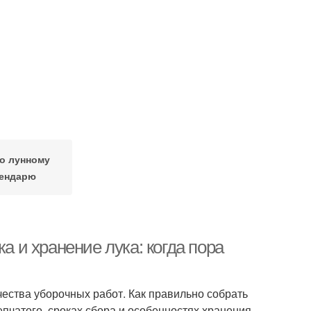
по лунному
ендарю
а и хранение лука: когда пора
чества уборочных работ. Как правильно собрать
репчатого, сроках сбора и особенностях хранения