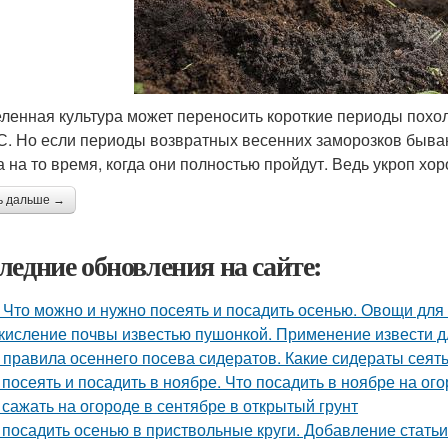
еленная культура может переносить короткие периоды похол
ºС. Но если периоды возвратных весенних заморозков быва
а на то время, когда они полностью пройдут. Ведь укроп хор
ь дальше →
ледние обновления на сайте:
 Что можно и нужно посеять и посадить осенью. Овощи для
кисление почвы известью пушонкой. Применение извести д
 правила осеннего посева сидератов. Какие сидераты сеят
 посеять и посадить в ноябре. Что посадить в ноябре на ого
 сажать на огороде в сентябре в открытый грунт
 посадить осенью в приствольные круги. Добавление статьи