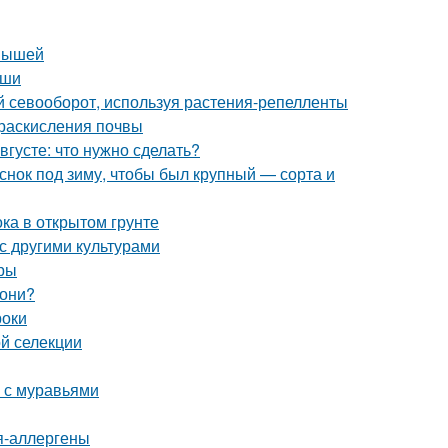
 мышей
ыши
ый севооборот, используя растения-репелленты
 раскисления почвы
августе: что нужно сделать?
еснок под зиму, чтобы был крупный — сорта и
ка в открытом грунте
с другими культурами
уры
лони?
роки
ой селекции
ы с муравьями
ия-аллергены