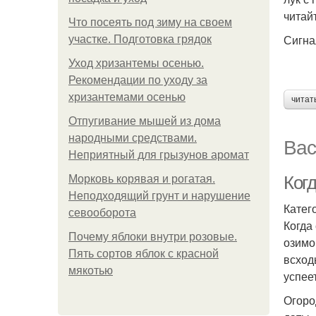
читайт
Что посеять под зиму на своем
Сигна
участке. Подготовка грядок
Уход хризантемы осенью.
Рекомендации по уходу за
хризантемами осенью
читат
Отпугивание мышей из дома
народными средствами.
Вас
Неприятный для грызунов аромат
Когд
Морковь корявая и рогатая.
Неподходящий грунт и нарушение
Катего
севооборота
Когда
Почему яблоки внутри розовые.
озимо
Пять сортов яблок с красной
всход
мякотью
успее
Огоро