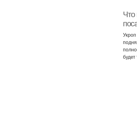
Что 
пос
Укроп
подня
полно
будет 