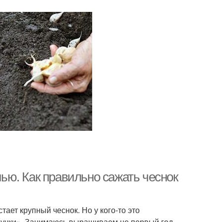
нью. Как правильно сажать чеснок
ает крупный чеснок. Но у кого-то это
ые ручки». Занимаюсь выращиваем не первый год,