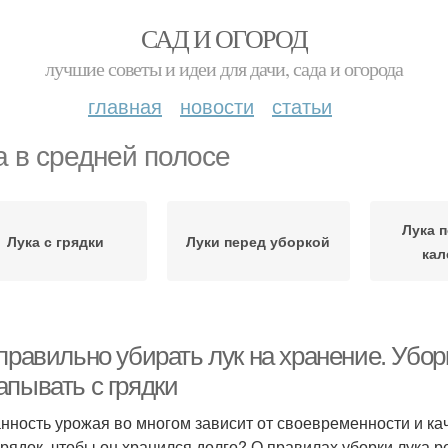
САД И ОГОРОД
лучшие советы и идеи для дачи, сада и огорода
главная
новости
статьи
а в средней полосе
Лука 
Лука с грядки
Луки перед уборкой
кал
правильно убирать лук на хранение. Уборк
апывать с грядки
нность урожая во многом зависит от своевременности и ка
 грядок, чтобы он хранился долго? О правилах уборки лука 