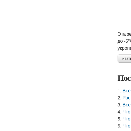
Эта з
до -5
укроп
читат
Пос
1.
Всё
2.
Рас
3.
Все
4.
Что
5.
Что
6.
Что