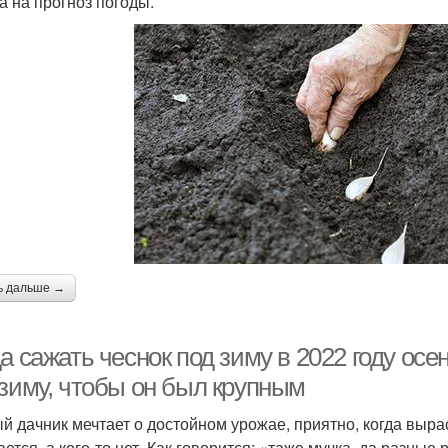
 а на прогноз погоды.
ь дальше →
а сажать чеснок под зиму в 2022 году осе
 зиму, чтобы он был крупным
й дачник мечтает о достойном урожае, приятно, когда выраст
ается, а кого-то нет. Как говорится: «таже мучка, да разн