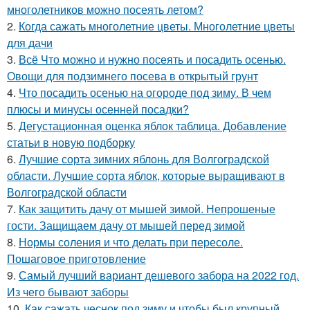
многолетников можно посеять летом?
2.
Когда сажать многолетние цветы. Многолетние цветы
для дачи
3.
Всё Что можно и нужно посеять и посадить осенью.
Овощи для подзимнего посева в открытый грунт
4.
Что посадить осенью на огороде под зиму. В чем
плюсы и минусы осенней посадки?
5.
Дегустационная оценка яблок таблица. Добавление
статьи в новую подборку
6.
Лучшие сорта зимних яблонь для Волгоградской
области. Лучшие сорта яблок, которые выращивают в
Волгоградской области
7.
Как защитить дачу от мышей зимой. Непрошеные
гости. Защищаем дачу от мышей перед зимой
8.
Нормы соления и что делать при пересоле.
Пошаговое приготовление
9.
Самый лучший вариант дешевого забора на 2022 год.
Из чего бывают заборы
10.
Как сажать чеснок под зиму и чтобы был крупный.