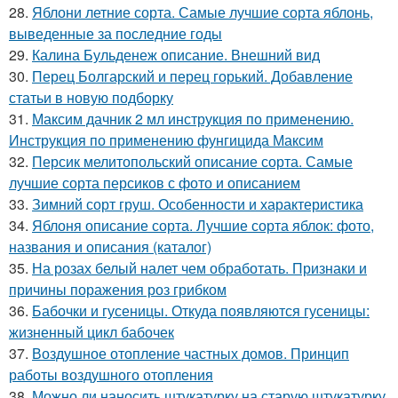
28.
Яблони летние сорта. Самые лучшие сорта яблонь,
выведенные за последние годы
29.
Калина Бульденеж описание. Внешний вид
30.
Перец Болгарский и перец горький. Добавление
статьи в новую подборку
31.
Максим дачник 2 мл инструкция по применению.
Инструкция по применению фунгицида Максим
32.
Персик мелитопольский описание сорта. Самые
лучшие сорта персиков с фото и описанием
33.
Зимний сорт груш. Особенности и характеристика
34.
Яблоня описание сорта. Лучшие сорта яблок: фото,
названия и описания (каталог)
35.
На розах белый налет чем обработать. Признаки и
причины поражения роз грибком
36.
Бабочки и гусеницы. Откуда появляются гусеницы:
жизненный цикл бабочек
37.
Воздушное отопление частных домов. Принцип
работы воздушного отопления
38.
Можно ли наносить штукатурку на старую штукатурку.