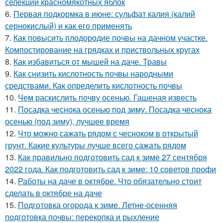
селекции красномякотных яблок
6.
Первая подкормка в июне: сульфат калия (калий
сернокислый) и как его применять
7.
Как повысить плодородие почвы на дачном участке.
Компостирование на грядках и приствольных кругах
8.
Как избавиться от мышей на даче. Травы
9.
Как снизить кислотность почвы народными
средствами. Как определить кислотность почвы
10.
Чем раскислить почву осенью. Гашеная известь
11.
Посадка чеснока осенью под зиму. Посадка чеснока
осенью (под зиму), лучшее время
12.
Что можно сажать рядом с чесноком в открытый
грунт. Какие культуры лучше всего сажать рядом
13.
Как правильно подготовить сад к зиме 27 сентября
2022 года. Как подготовить сад к зиме: 10 советов профи
14.
Работы на даче в октябре. Что обязательно стоит
сделать в октябре на даче
15.
Подготовка огорода к зиме. Летне-осенняя
подготовка почвы: перекопка и рыхление