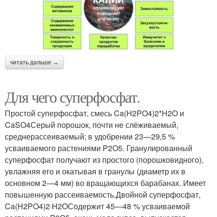
читать дальше →
Для чего суперфосфат.
Простой суперфосфат, смесь Ca(H2PO4)2*H2O и
CaSO4Серый порошок, почти не слёживаемый,
среднерассеиваемый; в удобрении 23—29,5 %
усваиваемого растениями P2O5. Гранулированный
суперфосфат получают из простого (порошковидного),
увлажняя его и окатывая в гранулы (диаметр их в
основном 2—4 мм) во вращающихся барабанах. Имеет
повышенную рассеиваемость.Двойной суперфосфат,
Ca(H2PO4)2·H2OСодержит 45—48 % усваиваемой