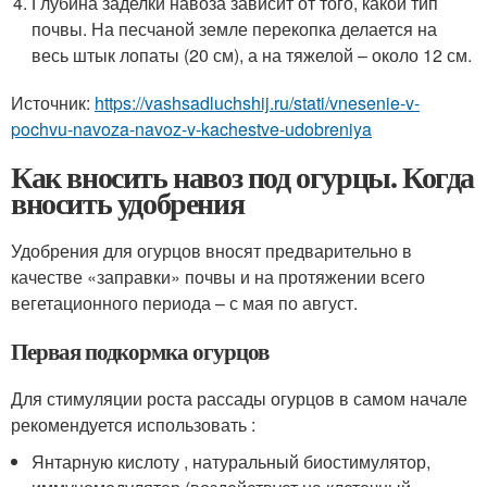
Глубина заделки навоза зависит от того, какой тип
почвы. На песчаной земле перекопка делается на
весь штык лопаты (20 см), а на тяжелой – около 12 см.
Источник:
https://vashsadluchshij.ru/stati/vnesenie-v-
pochvu-navoza-navoz-v-kachestve-udobreniya
Как вносить навоз под огурцы. Когда
вносить удобрения
Удобрения для огурцов вносят предварительно в
качестве «заправки» почвы и на протяжении всего
вегетационного периода – с мая по август.
Первая подкормка огурцов
Для стимуляции роста рассады огурцов в самом начале
рекомендуется использовать :
Янтарную кислоту , натуральный биостимулятор,