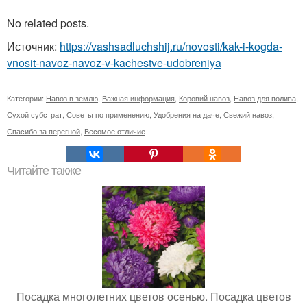
No related posts.
Источник:
https://vashsadluchshij.ru/novosti/kak-i-kogda-
vnosit-navoz-navoz-v-kachestve-udobreniya
Категории:
Навоз в землю
,
Важная информация
,
Коровий навоз
,
Навоз для полива
,
Сухой субстрат
,
Советы по применению
,
Удобрения на даче
,
Свежий навоз
,
Спасибо за перегной
,
Весомое отличие
Читайте также
Посадка многолетних цветов осенью. Посадка цветов