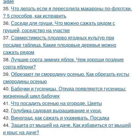
зиме
35.
Что делать если я пересолила макароны по-флотски.
? 5 способов, как исправить
36.
Соседи для груши. Что можно сажать рядом с
грушей, соседство на участке
37.
Совместимость плодово ягодных культур при
посадке таблица. Какие плодовые деревья можно
сажать рядом
38.
Лучшие сорта зимних яблок. Чем хороши поздние
сорта яблони?
39.
Обрезают ли смородину осенью. Как обрезать кусты
смородины осенью
40.
Бабочки и гусеницы. Откуда появляются гусеницы:
жизненный цикл бабочек
41.
Что посадить осенью на огороде. Цветы
42.
Голубика садовая выращивание и уход.
43.
Виноград, как сажать и ухаживать. Посадка
44.
Защита от мышей на даче. Как избавиться от мышей
и крыс на даче?