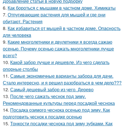
Добавление статьи в новую подборку
6.
Как бороться с мышами в частном доме. Химикаты
7.
Отпугивающие растения для мышей и где они
обитают. Растения
8.
Как избавиться от мышей в частном доме. Oпacнocть
для чeлoвeкa
9.
Какие многолетники и двулетники я всегда сажаю
осенью. Почему осенью сажать многолетники лучше
всего?
10.
Какой забор лучше и дешевле. Из чего сделать
опорные столбы
11.
Самые экономичные варианты забора для дачи.
Стало интересно, и я решил разобраться в чем дело???
12.
Самый дешевый забор из чего. Дерево
13.
После чего сажать чеснок под зиму.
Рекомендованные культуры перед посадкой чеснока
14.
Посадка озимого чеснока осенью под зиму. Как
подготовить чеснок к посадке осенью
15.
Тонкости посадки чеснока под зиму зубками. Как