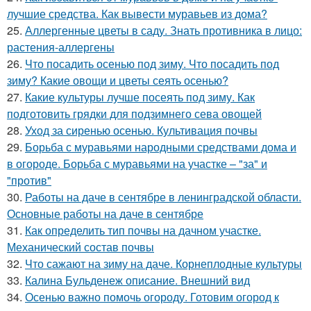
лучшие средства. Как вывести муравьев из дома?
25.
Аллергенные цветы в саду. Знать противника в лицо:
растения-аллергены
26.
Что посадить осенью под зиму. Что посадить под
зиму? Какие овощи и цветы сеять осенью?
27.
Какие культуры лучше посеять под зиму. Как
подготовить грядки для подзимнего сева овощей
28.
Уход за сиренью осенью. Культивация почвы
29.
Борьба с муравьями народными средствами дома и
в огороде. Борьба с муравьями на участке – "за" и
"против"
30.
Работы на даче в сентябре в ленинградской области.
Основные работы на даче в сентябре
31.
Как определить тип почвы на дачном участке.
Механический состав почвы
32.
Что сажают на зиму на даче. Корнеплодные культуры
33.
Калина Бульденеж описание. Внешний вид
34.
Осенью важно помочь огороду. Готовим огород к